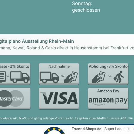
Sonntag:
geschlossen
gitalpiano Ausstellung Rhein-Main
maha, Kawai, Roland & Casio direkt in Heusenstamm bei Frankfurt ve
ngebote inkl. MwSt und gültig solange Vorrat reicht. Es gelten ausschließlich unsere AGB. F