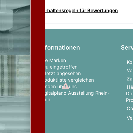
Verhaltensregeln für Bewertungen
Informationen
Ser
Alle Marken
Ko
Neu eingetroffen
Ve
Zuletzt angesehen
Za
Produktliste vergleichen
Kunden über uns
Hä
Digitalpiano Ausstellung Rhein-
Do
Main
Pr
Co
Ve