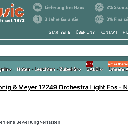
STARTSEITE
ÜBER UNS
KONTAKT
HI
e tippen, erscheinen automatisch erste Ergebnisse. Drücken Si
HOT
Antestberei
geln
Noten - Leuchten - Zubehör
SALE!
Unsere A
önig & Meyer 12249 Orchestra Light Eos - 
nen eine Bewertung verfassen.