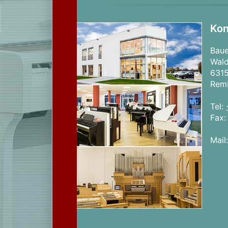
Kon
Bau
Wald
631
Rem
Tel:
Fax
Mail