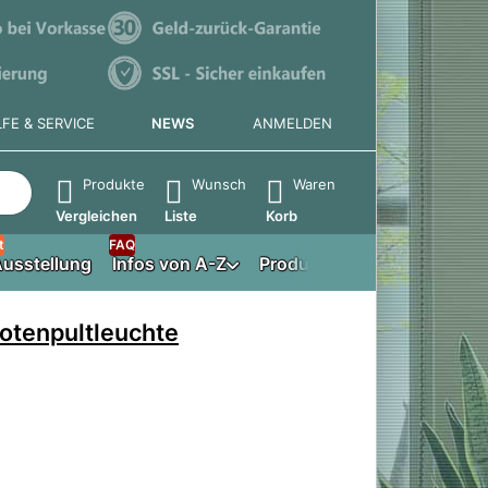
LFE & SERVICE
NEWS
ANMELDEN
e die Eingabetaste, um alle Ergebnisse aufzurufen.
Produkte
Wunsch
Waren
Vergleichen
Liste
Korb
t
FAQ
usstellung
Infos von A-Z
Produktberater
Notenpultleuchte