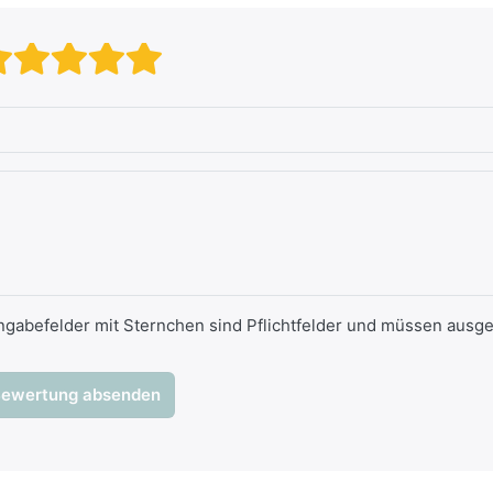
Bewertung: 1 von 5 Sternen. s
Bewertung: 2 von 5 Sternen
Bewertung: 3 von 5 Stern
Bewertung: 4 von 5 Ste
Bewertung: 5 von 5 S
ngabefelder mit Sternchen sind Pflichtfelder und müssen ausge
ewertung absenden