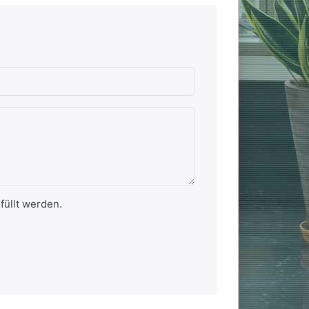
chlecht
.
en.
rnen.
ternen. sehr gut
füllt werden.