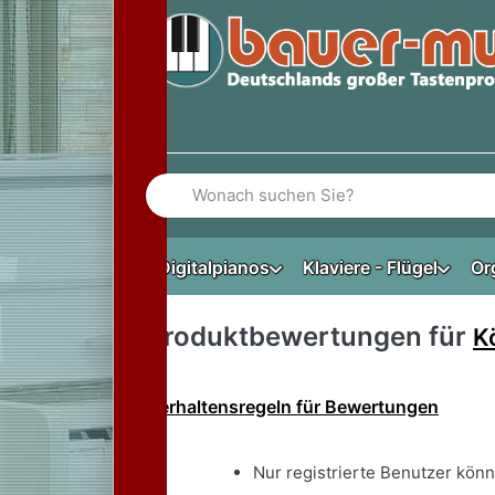
Geben Sie einen Suchbegriff ein. Während Si
Digitalpianos
Klaviere - Flügel
Or
Produktbewertungen für
K
Verhaltensregeln für Bewertungen
Nur registrierte Benutzer kön