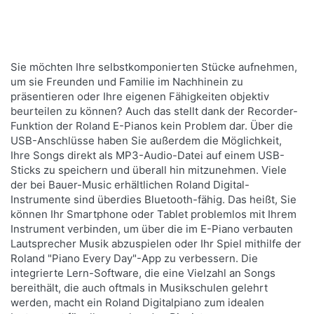
Roland LX-700er Serie
Luxuriöse Pianos mit bis zu acht Lautsprechern,
Sie möchten Ihre selbstkomponierten Stücke aufnehmen,
Flügel-Sound und variablem Raumklang
um sie Freunden und Familie im Nachhinein zu
präsentieren oder Ihre eigenen Fähigkeiten objektiv
beurteilen zu können? Auch das stellt dank der Recorder-
Mehr Infos
Funktion der Roland E-Pianos kein Problem dar. Über die
USB-Anschlüsse haben Sie außerdem die Möglichkeit,
Ihre Songs direkt als MP3-Audio-Datei auf einem USB-
Sticks zu speichern und überall hin mitzunehmen. Viele
der bei Bauer-Music erhältlichen Roland Digital-
Instrumente sind überdies Bluetooth-fähig. Das heißt, Sie
können Ihr Smartphone oder Tablet problemlos mit Ihrem
Instrument verbinden, um über die im E-Piano verbauten
Lautsprecher Musik abzuspielen oder Ihr Spiel mithilfe der
Roland "Piano Every Day"-App zu verbessern. Die
integrierte Lern-Software, die eine Vielzahl an Songs
bereithält, die auch oftmals in Musikschulen gelehrt
werden, macht ein Roland Digitalpiano zum idealen