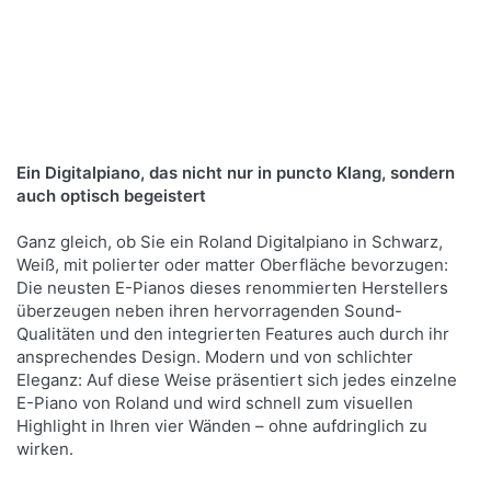
Facettenreiche Klangwelten
Roland HP-704
Ein detailliertes, immersives Klangerlebnis und ein
Spielgefühl, das dem Musizieren auf echten
Ein Digitalpiano, das nicht nur in puncto Klang, sondern
Elfenbeintasten in beinahe nichts nachsteht
auch optisch begeistert
Ganz gleich, ob Sie ein Roland Digitalpiano in Schwarz,
Mehr Infos
Weiß, mit polierter oder matter Oberfläche bevorzugen:
Die neusten E-Pianos dieses renommierten Herstellers
überzeugen neben ihren hervorragenden Sound-
Qualitäten und den integrierten Features auch durch ihr
ansprechendes Design. Modern und von schlichter
Eleganz: Auf diese Weise präsentiert sich jedes einzelne
E-Piano von Roland und wird schnell zum visuellen
Highlight in Ihren vier Wänden – ohne aufdringlich zu
wirken.