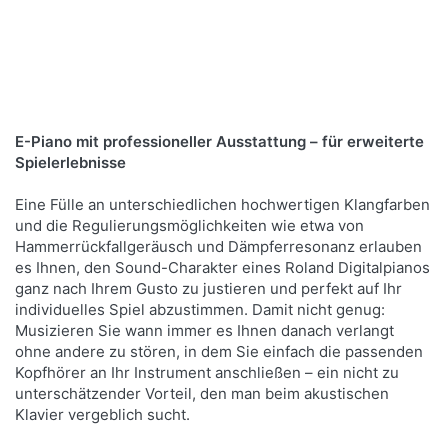
Kompakte Abmessungen
Roland GP-607
Der digitale Stutzflügel für kreative Momente und
E-Piano mit professioneller Ausstattung – für erweiterte
ein gediegenes Ambiente
Spielerlebnisse
Eine Fülle an unterschiedlichen hochwertigen Klangfarben
Mehr Infos
und die Regulierungsmöglichkeiten wie etwa von
Hammerrückfallgeräusch und Dämpferresonanz erlauben
es Ihnen, den Sound-Charakter eines Roland Digitalpianos
ganz nach Ihrem Gusto zu justieren und perfekt auf Ihr
individuelles Spiel abzustimmen. Damit nicht genug:
Musizieren Sie wann immer es Ihnen danach verlangt
ohne andere zu stören, in dem Sie einfach die passenden
Kopfhörer an Ihr Instrument anschließen – ein nicht zu
unterschätzender Vorteil, den man beim akustischen
Klavier vergeblich sucht.