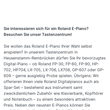
Roland HP-702
Der realistische Akustiksound des HP 702 liegt in
der neusten Entwicklung der SuperNATURAL
Sie interessieren sich für ein Roland E-Piano?
Technologie begründet.
Besuchen Sie unser Tastenzentrum!
Mehr Infos
Sie wollen das Roland E-Piano Ihrer Wahl selbst
anspielen? In unserem Tastenzentrum in
Heusenstamm-Rembrücken dürfen Sie Ihr bevorzugtes
Digital-Piano – ob Roland FP-30, FP-60, FP-90, HP-
702, HP704, LX-705, LX-706, LX708, GP-607 oder GP-
609 – gerne ausgiebig Probe spielen. Übrigens: Wir
offerieren Ihnen viele Roland Digitalpianos auch als
Spar-Set – bestehend aus Instrument samt
zweckdienlichem Zubehör wie Klavierbank, Kopfhörer
und Notenbuch – zu einem besonders attraktiven
Preis. Neben den neusten E-Pianos können Sie