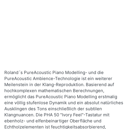
Einzigartig
Roland GP-609
Klassisches Digital Grand Piano mit 150 cm Tiefe
Roland´s PureAcoustic Piano Modelling- und die
und niedrigem Gewicht.
PureAcoustic Ambience-Technologie ist ein weiterer
Meilenstein in der Klang-Reproduktion. Basierend auf
hochkomplexen mathematischen Berechnungen,
Mehr Infos
ermöglicht das PureAcoustic Piano Modelling erstmalig
eine völlig stufenlose Dynamik und ein absolut natürliches
Ausklingen des Tons einschließlich der subtilen
Klangnuancen. Die PHA 50 "Ivory Feel"-Tastatur mit
ebenholz- und elfenbeinartiger Oberfläche und
Echtholzelementen ist feuchtigkeitsabsorbierend,