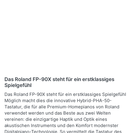
Zu diesem Produkt liegen noch keine Bewertungen v
Bewertung: 4 von 5 S
Roland FP-90X
Roland FP-90X
WH Digitalpiano
WH Digitalpiano
Weiß - Homeset
Weiß -
Sparpaket
Für ein High-End
Spielerlebnis mit einem
Inklusvie Original-Ständer
tragbaren Digitalpiano gibt
Verfügbarkeit auf Anfrage
KSC-90 und 3-fach Pedal
es keine bessere Wahl als
KPD-90, Klavierbank,
den Roland FP-90X.
2.299,00 € *
Verfügbarkeit auf Anfrage
Kopfhörer und
Inklusvie Original-Ständer
UVP:
2.924,00 € *
Notenalbum
2.399,00 € *
KSC-90 und 3-fac...
*
Preise inkl. MwSt.,
Versandkostenfrei (DE) -
UVP:
3.162,90 € *
*
Preise inkl. MwSt.,
Das Roland FP-90X steht für ein erstklassiges
andere Länder hier klicken
Versandkostenfrei (DE) -
Spielgefühl
andere Länder hier klicken
Das Roland FP-90X steht für ein erstklassiges Spielgefühl
Möglich macht dies die innovative Hybrid-PHA-50-
Tastatur, die für alle Premium-Homepianos von Roland
verwendet werden und das Beste aus zwei Welten
vereinen: die einzigartige Haptik und Optik eines
akustischen Instruments und den Komfort modernster
Digitalpiano-Technologie. So vermittelt die Tastatur des