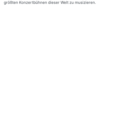
größten Konzertbühnen dieser Welt zu musizieren.
Drücken Sie
Drücken Sie
ENTER für
ENTER für
mehr
mehr
Optionen
Optionen
zu Roland
zu Roland
FP-90X BK
FP-90X BK
Digitalpiano
Digitalpiano
Schwarz
Schwarz -
Homeset
Bewertung: 5 von 5 Sternen. 1 Bewertung.
Zu diesem Produkt lie
Roland FP-90X
Roland FP-90X
BK Digitalpiano
BK Digitalpiano
Schwarz
Schwarz -