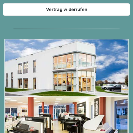
für Ihre Berührung.
Während alle Klaviere der FP-X-Serie mit ihrem
Vertrag widerrufen
sehr authentischen Klang zu überzeugen wissen,
geht das FP-90X noch deutlich darüber hinaus. Mit
erstaunlicher Genauigkeit reproduziert Rolands
PureAcoustic Piano Modeling Sound Engine jeden
Aspekt der Entstehung des satten, resonanten
Klangs eines akustischen Flügels. Wählen Sie aus
eleganten Konzert- und dynamischen
Bühnenklavieren in acht spielfertigen Variationen.
Tauchen Sie dann mit dem integrierten Piano
Designer tiefer ein und personalisieren Sie den
Klang wie ein Klaviertechniker durch eine Reihe
einfach einzustellender Intonations-Parameter.
Und mit My Stage und PureAcoustic Ambience
können Sie sofort in eine Vielzahl realistischer
Umgebungen eintauchen, von Studios bis zu
Konzertsälen. Der Klangreichtum und die
Vielseitigkeit des FP-90X sind nahezu unbegrenzt