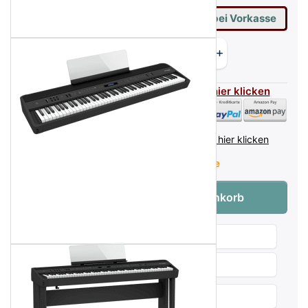
1.959,02 €
= Ihr Preis mit 2% Skonto bei Vorkasse
Flexible Zahlarten - für mehr Infos hier klicken
inkl. MwSt. (19%),
Infos zu Versandkosten - hier klicken
Lieferzeit:
Verfügbarkeit auf Anfrage
Roland FP-90X WH Digitalpiano Weiß zu 1
Menge:
1
In den Warenkorb
Wunschliste
Produktanfrage
Weitersagen