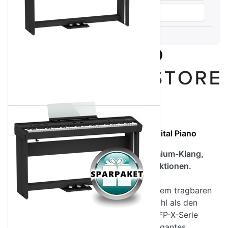
Vergleichen
Produktbeschreibung
ROLAND FP-90X WH (Weiß Matt) Digital Piano
Unser tragbares Flaggschiff mit Premium-Klang,
Premium-Ausstattung, Premium-Funktionen.
Für ein High-End Spielerlebnis mit einem tragbaren
Digitalpiano gibt es keine bessere Wahl als den
Roland FP-90X. Wie alle Modelle der FP-X-Serie
verfügt es über ein schlankes und elegantes