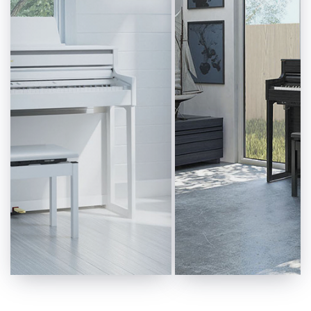
Inklusive Klavierbank,
Notenalbum. Das
Kopfhörer Und
Elegante HP704
Notenalbum. Das
Überzeugt Mit
Elegante HP704
Einer Spielbarkeit
Überzeugt Mit Einer
Und Natürlichen
Spielbarkeit Und
Klangabbildung,
Natürlichen
Die Man Sonst
Klangabbildung, Die
Nur Von
Man Sonst Nur Von
Hochwertigen
Hochwertigen Studio-
Studio-Pianos
Pianos Kennt.
Kennt.
2.149,00 € *
2.149,00 € *
MEHR INFOS
MEHR INFOS