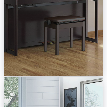
Pianos Kennt.
2.149,00 € *
MEHR INFOS
Roland HP-
704 CH
Roland HP-704
Inklusive
WH
Klavierbank,
Kopfhörer Und