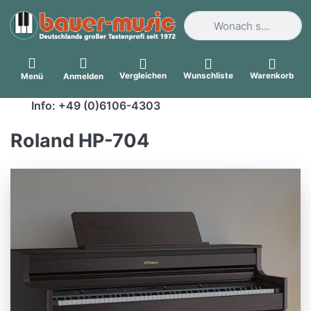
Geben Sie einen Suchbegri
Vergleichen
Wunschliste
Warenkorb
Menü
Anmelden
Info: +49 (0)6106-4303
Roland HP-704
Roland HP-704 DR
Inklusive Klavierbank, Kopfhörer Und
Notenalbum. Das Elegante HP704
Überzeugt Mit Einer Spielbarkeit Und
Natürlichen Klangabbildung, Die Man
Sonst Nur Von Hochwertigen Studio-