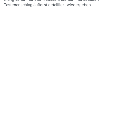
Tastenanschlag äußerst detailliert wiedergeben.
Drücken Sie
ENTER für
mehr
Optionen
zu Roland
HP-704 CH
Digitalpiano
Charcoal
Schwarz