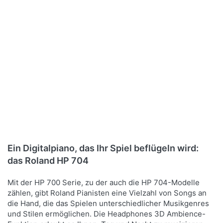
Bewertung: 5 von 5 Sternen. 1 Bewertung.
Roland HP-704 CH Digitalpiano Charcoa
Das elegante HP704 überzeugt mit einer Spielbarkeit und natürlich
Ein Digitalpiano, das Ihr Spiel beflügeln wird:
Lieferzeit 5-8 Tage
das Roland HP 704
2.099,00 € *
UVP:
2.839,00 € *
*
Preise inkl. MwSt.,
Versandkostenfrei (DE) - andere Länder hier klicken
Mit der HP 700 Serie, zu der auch die HP 704-Modelle
zählen, gibt Roland Pianisten eine Vielzahl von Songs an
die Hand, die das Spielen unterschiedlicher Musikgenres
und Stilen ermöglichen. Die Headphones 3D Ambience-