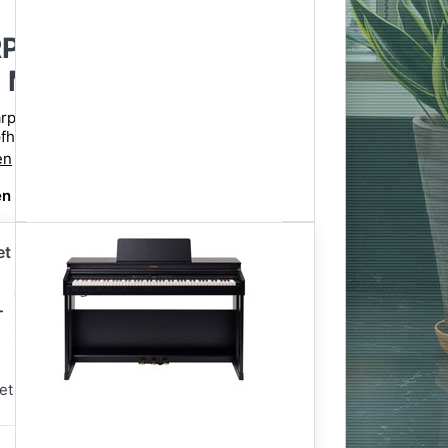
P-701 CB Digitalpiano
 Matt - Sparpaket
rpaket - Inklusive höhenverstellbarer
pfhörer und Notenbuch
en
n Sie die erste Bewertung ab
et enthalten
 enthalten
1.529,00 €
et für nur