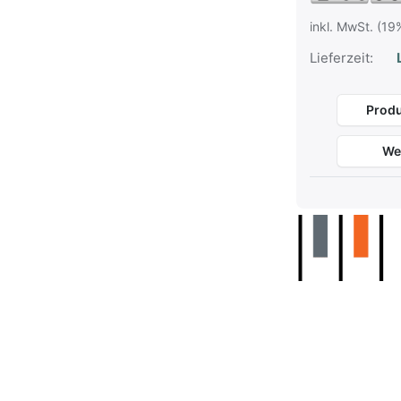
inkl. MwSt. (19
Lieferzeit:
L
Produ
We