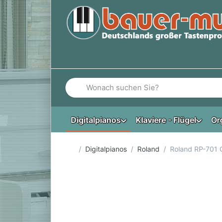
Geben Sie einen Suchbegriff ein. Während Si
Digitalpianos
Klaviere - Flügel
Or
Startseite
Digitalpianos
Roland
Roland RP-701 C