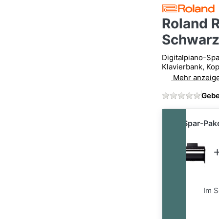
Roland R
Schwarz
Digitalpiano-Spa
Klavierbank, Ko
Mehr anzeig
Gebe
im Spar-Pak
im Spar-Paket
Im S