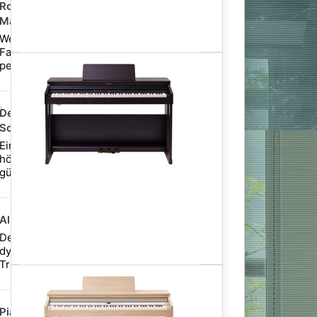
Roland RP-701 CB Digitalpiano Schwarz
Matt
Wenn Sie ein Klavier für die ganze
Familie suchen, ist das Roland RP701 Ihr
perfektes Gesamtpaket.
Deluxe Klavierbank höhenverstellbar -
Schwarz Matt
Eine gut verabeitete, und
höhenverstellbare Klavierbank zum
günstigen Preis!
Alpha Audio HP-One Black Kopfhörer
Der HP-One ist ein halb-offener und
dynamischer Kopfhörer mit guten
Tragekomfort zum günstigen Preis.
Piano-Piano - für Klavier leicht