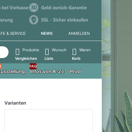
LFE & SERVICE
NEWS
ANMELDEN
e die Eingabetaste, um alle Ergebnisse aufzurufen.
Produkte
Wunsch
Waren
Vergleichen
Liste
Korb
t
FAQ
usstellung
Infos von A-Z
Produktberater
Varianten