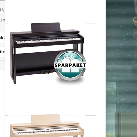
%),
Infos zu Versandkosten - hier klicken
ieferzeit 5-8 Tage
ktanfrage
itersagen
Vergleichen