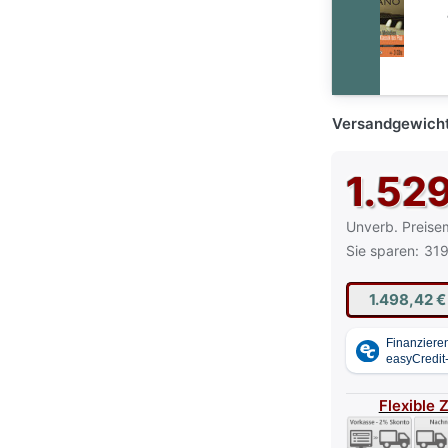
Versandgewicht
1.52
Die UVP ist der
Unverb. Preise
Sie sparen:
319
1.498,42 
Flexible 