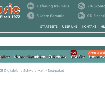
STARTSEITE
ÜBER UNS
KONTAKT
HI
e tippen, erscheinen automatisch erste Ergebnisse. Drücken Si
HOT
Antestberei
geln
Noten - Leuchten - Zubehör
SALE!
Unsere A
B Digitalpiano Schwarz Matt - Sparpaket