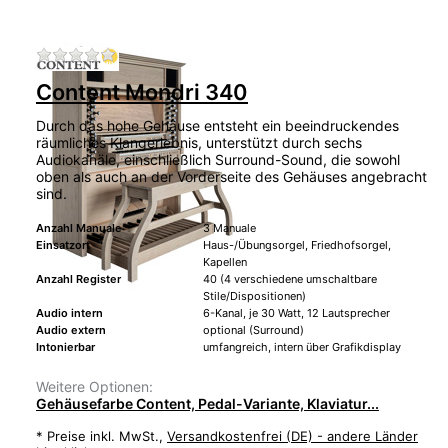
Zu diesem Produkt liegen noch keine Bewertu
Content Mondri 340
Durch das hohe Gehäuse entsteht ein beeindruckendes
räumliches Klangerlebnis, unterstützt durch sechs
Audiokanäle, einschließlich Surround-Sound, die sowohl
oben als auch an der Vorderseite des Gehäuses angebracht
sind.
Anzahl Manuale
3 Manuale
Einsatzort
Haus-/Übungsorgel, Friedhofsorgel,
Kapellen
Anzahl Register
40 (4 verschiedene umschaltbare
Stile/Dispositionen)
Audio intern
6-Kanal, je 30 Watt, 12 Lautsprecher
Audio extern
optional (Surround)
Intonierbar
umfangreich, intern über Grafikdisplay
Weitere Optionen:
Gehäusefarbe Content, Pedal-Variante, Klaviatur...
*
Preise inkl. MwSt.,
Versandkostenfrei (DE) - andere Länder