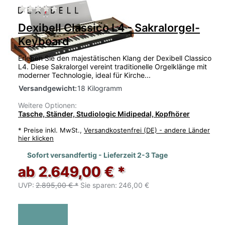
Zu diesem Produkt liegen noch keine Bewertu
Dexibell Classico L4 - Sakralorgel-
Keyboard
Erleben Sie den majestätischen Klang der Dexibell Classico
L4. Diese Sakralorgel vereint traditionelle Orgelklänge mit
moderner Technologie, ideal für Kirche...
Versandgewicht:
18 Kilogramm
Weitere Optionen:
Tasche, Ständer, Studiologic Midipedal, Kopfhörer
*
Preise inkl. MwSt.,
Versandkostenfrei (DE) - andere Länder
hier klicken
Sofort versandfertig - Lieferzeit 2-3 Tage
ab 2.649,00 € *
UVP:
2.895,00 € *
Sie sparen:
246,00 €