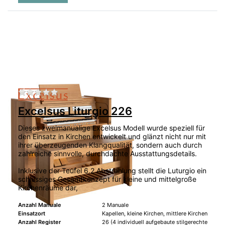
Zu diesem Produkt liegen noch keine Bewertu
Excelsus Liturgio 226
Dieses zweimanualige Excelsus Modell wurde speziell für
den Einsatz in Kirchen entwickelt und glänzt nicht nur mit
ihrer überzeugenden Klangqualität, sondern auch durch
zahlreiche sinnvolle, durchdachte Ausstattungsdetails.
Inklusive der Teufel 6.2 Abstrahlung stellt die Luturgio ein
schlüssiges Gesamtkonzept für kleine und mittelgroße
Kirchenräume dar,
Anzahl Manuale
2 Manuale
Einsatzort
Kapellen, kleine Kirchen, mittlere Kirchen
Anzahl Register
26 (4 individuell aufgebaute stilgerechte