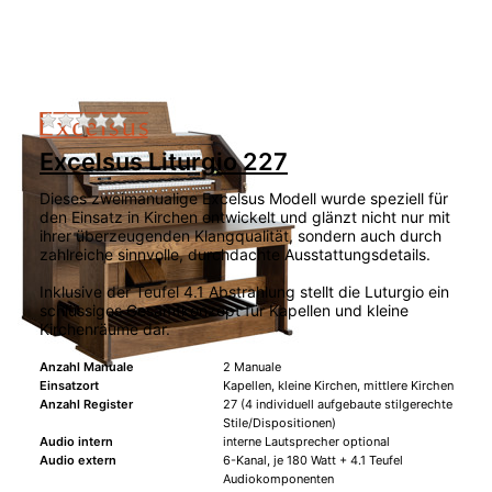
Zu diesem Produkt liegen noch keine Bewertu
Excelsus Liturgio 227
Dieses zweimanualige Excelsus Modell wurde speziell für
den Einsatz in Kirchen entwickelt und glänzt nicht nur mit
ihrer überzeugenden Klangqualität, sondern auch durch
zahlreiche sinnvolle, durchdachte Ausstattungsdetails.
Inklusive der Teufel 4.1 Abstrahlung stellt die Luturgio ein
schlüssiges Gesamtkonzept für Kapellen und kleine
Kirchenräume dar.
Anzahl Manuale
2 Manuale
Einsatzort
Kapellen, kleine Kirchen, mittlere Kirchen
Anzahl Register
27 (4 individuell aufgebaute stilgerechte
Stile/Dispositionen)
Audio intern
interne Lautsprecher optional
Audio extern
6-Kanal, je 180 Watt + 4.1 Teufel
Audiokomponenten