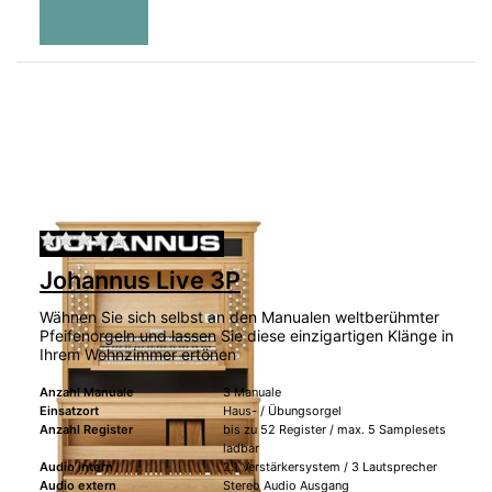
Zu diesem Produkt liegen noch keine Bewertu
Johannus Live 3P
Wähnen Sie sich selbst an den Manualen weltberühmter
Pfeifenorgeln und lassen Sie diese einzigartigen Klänge in
Ihrem Wohnzimmer ertönen
Anzahl Manuale
3 Manuale
Einsatzort
Haus- / Übungsorgel
Anzahl Register
bis zu 52 Register / max. 5 Samplesets
ladbar
Audio intern
2.1 Verstärkersystem / 3 Lautsprecher
Audio extern
Stereo Audio Ausgang