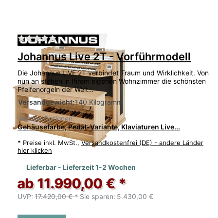
Zu diesem Produkt liegen noch keine Bewertu
Johannus Live 2T - Vorführmodell
Die Johannus LiVE 2T verbindet Traum und Wirklichkeit. Von
nun an stehen in Ihrem eigenen Wohnzimmer die schönsten
Pfeifenorgeln der Welt…
Versandgewicht:
140 Kilogramm
Weitere Optionen:
Gehäusefarbe, Pedal-Variante, Klaviaturen Live...
*
Preise inkl. MwSt.,
Versandkostenfrei (DE) - andere Länder
hier klicken
Lieferbar - Lieferzeit 1-2 Wochen
ab 11.990,00 € *
UVP:
17.420,00 € *
Sie sparen:
5.430,00 €