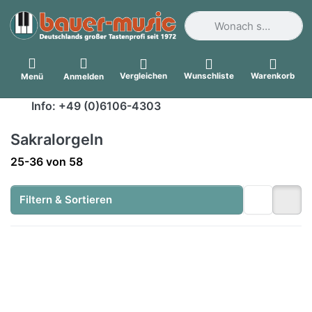
Geben Sie einen Suchbegri
Vergleichen
Wunschliste
Warenkorb
Menü
Anmelden
Info: +49 (0)6106-4303
Sakralorgeln
Suchergebnisse:
25-36
von
58
Filtern & Sortieren