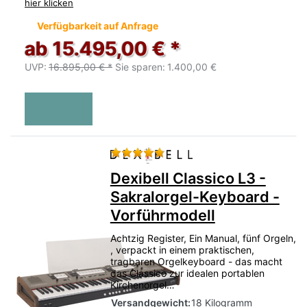
hier klicken
Verfügbarkeit auf Anfrage
ab 15.495,00 € *
UVP:
16.895,00 € *
Sie sparen:
1.400,00 €
Bewertung: 4 von 5 Sternen.
Dexibell Classico L3 -
Sakralorgel-Keyboard -
Vorführmodell
Achtzig Register, Ein Manual, fünf Orgeln,
, verpackt in einem praktischen,
tragbaren Orgelkeyboard - das macht
das Classico zur idealen portablen
Kirchenorgel…
Versandgewicht:
18 Kilogramm