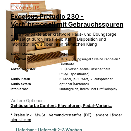
Zu diesem Produkt liegen noch keine Bewertu
Excelsus Preludio 230 -
Vorführmodell mit Gebrauchsspuren
Diese kompakte aber kraftvolle Haus- und Übungsorgel
überzeugt durch ihre Flexibilität in Disposition und
Intonation, sowie über ihren räumlichen Klang
Anzahl Manuale
2 Manuale
Einsatzort
Haus- / Übungsorgel / Kleine Kappelen /
Friedhöfe
Anzahl Register
30 (4 verschiedene umschaltbare
Stile/Dispositionen)
Audio intern
6-Kanal, je 30 Watt, 6 Lautsprecher
Audio extern
optional (Surround)
Intonierbar
umfangreich, intern über Grafikdisplay
Weitere Optionen:
Gehäusefarbe Content, Klaviaturen, Pedal-Varian...
*
Preise inkl. MwSt.,
Versandkostenfrei (DE) - andere Länder
hier klicken
Lieferbar - Lieferzeit 2-3 Wochen