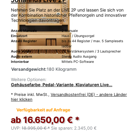
Nehmen Sie Platz an der LiVE 2P und lassen Sie sich von
der Kombination historischer Pfeifenorgeln und innovativer
Technologien davontragen.
Anzahl Manuale
2 Manuale
Einsatzort
Haus- / Übungsorgel
Anzahl Register
bis zu 44 Register / max. 5 Samplesets
ladbar
Audio intern
2.1 Verstärkersystem / 3 Lautsprecher
Audio extern
Stereo Audio Ausgang
Intonierbar
Mittels PC-Software
Versandgewicht:
180 Kilogramm
Weitere Optionen:
Gehäusefarbe, Pedal-Variante, Klaviaturen Live...
*
Preise inkl. MwSt.,
Versandkostenfrei (DE) - andere Länder
hier klicken
Verfügbarkeit auf Anfrage
ab 16.650,00 € *
UVP:
18.995,00 € *
Sie sparen:
2.345,00 €