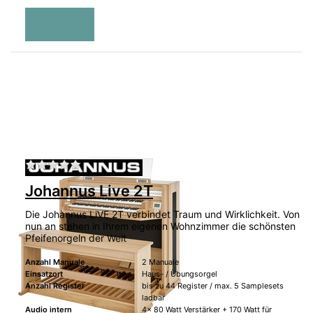
Zu diesem Produkt liegen noch keine Bewertu
Johannus Live 2T
Die Johannus LiVE 2T verbindet Traum und Wirklichkeit. Von
nun an stehen in Ihrem eigenen Wohnzimmer die schönsten
Pfeifenorgeln der Welt
Anzahl Manuale
2 Manuale
Einsatzort
Haus- / Übungsorgel
Anzahl Register
bis zu 44 Register / max. 5 Samplesets
ladbar
Audio intern
4x 80 Watt Verstärker + 170 Watt für