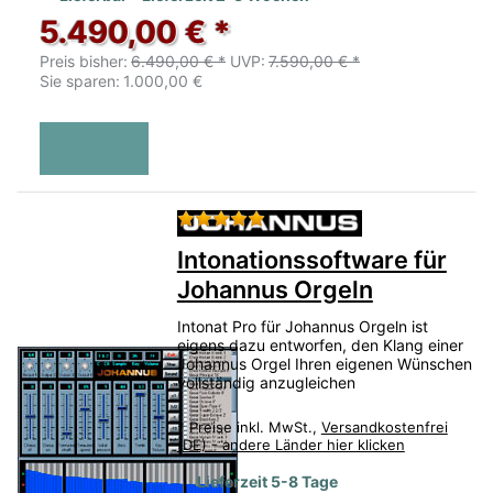
5.490,00 € *
Preis bisher:
6.490,00 € *
UVP:
7.590,00 € *
Sie sparen:
1.000,00 €
Bewertung: 5 von 5 Sternen.
Intonationssoftware für
Johannus Orgeln
Intonat Pro für Johannus Orgeln ist
eigens dazu entworfen, den Klang einer
Johannus Orgel Ihren eigenen Wünschen
vollständig anzugleichen
*
Preise inkl. MwSt.,
Versandkostenfrei
(DE) - andere Länder hier klicken
Lieferzeit 5-8 Tage