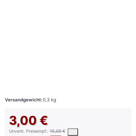
Versandgewicht:
0,3 kg
3,00 €
Die UVP ist der vorgeschlagene oder empfohlene Verkaufspreis e
Unverb. Preisempf.:
15,00 €