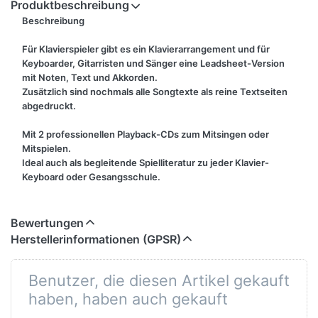
Produktbeschreibung
Beschreibung
Für Klavierspieler gibt es ein Klavierarrangement und für
Keyboarder, Gitarristen und Sänger eine Leadsheet-Version
mit Noten, Text und Akkorden.
Zusätzlich sind nochmals alle Songtexte als reine Textseiten
abgedruckt.
Mit 2 professionellen Playback-CDs zum Mitsingen oder
Mitspielen.
Ideal auch als begleitende Spielliteratur zu jeder Klavier-
Keyboard oder Gesangsschule.
Inhalt
Bewertungen
1.
2x
Mathea
Herstellerinformationen (GPSR)
2.
An guten Tagen
Johannes Oerding
Always Remeber
3.
Lady Gaga
Benutzer, die diesen Artikel gekauft
Us This Way
haben, haben auch gekauft
4.
Back To The Start
Michael Schulte
5.
Bad Liar
Imagine Dragons