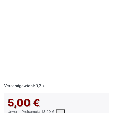
Versandgewicht:
0,3 kg
5,00 €
Die UVP ist der vorgeschlagene oder empfohlene Verkaufspreis e
Unverb. Preisempf.:
13,90 €