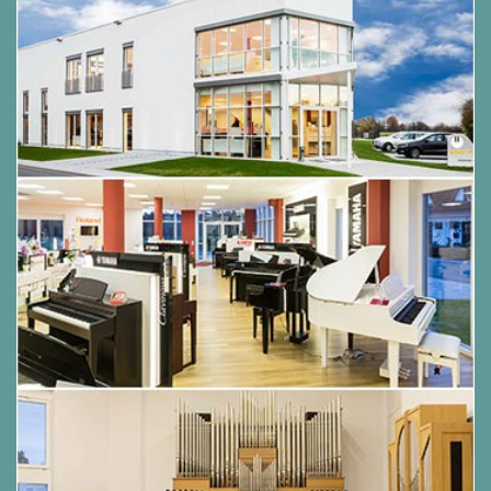
13. Pass' gut auf dich auf
14. Du bist fort
15. Bis irgendwann
16. Mal wieder voll daneben
17. Das darf doch nicht wahr sein
18. Millionär
19. Weiber
20. Na dann, gute Nacht
21. Nichts wie weg - und Schluss mit Liebe
22. So ein Schwein...
Inkl. Noten, Texten und Akkorden