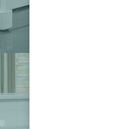
Drücken Sie
Drücke
ENTER für
ENTER
mehr
me
Optionen
Opti
zu Yamaha
zu Ya
Clavinova
Clavi
CLP-865GP
CLP-8
PE
PW
Digitalflügel
Digital
Schwarz
We
Hochglanz
Hochg
Zu diesem Produkt liegen noch ke
Yamaha Clavinova
Yam
CLP-865GP PE
CLP
Digitalflügel
Digi