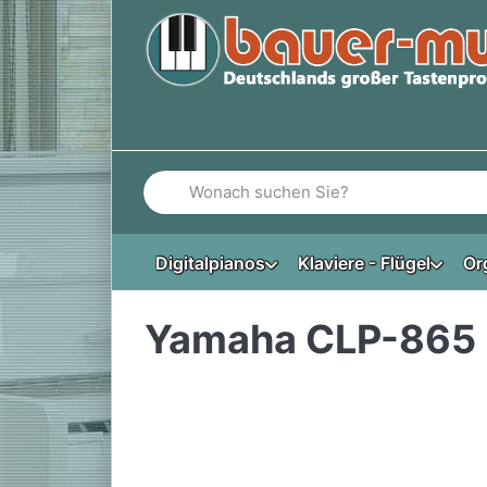
Geben Sie einen Suchbegriff ein. Während Si
Digitalpianos
Klaviere - Flügel
Or
Yamaha CLP-865