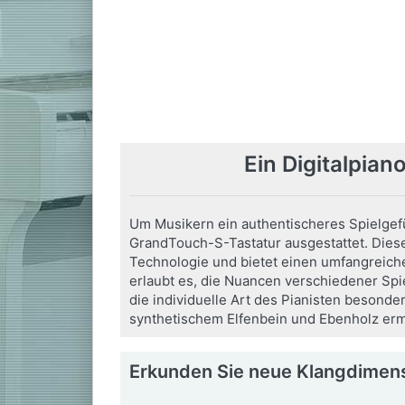
Schwarz
Hoc
Hochglanz
Entdeck
Ästheti
Entdecken Sie die elegante
kombini
Sofort 
Ästhetik eines Flügelgehäuses
Raffines
kombiniert mit den technischen
2-Wege-
ab 5.7
Lieferbar - Lieferzeit 1-2 Wochen
Raffinessen eines fortschrittlichen
ausgesta
UVP:
6.
2-Wege-Lautsprechersystems,
ab 5.555,00 € *
optimal
*
Preise 
ausgestattet mit Diffusoren für eine
(DE) - a
UVP:
5.891,00 € *
Ein Digitalpian
optimale Klangverteilung…
*
Preise inkl. MwSt.,
Versandkostenfrei
(DE) - andere Länder hier klicken
Um Musikern ein authentischeres Spielgefüh
GrandTouch-S-Tastatur ausgestattet. Diese
Technologie und bietet einen umfangreich
erlaubt es, die Nuancen verschiedener Sp
die individuelle Art des Pianisten besond
synthetischem Elfenbein und Ebenholz ermö
Erkunden Sie neue Klangdimen