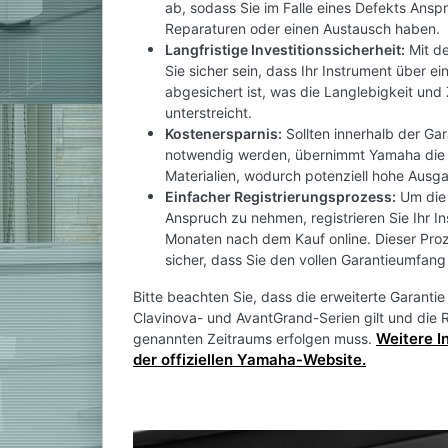
ab, sodass Sie im Falle eines Defekts Ansp
Reparaturen oder einen Austausch haben.
Langfristige Investitionssicherheit:
Mit de
Sie sicher sein, dass Ihr Instrument über e
abgesichert ist, was die Langlebigkeit und 
unterstreicht.
Kostenersparnis:
Sollten innerhalb der Ga
notwendig werden, übernimmt Yamaha die K
Materialien, wodurch potenziell hohe Aus
Einfacher Registrierungsprozess:
Um die 
Anspruch zu nehmen, registrieren Sie Ihr I
Monaten nach dem Kauf online. Dieser Proze
sicher, dass Sie den vollen Garantieumfang 
Bitte beachten Sie, dass die erweiterte Garanti
Clavinova- und AvantGrand-Serien gilt und die R
Weitere I
genannten Zeitraums erfolgen muss.
der offiziellen Yamaha-Website.