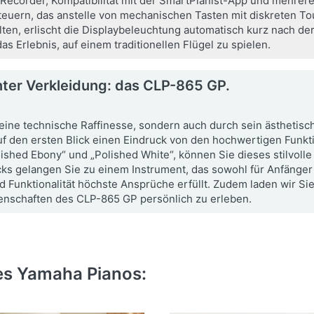
Recorder, Kompatibilität mit der SmartPianist-App und mehrere
uern, das anstelle von mechanischen Tasten mit diskreten To
lten, erlischt die Displaybeleuchtung automatisch kurz nach d
as Erlebnis, auf einem traditionellen Flügel zu spielen.
nter Verkleidung: das CLP-865 GP.
eine technische Raffinesse, sondern auch durch sein ästhetisch
f den ersten Blick einen Eindruck von den hochwertigen Funkt
ished Ebony“ und „Polished White“, können Sie dieses stilvolle 
ks gelangen Sie zu einem Instrument, das sowohl für Anfänger 
und Funktionalität höchste Ansprüche erfüllt. Zudem laden wir Si
enschaften des CLP-865 GP persönlich zu erleben.
nes Yamaha Pianos: