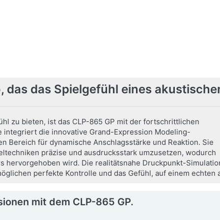
hglanz
en Sie die elegante
k eines Flügelgehäuses
ert mit den technischen
versandfertig - Lieferzeit 2-5 Tage
sen eines fortschrittlichen
Lautsprechersystems,
29,00 € *
ttet mit Diffusoren für eine
489,00 € *
e Klangverteilung…
inkl. MwSt.,
Versandkostenfrei
ndere Länder hier klicken
o, das das Spielgefühl eines akustischen
l zu bieten, ist das CLP-865 GP mit der fortschrittlichen
 integriert die innovative Grand-Expression Modeling-
en Bereich für dynamische Anschlagsstärke und Reaktion. Sie
ieltechniken präzise und ausdrucksstark umzusetzen, wodurch
ers hervorgehoben wird. Die realitätsnahe Druckpunkt-Simulati
glichen perfekte Kontrolle und das Gefühl, auf einem echten a
sionen mit dem CLP-865 GP.