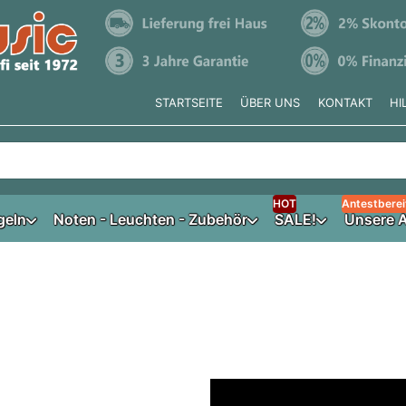
STARTSEITE
ÜBER UNS
KONTAKT
HI
e tippen, erscheinen automatisch erste Ergebnisse. Drücken Si
HOT
Antestberei
geln
Noten - Leuchten - Zubehör
SALE!
Unsere A