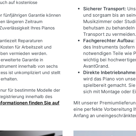
ruch auf kostenlose
Sicherer Transport:
Unse
und sorgsam bis an sei
r fünfjährigen Garantie können
Musikzimmer oder Studio
inen längeren Zeitraum
behutsam zu behandeln 
Zuverlässigkeit Ihres Pianos
Transport zu vermeiden
Fachgerechter Aufbau:
rantiezeit Reparaturen
des Instruments (sofern n
osten für Arbeitszeit und
notwendigen Teile wie P
gaben vermieden werden.
wichtig bei hochwertig
erweiterte Garantie in
AvantGrand.
nstrument innerhalb von sechs
Direkte Inbetriebnahme
ss ist unkompliziert und stellt
wird das Piano von unser
erhalten.
spielbereit gemacht. Si
e nur für bestimmte Modelle der
sich mit Montage oder E
egistrierung innerhalb des
nformationen finden Sie auf
Mit unserer Premiumlieferung
eine perfekte Vorbereitung I
Anfang an uneingeschränkten