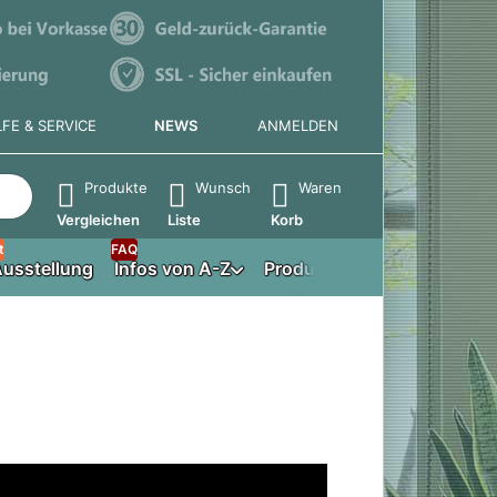
LFE & SERVICE
NEWS
ANMELDEN
e die Eingabetaste, um alle Ergebnisse aufzurufen.
Produkte
Wunsch
Waren
Vergleichen
Liste
Korb
t
FAQ
usstellung
Infos von A-Z
Produktberater