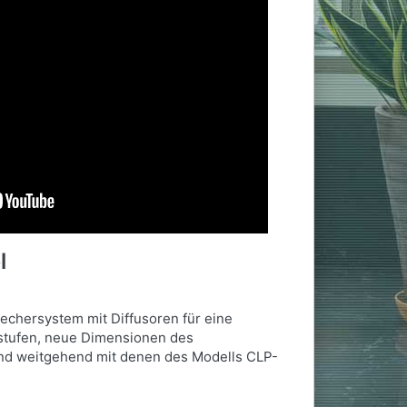
l
rechersystem mit Diffusoren für eine
sstufen, neue Dimensionen des
ind weitgehend mit denen des Modells CLP-