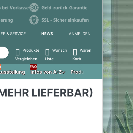
LFE & SERVICE
NEWS
ANMELDEN
e die Eingabetaste, um alle Ergebnisse aufzurufen.
Produkte
Wunsch
Waren
Vergleichen
Liste
Korb
t
FAQ
usstellung
Infos von A-Z
Produktberater
MEHR LIEFERBAR)