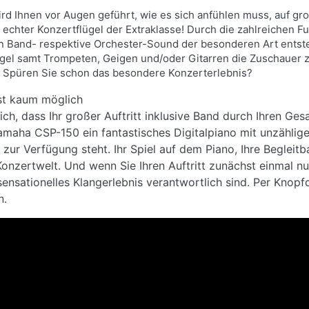
 Ihnen vor Augen geführt, wie es sich anfühlen muss, auf groß
in echter Konzertflügel der Extraklasse! Durch die zahlreichen F
ein Band- respektive Orchester-Sound der besonderen Art ents
gel samt Trompeten, Geigen und/oder Gitarren die Zuschauer z
. Spüren Sie schon das besondere Konzerterlebnis?
st kaum möglich
ch, dass Ihr großer Auftritt inklusive Band durch Ihren Ge
amaha CSP-150 ein fantastisches Digitalpiano mit unzählige
r zur Verfügung steht. Ihr Spiel auf dem Piano, Ihre Begle
onzertwelt. Und wenn Sie Ihren Auftritt zunächst einmal nu
sensationelles Klangerlebnis verantwortlich sind. Per Knopf
n.