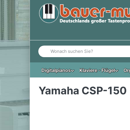
Geben Sie einen Suchbegriff ein. Während Si
Digitalpianos
Klaviere - Flügel
Or
Yamaha CSP-150