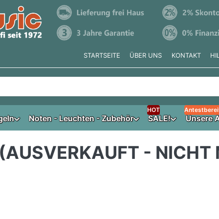
STARTSEITE
ÜBER UNS
KONTAKT
HI
e tippen, erscheinen automatisch erste Ergebnisse. Drücken Si
HOT
Antestberei
geln
Noten - Leuchten - Zubehör
SALE!
Unsere A
 (AUSVERKAUFT - NICHT 