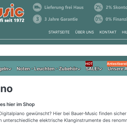
STARTSEITE
ÜBER UNS
KONTAKT
HI
e tippen, erscheinen automatisch erste Ergebnisse. Drücken Si
HOT
Antestberei
geln
Noten - Leuchten - Zubehör
SALE!
Unsere A
ano
es hier im Shop
igitalpiano gewünscht? Hier bei Bauer-Music finden sicher
 unterschiedliche elektrische Klanginstrumente des renomm