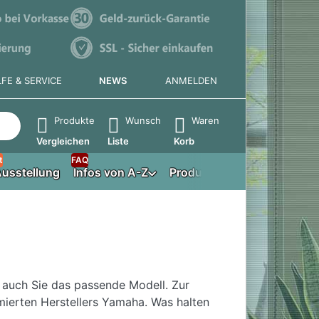
LFE & SERVICE
NEWS
ANMELDEN
e die Eingabetaste, um alle Ergebnisse aufzurufen.
Produkte
Wunsch
Waren
Vergleichen
Liste
Korb
t
FAQ
usstellung
Infos von A-Z
Produktberater
 auch Sie das passende Modell. Zur
ierten Herstellers Yamaha. Was halten