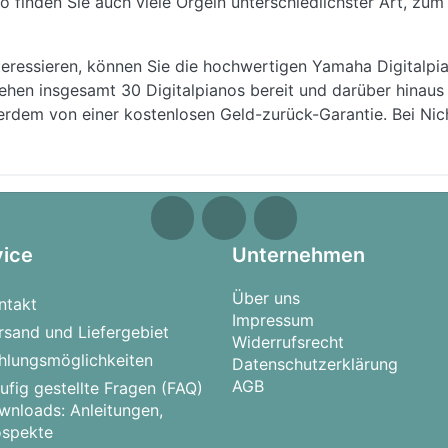
finden Sie auch viele Orgeln unterschiedlichster Art, zum 
nteressieren, können Sie die hochwertigen Yamaha Digitalpi
hen insgesamt 30 Digitalpianos bereit und darüber hinaus 
ußerdem von einer kostenlosen Geld-zurück-Garantie. Bei Ni
vice
Unternehmen
Über uns
ntakt
Impressum
rsand und Liefergebiet
Widerrufsrecht
hlungsmöglichkeiten
Datenschutzerklärung
AGB
ufig gestellte Fragen (FAQ)
wnloads: Anleitungen,
ospekte