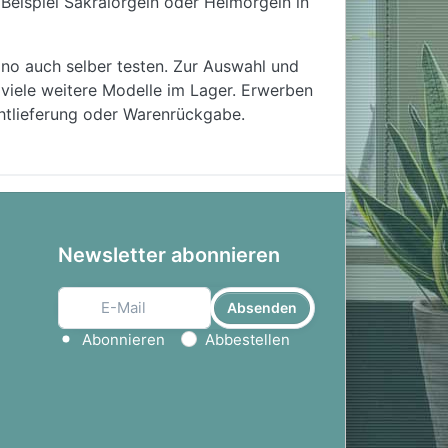
Beispiel Sakralorgeln oder Heimorgeln in
ano auch selber testen. Zur Auswahl und
viele weitere Modelle im Lager. Erwerben
chtlieferung oder Warenrückgabe.
Newsletter abonnieren
Absenden
Aktion wählen
Abonnieren
Abbestellen