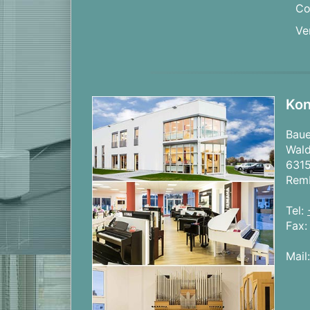
Co
Ve
Kon
Bau
Wald
631
Rem
Tel:
Fax
Mail