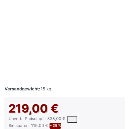
Versandgewicht:
15 kg
219,00 €
Die UVP ist der vorgeschlagene oder empfohlene Verkaufspreis e
Unverb. Preisempf.:
338,00 €
Sie sparen:
119,00 €
− 35 %