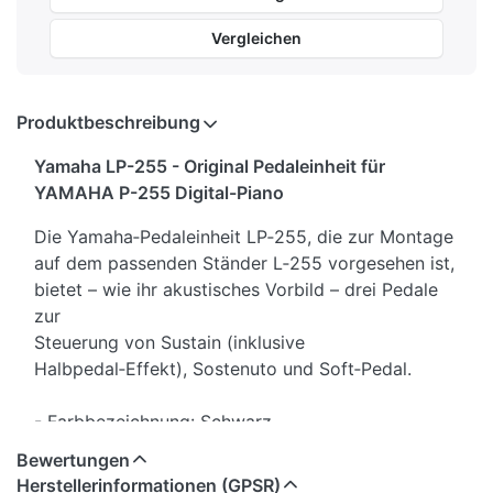
Vergleichen
Produktbeschreibung
Yamaha LP-255 - Original Pedaleinheit für
YAMAHA P-255 Digital-Piano
Die Yamaha‑Pedaleinheit LP‑255, die zur Montage
auf dem passenden Ständer L‑255 vorgesehen ist,
bietet – wie ihr akustisches Vorbild – drei Pedale
zur
Steuerung von Sustain (inklusive
Halbpedal‑Effekt), Sostenuto und Soft‑Pedal.
- Farbbezeichnung: Schwarz
- Verschraubt
Bewertungen
- Maße aufgebaut (LxTxH): 122,6cm x 13,8cm x
Herstellerinformationen (GPSR)