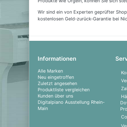
Produkte wie Orgeln, können Sie sich stet
Wir sind ein von Experten geprüfter Shop
kostenlosen Geld-zurück-Garantie bei Nic
Informationen
Ser
Alle Marken
Ko
Neu eingetroffen
Ve
Zuletzt angesehen
Za
Produktliste vergleichen
Kunden über uns
Hä
Digitalpiano Ausstellung Rhein-
Do
Main
Pr
Co
Ve