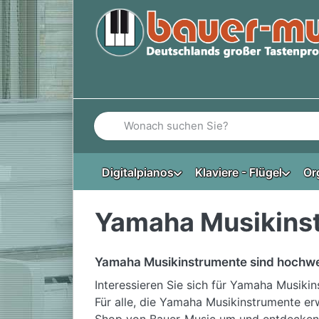
Geben Sie einen Suchbegriff ein. Während Si
Digitalpianos
Klaviere - Flügel
Or
Yamaha Musikins
Yamaha Musikinstrumente sind hochwe
Interessieren Sie sich für Yamaha Musiki
Für alle, die Yamaha Musikinstrumente er