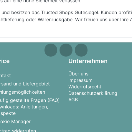
s auf eine hohe Sicherheit verlassen.
 und besitzen das Trusted Shops Gütesiegel. Kunden profit
htlieferung oder Warenrückgabe. Wir freuen uns über Ihre A
vice
Unternehmen
Über uns
ntakt
Impressum
rsand und Liefergebiet
Widerrufsrecht
hlungsmöglichkeiten
Datenschutzerklärung
AGB
ufig gestellte Fragen (FAQ)
wnloads: Anleitungen,
ospekte
okie Manager
rtrag widerrufen