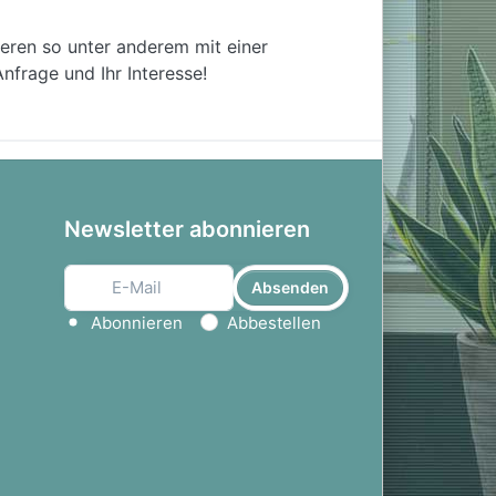
ieren so unter anderem mit einer
nfrage und Ihr Interesse!
Newsletter abonnieren
Absenden
Aktion wählen
Abonnieren
Abbestellen