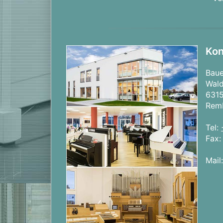
Kon
Bau
Wald
631
Rem
Tel:
Fax
Mail