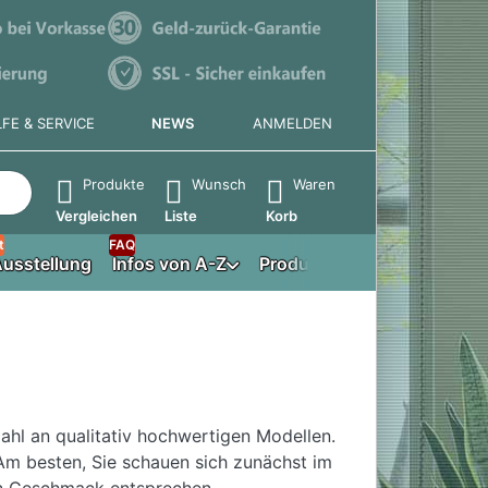
LFE & SERVICE
NEWS
ANMELDEN
e die Eingabetaste, um alle Ergebnisse aufzurufen.
Produkte
Wunsch
Waren
Vergleichen
Liste
Korb
t
FAQ
usstellung
Infos von A-Z
Produktberater
ahl an qualitativ hochwertigen Modellen.
Am besten, Sie schauen sich zunächst im