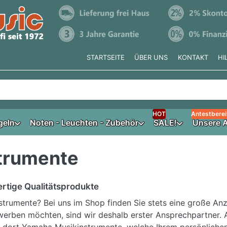
STARTSEITE
ÜBER UNS
KONTAKT
HI
e tippen, erscheinen automatisch erste Ergebnisse. Drücken Si
HOT
Antestberei
geln
Noten - Leuchten - Zubehör
SALE!
Unsere A
trumente
rtige Qualitätsprodukte
nstrumente? Bei uns im Shop finden Sie stets eine große Anz
werben möchten, sind wir deshalb erster Ansprechpartner. 