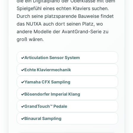
die ein Digitalpiano der Oberklasse mit dem
Spielgefühl eines echten Klaviers suchen.
Durch seine platzsparende Bauweise findet
das NU1XA auch dort seinen Platz, wo
andere Modelle der AvantGrand-Serie zu
groß wären.
Articulation Sensor System
Echte Klaviermechanik
Yamaha CFX Sampling
Bösendorfer Imperial Klang
GrandTouch™ Pedale
Binaural Sampling