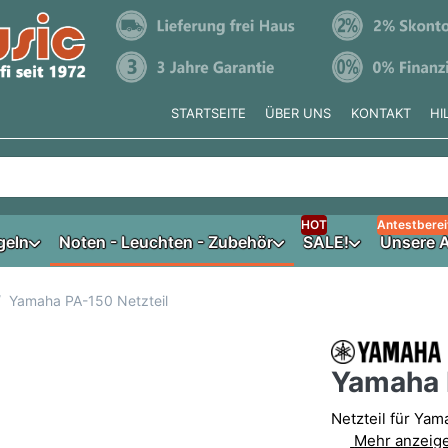
STARTSEITE
ÜBER UNS
KONTAKT
HI
e tippen, erscheinen automatisch erste Ergebnisse. Drücken Si
HOT
Antestberei
geln
Noten - Leuchten - Zubehör
SALE!
Unsere A
Yamaha PA-150 Netzteil
Yamaha 
Netzteil für Ya
Mehr anzeig