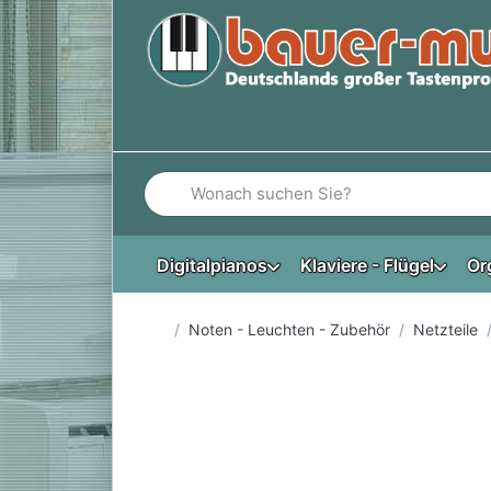
Geben Sie einen Suchbegriff ein. Während Si
Digitalpianos
Klaviere - Flügel
Or
Startseite
Noten - Leuchten - Zubehör
Netzteile