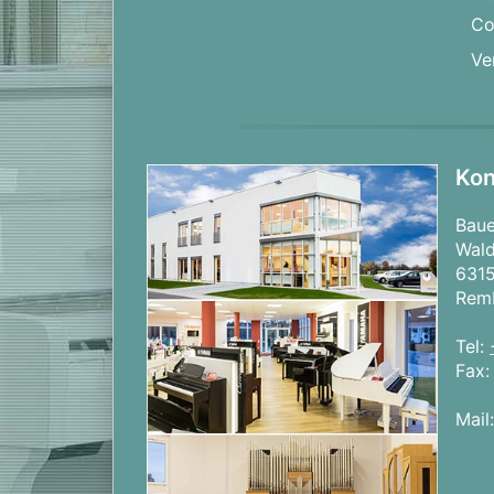
Co
Ve
Kon
Bau
Wald
631
Rem
Tel:
Fax
Mail