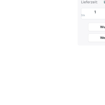
Lieferzeit:
L
Stk
Wu
We