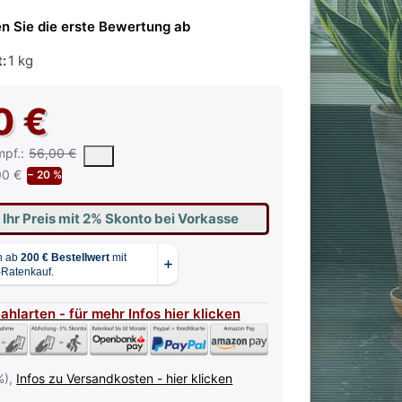
n Sie die erste Bewertung ab
:
1 kg
0 €
 vorgeschlagene oder empfohlene Verkaufspreis eines Produkts, wie 
mpf.:
56,00 €
00 €
− 20 %
 Ihr Preis mit 2% Skonto bei Vorkasse
Zahlarten - für mehr Infos hier klicken
%),
Infos zu Versandkosten - hier klicken