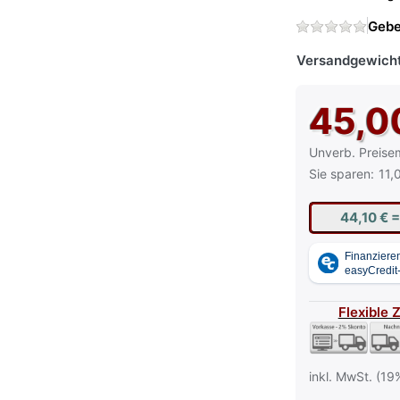
Gebe
Versandgewicht
45,0
Die UVP ist der
Unverb. Preise
Sie sparen:
11,
44,10 €
=
Flexible 
inkl. MwSt. (19