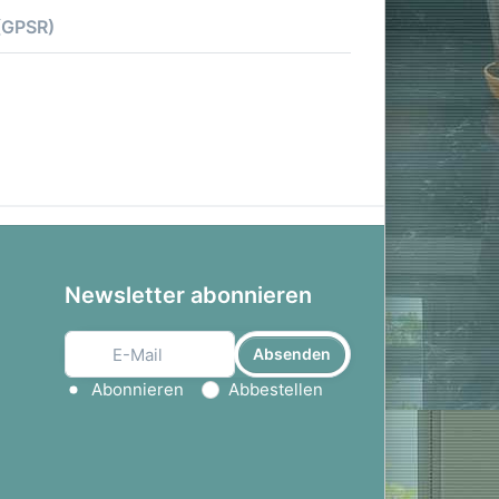
 (GPSR)
Newsletter abonnieren
Absenden
Aktion wählen
Abonnieren
Abbestellen