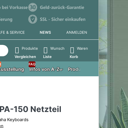
LFE & SERVICE
NEWS
ANMELDEN
e die Eingabetaste, um alle Ergebnisse aufzurufen.
Produkte
Wunsch
Waren
Vergleichen
Liste
Korb
t
FAQ
usstellung
Infos von A-Z
Produktberater
PA-150 Netzteil
maha Keyboards
en