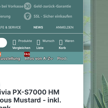
LFE & SERVICE
NEWS
ANMELDEN
e die Eingabetaste, um alle Ergebnisse aufzurufen.
Produkte
Wunsch
Waren
Vergleichen
Liste
Korb
t
FAQ
usstellung
Infos von A-Z
Produktberater
rivia PX-S7000 HM
us Mustard - inkl.