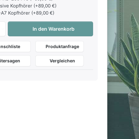
sive Kopfhörer (+89,00 €)
A7 Kopfhörer (+89,00 €)
Casio Privia PX-S7000 HM Harmonious Mustard - inkl. Klavi
In den Warenkorb
nschliste
Produktanfrage
itersagen
Vergleichen