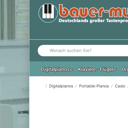
Geben Sie einen Suchbegriff ein. Während Si
Digitalpianos
Klaviere - Flügel
Or
Startseite
Digitalpianos
Portable-Pianos
Casio