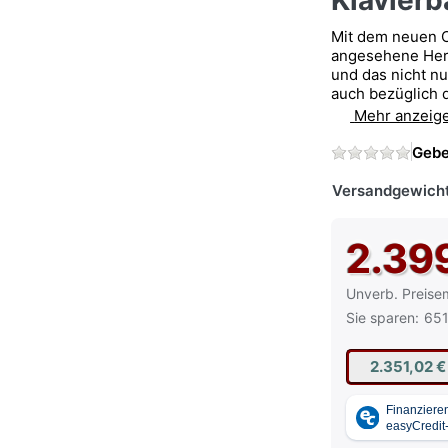
Klavier
Mit dem neuen 
angesehene Hers
und das nicht nu
auch bezüglich 
Mehr anzeig
Gebe
Versandgewicht
2.39
Die UVP ist der
Unverb. Preise
Sie sparen:
651
2.351,02 