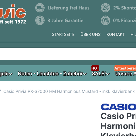
STARTSEITE
ÜBER UNS
KONTAKT
HI
e tippen, erscheinen automatisch erste Ergebnisse. Drücken Si
HOT
Antestberei
geln
Noten - Leuchten - Zubehör
SALE!
Unsere A
Casio Privia PX-S7000 HM Harmonious Mustard - inkl. Klavierbank
Casio P
Harmonio