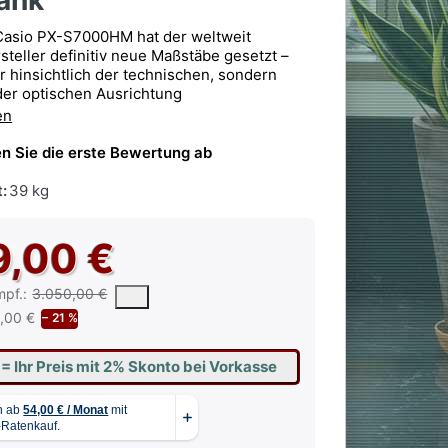
bank
Casio PX-S7000HM hat der weltweit
teller definitiv neue Maßstäbe gesetzt –
r hinsichtlich der technischen, sondern
der optischen Ausrichtung
en
n Sie die erste Bewertung ab
:
39 kg
9,00 €
 vorgeschlagene oder empfohlene Verkaufspreis eines Produkts, wie 
mpf.:
3.050,00 €
,00 €
− 21 %
€
= Ihr Preis mit 2% Skonto bei Vorkasse