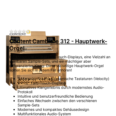
Zu diesem Produkt liegen noch keine Bewertu
Content Cambiare 312 - Hauptwerk-
Orgel
Drei Manuale, zwei 7" Farb-Touch-Displays, eine Vielzahl an
wählbaren Sample-Sets, und ein mächtiger aber
differenzierter Klang: Diese vielseitige Hauptwerk-Orgel
sollten Sie sich in jedem Fall anhören!
3 Manuale, Anschlagdynamische Tastaturen (Velocity)
2 x 10" Farb-Touch-Displays
Ultimatives Klangerlebnis durch modernstes Audio-
Protokoll
Intuitive und benutzerfreundliche Bedienung
Einfaches Wechseln zwischen den verschienen
Sample-Sets
Modernes und kompaktes Gehäusedesign
Multifunktionales Audio-System