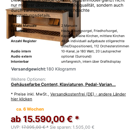
nur mit ihrer überzeugenden Klangqualität, sondern auch
durch zahlreiche sinnvolle, durchdachte
Ausstattungsdetails.
Anzahl Manuale
2 Manuale
Einsatzort
Haus-/Übungsorgel, Friedhofsorgel,
Kapellen, kleine Kirchen, mittlere Kirchen
Anzahl Register
46 (4 individuell aufgebaute stilgerechte
Stile/Dispositionen), 112 Orchesterstimmen
Audio intern
10-Kanal, je 180 Watt, 20 Lautsprecher
Audio extern
optional (Surround)
Intonierbar
umfangreich, intern über Grafikdisplay
Versandgewicht:
180 Kilogramm
Weitere Optionen:
Gehäusefarbe Content, Klaviaturen, Pedal-Varian...
*
Preise inkl. MwSt.,
Versandkostenfrei (DE) - andere Länder
hier klicken
ca. 6 Wochen
ab 15.590,00 € *
UVP:
17.095,00 € *
Sie sparen:
1.505,00 €