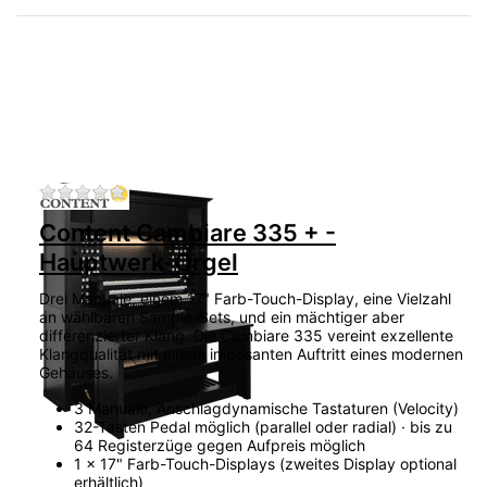
Zu diesem Produkt liegen noch keine Bewertu
Content Cambiare 335 + -
Hauptwerk-Orgel
Drei Manuale, einem 17" Farb-Touch-Display, eine Vielzahl
an wählbaren Sample-Sets, und ein mächtiger aber
differenzierter Klang. Die Cambiare 335 vereint exzellente
Klangqualität mit einem imposanten Auftritt eines modernen
Gehäuses.
3 Manuale, Anschlagdynamische Tastaturen (Velocity)
32-Tasten Pedal möglich (parallel oder radial) · bis zu
64 Registerzüge gegen Aufpreis möglich
1 x 17" Farb-Touch-Displays (zweites Display optional
erhältlich)