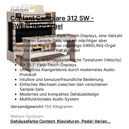
Zu diesem Produkt liegen noch keine Bewertu
Content Cambiare 312 SW -
SWEELINQ-Orgel
Drei Manuale, zwei 10,1" Farb-Touch-Displays, eine Vielzahl
an wählbaren Sample-Sets, und ein mächtiger aber
differenzierter Klang: Diese vielseitige SWEELINQ-Orgel
sollten Sie sich in jedem Fall anhören!
3 Manuale, Anschlagdynamische Tastaturen (Velocity)
2 x 10,1" Farb-Touch-Displays
Ultimatives Klangerlebnis durch modernstes Audio-
Protokoll
Intuitive und benutzerfreundliche Bedienung
Einfaches Wechseln zwischen den verschienen
Sample-Sets
Modernes und kompaktes Gehäusedesign
Multifunktionales Audio-System
Versandgewicht:
150 Kilogramm
Weitere Optionen:
Gehäusefarbe Content, Klaviaturen, Pedal-Varian...