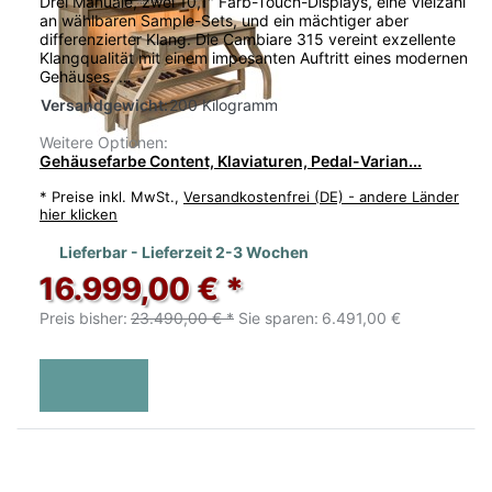
Drei Manuale, zwei 10,1" Farb-Touch-Displays, eine Vielzahl
an wählbaren Sample-Sets, und ein mächtiger aber
differenzierter Klang. Die Cambiare 315 vereint exzellente
Klangqualität mit einem imposanten Auftritt eines modernen
Gehäuses. …
Versandgewicht:
200 Kilogramm
Weitere Optionen:
Gehäusefarbe Content, Klaviaturen, Pedal-Varian...
*
Preise inkl. MwSt.,
Versandkostenfrei (DE) - andere Länder
hier klicken
Lieferbar - Lieferzeit 2-3 Wochen
16.999,00 € *
Preis bisher:
23.490,00 € *
Sie sparen:
6.491,00 €