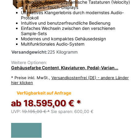
3 Manuale, Anschlagdynamische Tastaturen (Velocity)
2 x 17" Farb-Touch-Displays
Ultimatives Klangerlebnis durch modernstes Audio-
Protokoll
Intuitive und benutzerfreundliche Bedienung
Einfaches Wechseln zwischen den verschienen
Sample-Sets
Modernes und kompaktes Gehäusedesign
Multifunktionales Audio-System
Versandgewicht:
225 Kilogramm
Weitere Optionen:
Gehäusefarbe Content, Klaviaturen, Pedal-Varian...
*
Preise inkl. MwSt.,
Versandkostenfrei (DE) - andere Länder
hier klicken
Verfügbarkeit auf Anfrage
ab 18.595,00 € *
UVP:
19.195,00 € *
Sie sparen:
600,00 €