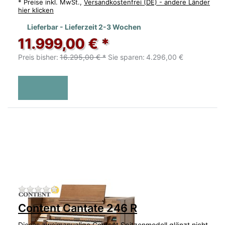
*
Preise inkl. MwSt.,
Versandkostenfrei (DE) - andere Länder
hier klicken
Lieferbar - Lieferzeit 2-3 Wochen
11.999,00 € *
Preis bisher:
16.295,00 € *
Sie sparen:
4.296,00 €
Zu diesem Produkt liegen noch keine Bewertu
Content Cantate 246 R
Dieses zweimanualige Content Spitzenmodell glänzt nicht