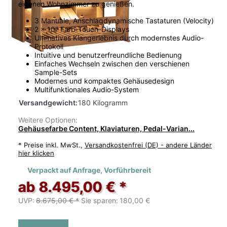
eigenen Wohnzimmer zu genießen.
3 Manuale, Anschlagdynamische Tastaturen (Velocity)
2 x 10" Farb-Touch-Displays
Ultimatives Klangerlebnis durch modernstes Audio-
Protokoll
Intuitive und benutzerfreundliche Bedienung
Einfaches Wechseln zwischen den verschienen
Sample-Sets
Modernes und kompaktes Gehäusedesign
Multifunktionales Audio-System
Versandgewicht:
180 Kilogramm
Weitere Optionen:
Gehäusefarbe Content, Klaviaturen, Pedal-Varian...
*
Preise inkl. MwSt.,
Versandkostenfrei (DE) - andere Länder
hier klicken
Verpackt auf Anfrage, Vorführbereit
ab 8.495,00 € *
UVP:
8.675,00 € *
Sie sparen:
180,00 €