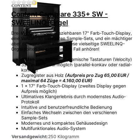
Zu diesem Produkt liegen noch keine Bewertu
Content Cambiare 335+ SW -
SWEELINQ-Orgel
Drei Manuale, einem ausziehbaren 17" Farb-Touch-Display,
eine Vielzahl an wählbaren Sample-Sets, und ein mächtiger
aber differenzierter Klang: Diese vielseitige SWEELINQ-
Orgel sollten Sie sich in jedem Fall anhören!
3 Manuale, Anschlagdynamische Tastaturen (Velocity)
32-Tasten-Pedal möglich (parallel-konkav oder radial-
konkav)
Zugregister aus Holz
(Aufpreis pro Zug 65,00 EUR /
maximal 64 Züge = 4.160,00 EUR)
1 x 17" Farb-Touch-Display (zweites Display gegen
Aufpreis möglich)
Ultimatives Klangerlebnis durch modernstes Audio-
Protokoll
Intuitive und benutzerfreundliche Bedienung
Einfaches Wechseln zwischen den verschienen
Sample-Sets
Modernes und kompaktes Gehäusedesign
Multifunktionales Audio-System
Versandgewicht:
250 Kilogramm