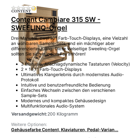
Zu diesem Produkt liegen noch keine Bewertu
Content Cambiare 315 SW -
SWEELINQ-Orgel
Drei Manuale, zwei 10" Farb-Touch-Displays, eine Vielzahl
an wählbaren Sample-Sets, und ein mächtiger aber
differenzierter Klang: Diese vielseitige Sweelinq-Orgel
sollten Sie sich in jedem Fall anhören!
3 Manuale, Anschlagdynamische Tastaturen (Velocity)
2 x 10,1" Farb-Touch-Displays
Ultimatives Klangerlebnis durch modernstes Audio-
Protokoll
Intuitive und benutzerfreundliche Bedienung
Einfaches Wechseln zwischen den verschienen
Sample-Sets
Modernes und kompaktes Gehäusedesign
Multifunktionales Audio-System
Versandgewicht:
200 Kilogramm
Weitere Optionen:
Gehäusefarbe Content, Klaviaturen, Pedal-Varian...