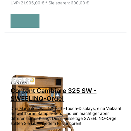
UVP:
21.995,00 € *
Sie sparen:
600,00 €
Zu diesem Produkt liegen noch keine Bewertu
Content Cambiare 325 SW -
SWEELINQ-Orgel
Drei Manuale, zwei 17" Farb-Touch-Displays, eine Vielzahl
an wählbaren Sample-Sets, und ein mächtiger aber
differenzierter Klang: Diese vielseitige SWEELINQ-Orgel
sollten Sie sich in jedem Fall anhören!