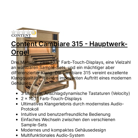
Zu diesem Produkt liegen noch keine Bewertu
Content Cambiare 315 - Hauptwerk-
Orgel
Drei Manuale, zwei 10,1" Farb-Touch-Displays, eine Vielzahl
an wählbaren Sample-Sets, und ein mächtiger aber
differenzierter Klang. Die Cambiare 315 vereint exzellente
Klangqualität mit einem imposanten Auftritt eines modernen
Gehäuses.
3 Manuale, Anschlagdynamische Tastaturen (Velocity)
2 x 10,1" Farb-Touch-Displays
Ultimatives Klangerlebnis durch modernstes Audio-
Protokoll
Intuitive und benutzerfreundliche Bedienung
Einfaches Wechseln zwischen den verschienen
Sample-Sets
Modernes und kompaktes Gehäusedesign
Multifunktionales Audio-System