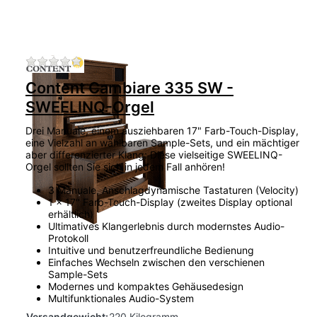
Zu diesem Produkt liegen noch keine Bewertu
Content Cambiare 335 SW -
SWEELINQ-Orgel
Drei Manuale, einem ausziehbaren 17" Farb-Touch-Display,
eine Vielzahl an wählbaren Sample-Sets, und ein mächtiger
aber differenzierter Klang: Diese vielseitige SWEELINQ-
Orgel sollten Sie sich in jedem Fall anhören!
3 Manuale, Anschlagdynamische Tastaturen (Velocity)
1 x 17" Farb-Touch-Display (zweites Display optional
erhältlich)
Ultimatives Klangerlebnis durch modernstes Audio-
Protokoll
Intuitive und benutzerfreundliche Bedienung
Einfaches Wechseln zwischen den verschienen
Sample-Sets
Modernes und kompaktes Gehäusedesign
Multifunktionales Audio-System
Versandgewicht:
220 Kilogramm