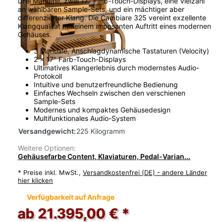
Drei Manuale, zwei 17" Farb-Touch-Displays, eine Vielzahl
an wählbaren Sample-Sets, und ein mächtiger aber
differenzierter Klang. Die Cambiare 325 vereint exzellente
Klangqualität mit einem imposanten Auftritt eines modernen
Gehäuses.
3 Manuale, Anschlagdynamische Tastaturen (Velocity)
2 x 17" Farb-Touch-Displays
Ultimatives Klangerlebnis durch modernstes Audio-
Protokoll
Intuitive und benutzerfreundliche Bedienung
Einfaches Wechseln zwischen den verschienen
Sample-Sets
Modernes und kompaktes Gehäusedesign
Multifunktionales Audio-System
Versandgewicht:
225 Kilogramm
Weitere Optionen:
Gehäusefarbe Content, Klaviaturen, Pedal-Varian...
*
Preise inkl. MwSt.,
Versandkostenfrei (DE) - andere Länder
hier klicken
Verfügbarkeit auf Anfrage
ab 21.395,00 € *