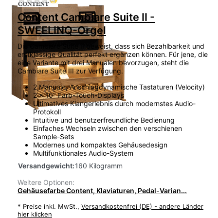
Content Cambiare Suite II -
SWEELINQ-Orgel
Die Cambiare Suite II beweist, dass sich Bezahlbarkeit und
erstklassige Qualität perfekt ergänzen können. Für jene, die
eine Variante mit drei Manualen bevorzugen, steht die
Cambiare Suite III zur Verfügung.
2 Manuale, Anschlagdynamische Tastaturen (Velocity)
2 x 10" Farb-Touch-Displays
Ultimatives Klangerlebnis durch modernstes Audio-
Protokoll
Intuitive und benutzerfreundliche Bedienung
Einfaches Wechseln zwischen den verschienen
Sample-Sets
Modernes und kompaktes Gehäusedesign
Multifunktionales Audio-System
Versandgewicht:
160 Kilogramm
Weitere Optionen:
Gehäusefarbe Content, Klaviaturen, Pedal-Varian...
*
Preise inkl. MwSt.,
Versandkostenfrei (DE) - andere Länder
hier klicken