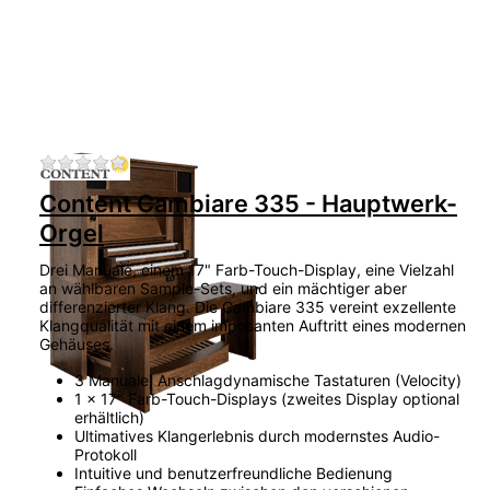
Zu diesem Produkt liegen noch keine Bewertu
Content Cambiare 335 - Hauptwerk-
Orgel
Drei Manuale, einem 17" Farb-Touch-Display, eine Vielzahl
an wählbaren Sample-Sets, und ein mächtiger aber
differenzierter Klang. Die Cambiare 335 vereint exzellente
Klangqualität mit einem imposanten Auftritt eines modernen
Gehäuses.
3 Manuale, Anschlagdynamische Tastaturen (Velocity)
1 x 17" Farb-Touch-Displays (zweites Display optional
erhältlich)
Ultimatives Klangerlebnis durch modernstes Audio-
Protokoll
Intuitive und benutzerfreundliche Bedienung