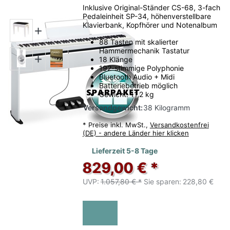
Inklusive Original-Ständer CS-68, 3-fach
Pedaleinheit SP-34, höhenverstellbare
Klavierbank, Kopfhörer und Notenalbum
88 Tasten mit skalierter
Hammermechanik Tastatur
18 Klänge
192-stimmige Polyphonie
Bluetooth Audio + Midi
Batteriebetrieb möglich
Gewicht: 11,2 kg
Versandgewicht:
38 Kilogramm
*
Preise inkl. MwSt.,
Versandkostenfrei
(DE) - andere Länder hier klicken
Lieferzeit 5-8 Tage
829,00 € *
UVP:
1.057,80 € *
Sie sparen:
228,80 €