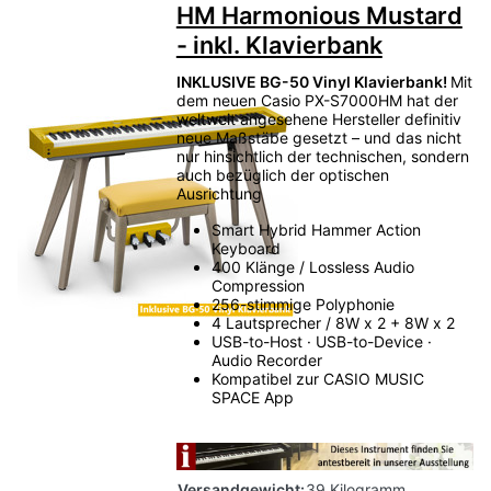
HM Harmonious Mustard
- inkl. Klavierbank
INKLUSIVE BG-50 Vinyl Klavierbank!
Mit
dem neuen Casio PX-S7000HM hat der
weltweit angesehene Hersteller definitiv
neue Maßstäbe gesetzt – und das nicht
nur hinsichtlich der technischen, sondern
auch bezüglich der optischen
Ausrichtung
Smart Hybrid Hammer Action
Keyboard
400 Klänge / Lossless Audio
Compression
256-stimmige Polyphonie
4 Lautsprecher / 8W x 2 + 8W x 2
USB-to-Host · USB-to-Device ·
Audio Recorder
Kompatibel zur CASIO MUSIC
SPACE App
Versandgewicht:
39 Kilogramm