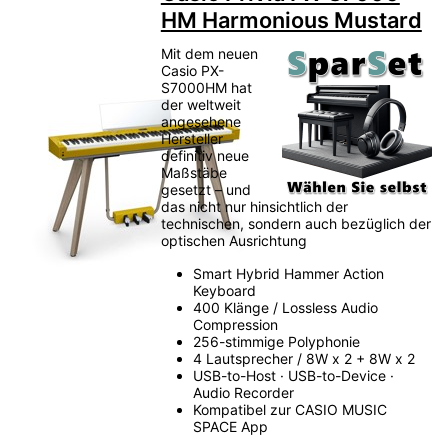
HM Harmonious Mustard
Mit dem neuen
Casio PX-
S7000HM hat
der weltweit
angesehene
Hersteller
definitiv neue
Maßstäbe
gesetzt – und
das nicht nur hinsichtlich der
technischen, sondern auch bezüglich der
optischen Ausrichtung
Smart Hybrid Hammer Action
Keyboard
400 Klänge / Lossless Audio
Compression
256-stimmige Polyphonie
4 Lautsprecher / 8W x 2 + 8W x 2
USB-to-Host · USB-to-Device ·
Audio Recorder
Kompatibel zur CASIO MUSIC
SPACE App