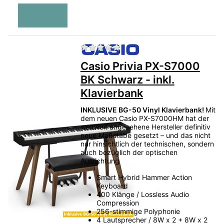
Zu diesem Produkt liegen no
Casio Privia PX-S7000
BK Schwarz - inkl.
Klavierbank
INKLUSIVE BG-50 Vinyl Klavierbank!
Mit
dem neuen Casio PX-S7000HM hat der
weltweit angesehene Hersteller definitiv
neue Maßstäbe gesetzt – und das nicht
nur hinsichtlich der technischen, sondern
auch bezüglich der optischen
Ausrichtung
Smart Hybrid Hammer Action
Keyboard
400 Klänge / Lossless Audio
Compression
256-stimmige Polyphonie
4 Lautsprecher / 8W x 2 + 8W x 2