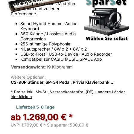
Holzdekor passt dieses Modell in
jeden Raum und zu jeder
Performance.
Smart Hybrid Hammer Action
Keyboard
350 Klänge / Lossless Audio
Compression
256-stimmige Polyphonie
4 Lautsprecher / 8W x 2 + 8W x 2
USB-to-Host · USB-to-Device · Audio Recorder
Kompatibel zur CASIO MUSIC SPACE App
Versandgewicht:
19 Kilogramm
Weitere Optionen:
CS-90P Ständer, SP-34 Pedal, Privia Klavierbank...
*
Preise inkl. MwSt.,
Versandkostenfrei (DE) - andere Länder
hier klicken
Lieferzeit 5-8 Tage
ab 1.269,00 € *
UVP:
1.799,00 € *
Sie sparen:
530,00 €