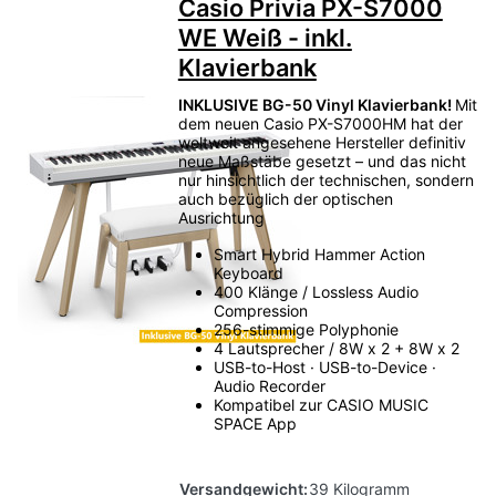
Casio Privia PX-S7000
WE Weiß - inkl.
Klavierbank
INKLUSIVE BG-50 Vinyl Klavierbank!
Mit
dem neuen Casio PX-S7000HM hat der
weltweit angesehene Hersteller definitiv
neue Maßstäbe gesetzt – und das nicht
nur hinsichtlich der technischen, sondern
auch bezüglich der optischen
Ausrichtung
Smart Hybrid Hammer Action
Keyboard
400 Klänge / Lossless Audio
Compression
256-stimmige Polyphonie
4 Lautsprecher / 8W x 2 + 8W x 2
USB-to-Host · USB-to-Device ·
Audio Recorder
Kompatibel zur CASIO MUSIC
SPACE App
Versandgewicht:
39 Kilogramm