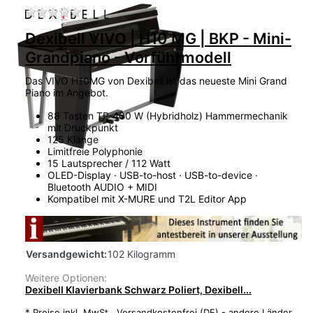
Zu diesem Produkt liegen noch keine Bewertu
Dexibell VIVO | H10 MG | BKP - Mini-
Grandpiano - Vorführmodell
Das VIVO H10MG von Dexibell ist das neueste Mini Grand
Piano im Angebot.
88 Tasten TP-400 W (Hybridholz) Hammermechanik
mit Druckpunkt
125 Klänge
Limitfreie Polyphonie
15 Lautsprecher / 112 Watt
OLED-Display · USB-to-host · USB-to-device ·
Bluetooth AUDIO + MIDI
Kompatibel mit X-MURE und T2L Editor App
Versandgewicht:
102 Kilogramm
Weitere Optionen:
Dexibell Klavierbank Schwarz Poliert, Dexibell...
*
Preise inkl. MwSt.,
Versandkostenfrei (DE) - andere Länder