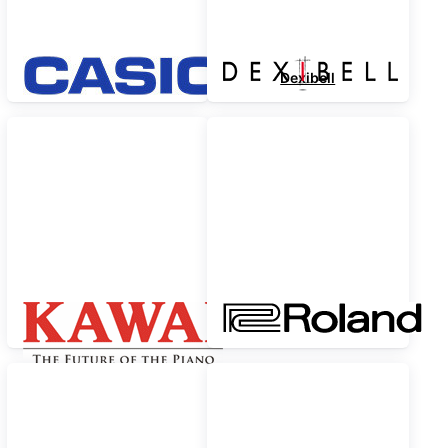
Casio
Dexibell
Kawai
Roland