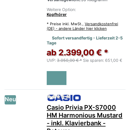
Weitere Option:
Kopfhörer
*
Preise inkl. MwSt.,
Versandkostenfrei
(DE) - andere Länder hier klicken
Sofort versandfertig - Lieferzeit 2-5
Tage
ab 2.399,00 € *
UVP:
3.050,00 € *
Sie sparen:
651,00 €
Zu diesem Produkt liegen no
Neu
Casio Privia PX-S7000
HM Harmonious Mustard
- inkl. Klavierbank -