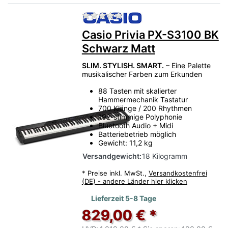
Zu diesem Produkt liegen no
Casio Privia PX-S3100 BK
Schwarz Matt
SLIM. STYLISH. SMART.
– Eine Palette
musikalischer Farben zum Erkunden
88 Tasten mit skalierter
Hammermechanik Tastatur
700 Klänge / 200 Rhythmen
192-stimmige Polyphonie
Bluetooth Audio + Midi
Batteriebetrieb möglich
Gewicht: 11,2 kg
Versandgewicht:
18 Kilogramm
*
Preise inkl. MwSt.,
Versandkostenfrei
(DE) - andere Länder hier klicken
Lieferzeit 5-8 Tage
829,00 € *