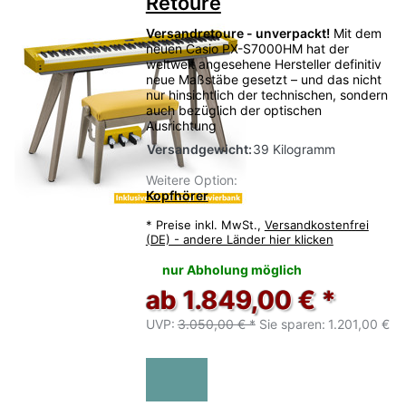
Retoure
Versandretoure - unverpackt!
Mit dem
neuen Casio PX-S7000HM hat der
weltweit angesehene Hersteller definitiv
neue Maßstäbe gesetzt – und das nicht
nur hinsichtlich der technischen, sondern
auch bezüglich der optischen
Ausrichtung
Versandgewicht:
39 Kilogramm
Weitere Option:
Kopfhörer
*
Preise inkl. MwSt.,
Versandkostenfrei
(DE) - andere Länder hier klicken
nur Abholung möglich
ab 1.849,00 € *
UVP:
3.050,00 € *
Sie sparen:
1.201,00 €