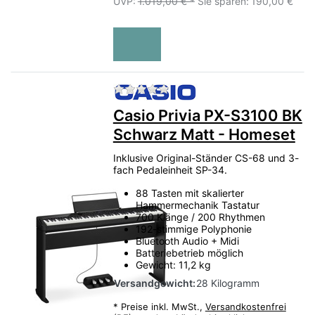
UVP:
1.019,00 € *
Sie sparen:
190,00 €
Zu diesem Produkt liegen no
Casio Privia PX-S3100 BK
Schwarz Matt - Homeset
Inklusive Original-Ständer CS-68 und 3-
fach Pedaleinheit SP-34.
88 Tasten mit skalierter
Hammermechanik Tastatur
700 Klänge / 200 Rhythmen
192-stimmige Polyphonie
Bluetooth Audio + Midi
Batteriebetrieb möglich
Gewicht: 11,2 kg
Versandgewicht:
28 Kilogramm
*
Preise inkl. MwSt.,
Versandkostenfrei