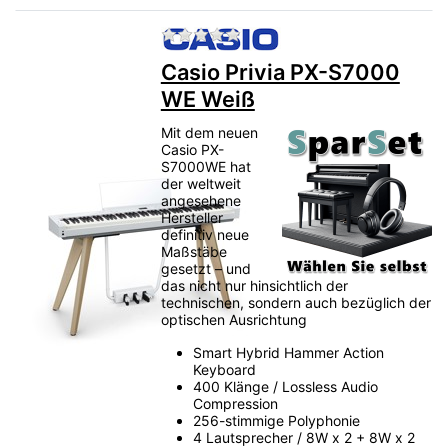
Zu diesem Produkt liegen no
Casio Privia PX-S7000
WE Weiß
Mit dem neuen
Casio PX-
S7000WE hat
der weltweit
angesehene
Hersteller
definitiv neue
Maßstäbe
gesetzt – und
das nicht nur hinsichtlich der
technischen, sondern auch bezüglich der
optischen Ausrichtung
Smart Hybrid Hammer Action
Keyboard
400 Klänge / Lossless Audio
Compression
256-stimmige Polyphonie
4 Lautsprecher / 8W x 2 + 8W x 2