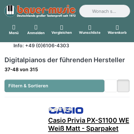
Geben Sie einen Suchbegri
Vergleichen
Wunschliste
Warenkorb
Menü
Anmelden
Info: +49 (0)6106-4303
Digitalpianos der führenden Hersteller
Suchergebnisse:
37-48
von
315
Filtern & Sortieren
Zu diesem Produkt liegen no
Casio Privia PX-S1100 WE
Weiß Matt - Sparpaket