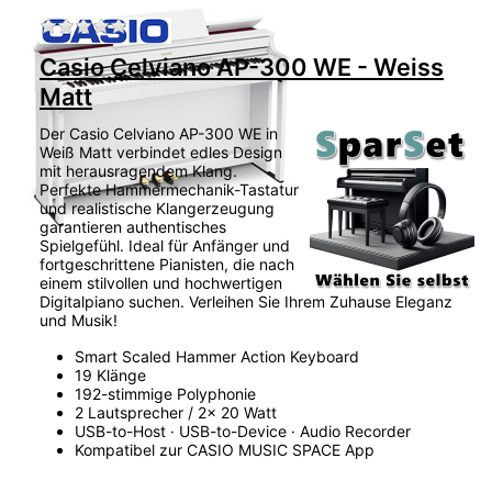
Zu diesem Produkt liegen noch keine Bewertu
Casio Celviano AP-300 WE - Weiss
Matt
Der Casio Celviano AP-300 WE in
Weiß Matt verbindet edles Design
mit herausragendem Klang.
Perfekte Hammermechanik-Tastatur
und realistische Klangerzeugung
garantieren authentisches
Spielgefühl. Ideal für Anfänger und
fortgeschrittene Pianisten, die nach
einem stilvollen und hochwertigen
Digitalpiano suchen. Verleihen Sie Ihrem Zuhause Eleganz
und Musik!
Smart Scaled Hammer Action Keyboard
19 Klänge
192-stimmige Polyphonie
2 Lautsprecher / 2x 20 Watt
USB-to-Host · USB-to-Device · Audio Recorder
Kompatibel zur CASIO MUSIC SPACE App