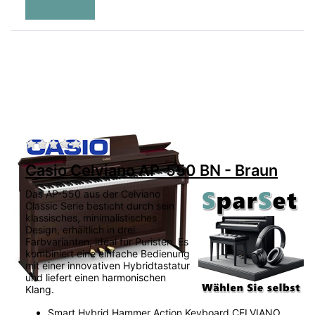
Zu diesem Produkt liegen noch keine Bewertu
Casio Celviano AP-550 BN - Braun
Das AP-550 aus der Celviano
Classic Serie besticht durch sein
klassisches, minimalistisches
Design, erhältlich in drei
Farbvarianten, ideal für Puristen. Es
kombiniert eine einfache Bedienung
mit einer innovativen Hybridtastatur
und liefert einen harmonischen
Klang.
Smart Hybrid Hammer Action Keyboard CELVIANO