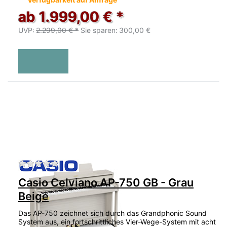
ab 1.999,00 € *
UVP:
2.299,00 € *
Sie sparen:
300,00 €
Zu diesem Produkt liegen noch keine Bewertu
Casio Celviano AP-750 GB - Grau
Beige
Das AP-750 zeichnet sich durch das Grandphonic Sound
System aus, ein fortschrittliches Vier-Wege-System mit acht