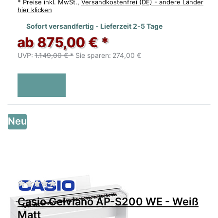
*
Preise inkl. MwSt.,
Versandkostenfrei (DE) - andere Länder
hier klicken
Sofort versandfertig - Lieferzeit 2-5 Tage
ab 875,00 € *
UVP:
1.149,00 € *
Sie sparen:
274,00 €
Neu
Zu diesem Produkt liegen noch keine Bewertu
Casio Celviano AP-S200 WE - Weiß
Matt