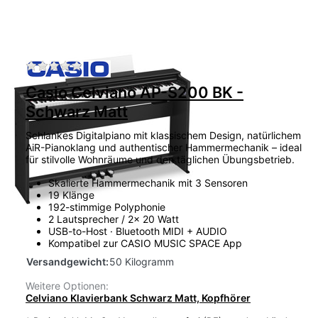
Zu diesem Produkt liegen noch keine Bewertu
Casio Celviano AP-S200 BK -
Schwarz Matt
Schlankes Digitalpiano mit klassischem Design, natürlichem
AiR-Pianoklang und authentischer Hammermechanik – ideal
für stilvolle Wohnräume und den täglichen Übungsbetrieb.
Skalierte Hammermechanik mit 3 Sensoren
19 Klänge
192-stimmige Polyphonie
2 Lautsprecher / 2x 20 Watt
USB-to-Host · Bluetooth MIDI + AUDIO
Kompatibel zur CASIO MUSIC SPACE App
Versandgewicht:
50 Kilogramm
Weitere Optionen:
Celviano Klavierbank Schwarz Matt, Kopfhörer