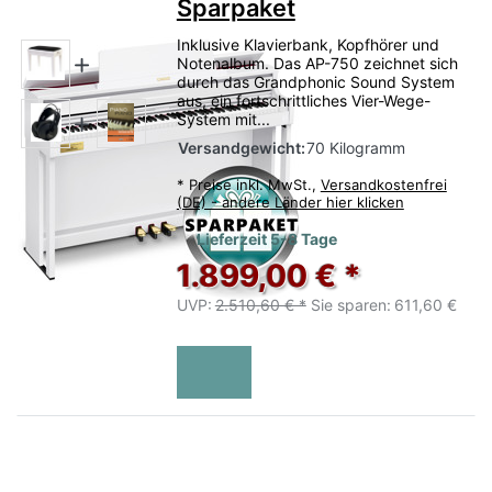
Sparpaket
Inklusive Klavierbank, Kopfhörer und
Notenalbum. Das AP-750 zeichnet sich
durch das Grandphonic Sound System
aus, ein fortschrittliches Vier-Wege-
System mit...
Versandgewicht:
70 Kilogramm
*
Preise inkl. MwSt.,
Versandkostenfrei
(DE) - andere Länder hier klicken
Lieferzeit 5-8 Tage
1.899,00 € *
UVP:
2.510,60 € *
Sie sparen:
611,60 €