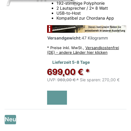
192-stimmige Polyphonie
Fachberatung
2 Lautsprecher / 2x 8 Watt
USB-to-Host
Persönliche Empfehlung statt reiner Online-
Kompatibel zur Chordana App
Recherche.
Rhein-Main
Versandgewicht:
47 Kilogramm
Gut erreichbar aus Frankfurt, Offenbach und
Darmstadt.
*
Preise inkl. MwSt.,
Versandkostenfrei
(DE) - andere Länder hier klicken
Lieferzeit 5-8 Tage
699,00 € *
UVP:
969,00 € *
Sie sparen:
270,00 €
Neu