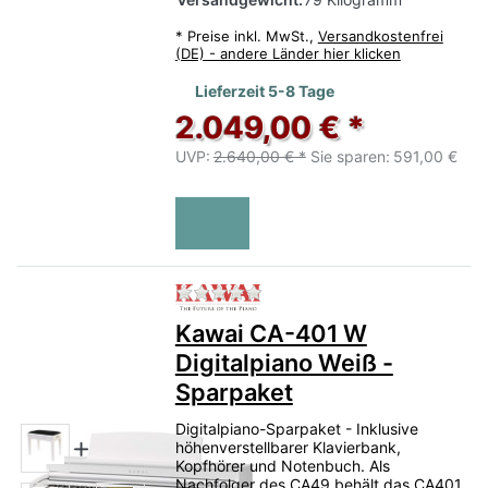
*
Preise inkl. MwSt.,
Versandkostenfrei
(DE) - andere Länder hier klicken
Lieferzeit 5-8 Tage
2.049,00 € *
UVP:
2.640,00 € *
Sie sparen:
591,00 €
Zu diesem Produkt liegen no
Kawai CA-401 W
Digitalpiano Weiß -
Sparpaket
Digitalpiano-Sparpaket - Inklusive
höhenverstellbarer Klavierbank,
Kopfhörer und Notenbuch. Als
Nachfolger des CA49 behält das CA401