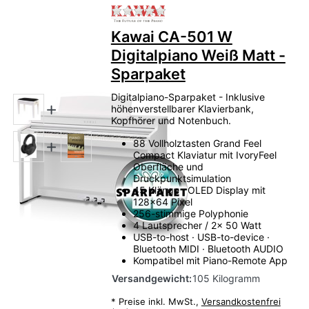
Zu diesem Produkt liegen no
Kawai CA-501 W
Digitalpiano Weiß Matt -
Sparpaket
Digitalpiano-Sparpaket - Inklusive
höhenverstellbarer Klavierbank,
Kopfhörer und Notenbuch.
88 Vollholztasten Grand Feel
Compact Klaviatur mit IvoryFeel
Oberfläche und
Druckpunktsimulation
45 Klänge · OLED Display mit
128x64 Pixel
256-stimmige Polyphonie
4 Lautsprecher / 2x 50 Watt
USB-to-host · USB-to-device ·
Bluetooth MIDI · Bluetooth AUDIO
Kompatibel mit Piano-Remote App
Versandgewicht:
105 Kilogramm
*
Preise inkl. MwSt.,
Versandkostenfrei