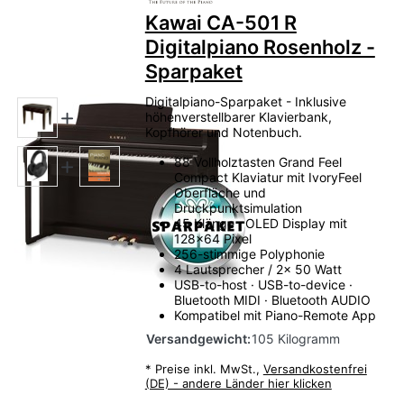
Kawai CA-501 R
Digitalpiano Rosenholz -
Sparpaket
Digitalpiano-Sparpaket - Inklusive
höhenverstellbarer Klavierbank,
Kopfhörer und Notenbuch.
88 Vollholztasten Grand Feel
Compact Klaviatur mit IvoryFeel
Oberfläche und
Druckpunktsimulation
45 Klänge · OLED Display mit
128x64 Pixel
256-stimmige Polyphonie
4 Lautsprecher / 2x 50 Watt
USB-to-host · USB-to-device ·
Bluetooth MIDI · Bluetooth AUDIO
Kompatibel mit Piano-Remote App
Versandgewicht:
105 Kilogramm
*
Preise inkl. MwSt.,
Versandkostenfrei
(DE) - andere Länder hier klicken