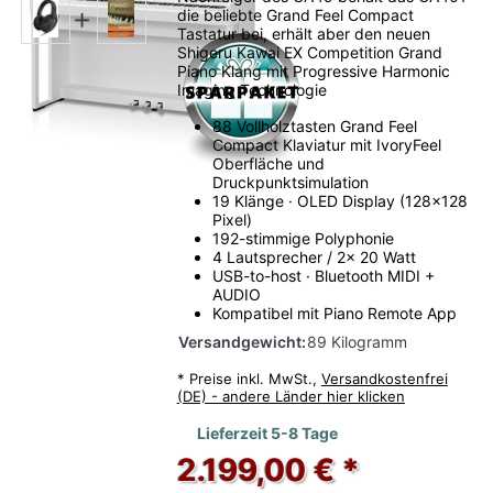
die beliebte Grand Feel Compact
Tastatur bei, erhält aber den neuen
Shigeru Kawai EX Competition Grand
Piano Klang mit Progressive Harmonic
Imaging Technologie
88 Vollholztasten Grand Feel
Compact Klaviatur mit IvoryFeel
Oberfläche und
Druckpunktsimulation
19 Klänge · OLED Display (128x128
Pixel)
192-stimmige Polyphonie
4 Lautsprecher / 2x 20 Watt
USB-to-host · Bluetooth MIDI +
AUDIO
Kompatibel mit Piano Remote App
Versandgewicht:
89 Kilogramm
*
Preise inkl. MwSt.,
Versandkostenfrei
(DE) - andere Länder hier klicken
Lieferzeit 5-8 Tage
2.199,00 € *