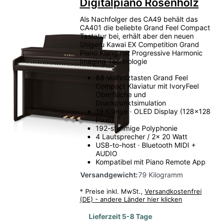
Digitalpiano Rosenholz
Als Nachfolger des CA49 behält das
CA401 die beliebte Grand Feel Compact
Tastatur bei, erhält aber den neuen
Shigeru Kawai EX Competition Grand
Piano Klang mit Progressive Harmonic
Imaging Technologie
88 Vollholztasten Grand Feel
Compact Klaviatur mit IvoryFeel
Oberfläche und
Druckpunktsimulation
19 Klänge · OLED Display (128x128
Pixel)
192-stimmige Polyphonie
4 Lautsprecher / 2x 20 Watt
USB-to-host · Bluetooth MIDI +
AUDIO
Kompatibel mit Piano Remote App
Versandgewicht:
79 Kilogramm
*
Preise inkl. MwSt.,
Versandkostenfrei
(DE) - andere Länder hier klicken
Lieferzeit 5-8 Tage