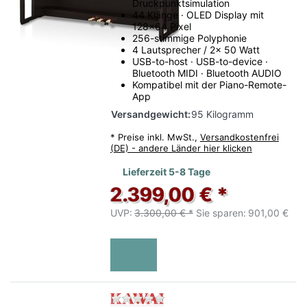
Druckpunktsimulation
44 Klänge · OLED Display mit
128x64 Pixel
256-stimmige Polyphonie
4 Lautsprecher / 2x 50 Watt
USB-to-host · USB-to-device ·
Bluetooth MIDI · Bluetooth AUDIO
Kompatibel mit der Piano-Remote-
App
Versandgewicht:
95 Kilogramm
*
Preise inkl. MwSt.,
Versandkostenfrei
(DE) - andere Länder hier klicken
Lieferzeit 5-8 Tage
2.399,00 € *
UVP:
3.300,00 € *
Sie sparen:
901,00 €
Zu diesem Produkt liegen no