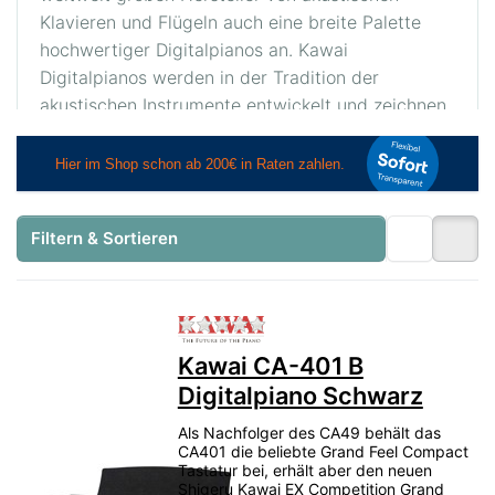
Klavieren und Flügeln auch eine breite Palette
hochwertiger Digitalpianos an. Kawai
Digitalpianos werden in der Tradition der
akustischen Instrumente entwickelt und zeichnen
sich durch hohe Detailtreue, eine besonders
natürliche Ansprache und eine überzeugende
Umsetzung des akustischen Vorbilds aus.
Moderne Klangtechnologien wie
Progressive
Filtern & Sortieren
Harmonic Imaging
und sorgfältig gesampelte
Konzertflügelklänge bilden das Herz vieler Kawai
Digitalpianos. Die Modelle der Concert-Artist-
Zu diesem Produkt liegen no
Serie orientieren sich klanglich unter anderem am
Kawai CA-401 B
renommierten Kawai EX Konzertflügel und bieten
Digitalpiano Schwarz
eine große klangliche Bandbreite für Einsteiger,
Fortgeschrittene und anspruchsvolle Spieler.
Als Nachfolger des CA49 behält das
CA401 die beliebte Grand Feel Compact
Tastatur bei, erhält aber den neuen
Shigeru Kawai EX Competition Grand