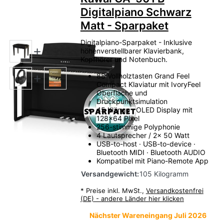
Digitalpiano Schwarz
Matt - Sparpaket
Digitalpiano-Sparpaket - Inklusive
höhenverstellbarer Klavierbank,
Kopfhörer und Notenbuch.
88 Vollholztasten Grand Feel
Compact Klaviatur mit IvoryFeel
Oberfläche und
Druckpunktsimulation
45 Klänge · OLED Display mit
128x64 Pixel
256-stimmige Polyphonie
4 Lautsprecher / 2x 50 Watt
USB-to-host · USB-to-device ·
Bluetooth MIDI · Bluetooth AUDIO
Kompatibel mit Piano-Remote App
Versandgewicht:
105 Kilogramm
*
Preise inkl. MwSt.,
Versandkostenfrei
(DE) - andere Länder hier klicken
Nächster Wareneingang Juli 2026