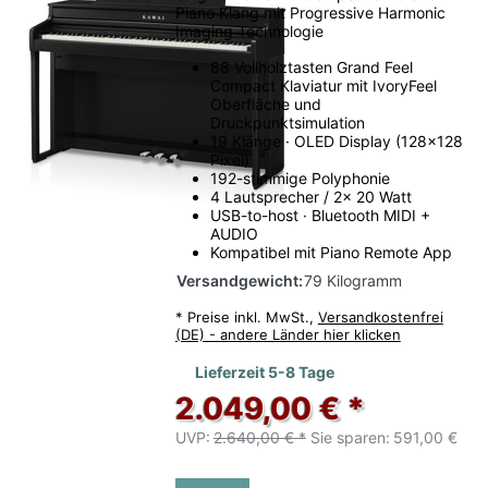
Piano Klang mit Progressive Harmonic
Imaging Technologie
Kawai Digitalpianos testen
88 Vollholztasten Grand Feel
Kawai Digitalpianos vor Ort
Compact Klaviatur mit IvoryFeel
Oberfläche und
vergleichen
Druckpunktsimulation
19 Klänge · OLED Display (128x128
Pixel)
192-stimmige Polyphonie
Ob Kawai CA-Serie, CN-Serie oder
4 Lautsprecher / 2x 20 Watt
NOVUS Hybridpiano: Viele Unterschiede
USB-to-host · Bluetooth MIDI +
AUDIO
lassen sich am besten direkt am
Kompatibel mit Piano Remote App
Instrument beurteilen.
Versandgewicht:
79 Kilogramm
*
Preise inkl. MwSt.,
Versandkostenfrei
(DE) - andere Länder hier klicken
CA, CN und NOVUS im direkten
Lieferzeit 5-8 Tage
Vergleich erleben
2.049,00 € *
Vergleichen Sie ausgewählte
Kawai
UVP:
2.640,00 € *
Sie sparen:
591,00 €
Digitalpianos
in unserer
Digitalpiano-