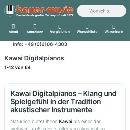
Geben Sie einen Suchbegri
Vergleichen
Wunschliste
Warenkorb
Menü
Anmelden
Info: +49 (0)6106-4303
Kawai Digitalpianos
Suchergebnisse:
1-12
von
64
Kawai Digitalpianos – Klang und
Spielgefühl in der Tradition
akustischer Instrumente
Natürlich bietet Ihnen
Kawai
als einer der
weltweit großen Hersteller von akustischen