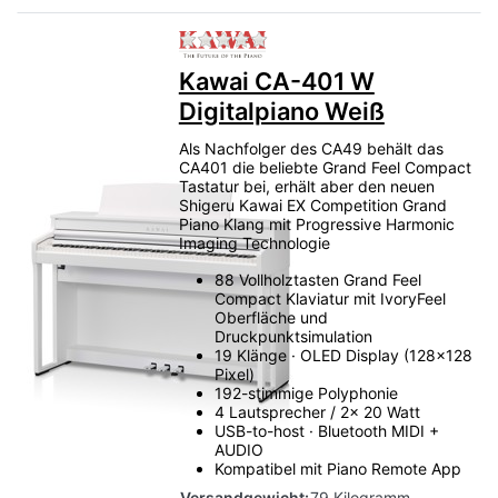
Zu diesem Produkt liegen no
Kawai CA-401 W
Digitalpiano Weiß
Als Nachfolger des CA49 behält das
CA401 die beliebte Grand Feel Compact
Tastatur bei, erhält aber den neuen
Shigeru Kawai EX Competition Grand
Piano Klang mit Progressive Harmonic
Imaging Technologie
88 Vollholztasten Grand Feel
Compact Klaviatur mit IvoryFeel
Oberfläche und
Druckpunktsimulation
19 Klänge · OLED Display (128x128
Pixel)
192-stimmige Polyphonie
4 Lautsprecher / 2x 20 Watt
USB-to-host · Bluetooth MIDI +
AUDIO
Kompatibel mit Piano Remote App
Versandgewicht:
79 Kilogramm