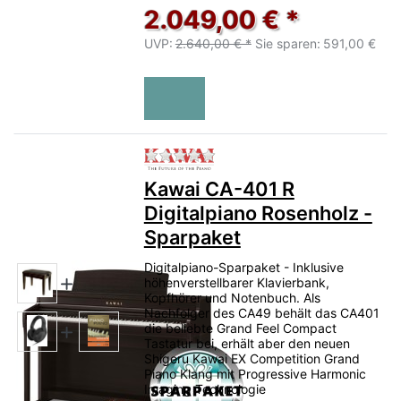
2.049,00 € *
UVP:
2.640,00 € *
Sie sparen:
591,00 €
Zu diesem Produkt liegen no
Kawai CA-401 R
Digitalpiano Rosenholz -
Sparpaket
Digitalpiano-Sparpaket - Inklusive
höhenverstellbarer Klavierbank,
Kopfhörer und Notenbuch. Als
Nachfolger des CA49 behält das CA401
die beliebte Grand Feel Compact
Tastatur bei, erhält aber den neuen
Shigeru Kawai EX Competition Grand
Piano Klang mit Progressive Harmonic
Imaging Technologie