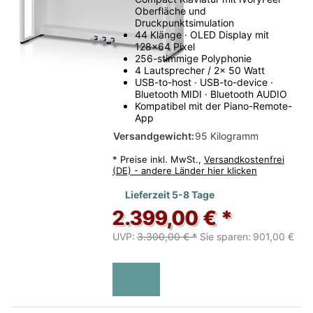
Oberfläche und
Druckpunktsimulation
44 Klänge · OLED Display mit
128x64 Pixel
256-stimmige Polyphonie
4 Lautsprecher / 2x 50 Watt
USB-to-host · USB-to-device ·
Bluetooth MIDI · Bluetooth AUDIO
Kompatibel mit der Piano-Remote-
App
Versandgewicht:
95 Kilogramm
*
Preise inkl. MwSt.,
Versandkostenfrei
(DE) - andere Länder hier klicken
Lieferzeit 5-8 Tage
2.399,00 € *
UVP:
3.300,00 € *
Sie sparen:
901,00 €