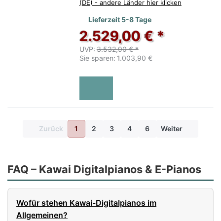
(DE) - andere Länder hier klicken
Lieferzeit 5-8 Tage
2.529,00 € *
UVP:
3.532,90 € *
Sie sparen:
1.003,90 €
Zurück
1
2
3
4
6
Weiter
FAQ – Kawai Digitalpianos & E-Pianos
Wofür stehen Kawai-Digitalpianos im
Allgemeinen?