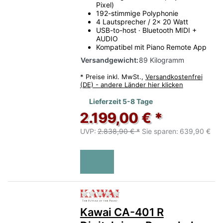
Pixel)
192-stimmige Polyphonie
Kawai Digitalpianos vor Ort vergleichen
4 Lautsprecher / 2x 20 Watt
USB-to-host · Bluetooth MIDI +
AUDIO
Beratung anfragen
Kompatibel mit Piano Remote App
Versandgewicht:
89 Kilogramm
*
Preise inkl. MwSt.,
Versandkostenfrei
(DE) - andere Länder hier klicken
Lieferzeit 5-8 Tage
2.199,00 € *
UVP:
2.838,90 € *
Sie sparen:
639,90 €
Zu diesem Produkt liegen no
Kawai CA-401 R