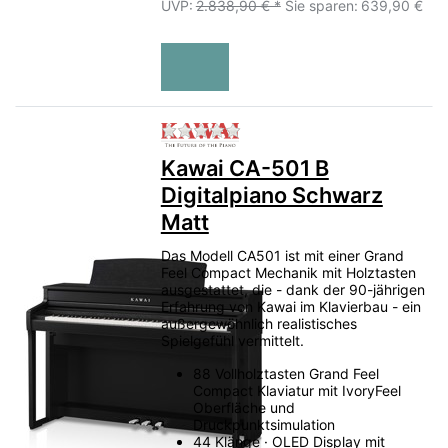
UVP:
2.838,90 € *
Sie sparen:
639,90 €
Zu diesem Produkt liegen no
Kawai CA-501 B
Digitalpiano Schwarz
Matt
Das Modell CA501 ist mit einer Grand
Feel Compact Mechanik mit Holztasten
ausgestattet, die - dank der 90-jährigen
Erfahrung von Kawai im Klavierbau - ein
außergewöhnlich realistisches
Spielgefühl vermittelt.
88 Vollholztasten Grand Feel
Compact Klaviatur mit IvoryFeel
Oberfläche und
Druckpunktsimulation
44 Klänge · OLED Display mit