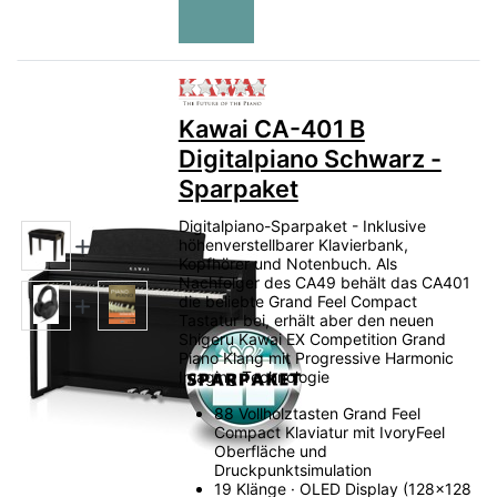
Ausstellung im Rhein-Main-Gebiet
mit
Modellen von
Yamaha, Roland und Casio
. So
erleben Sie direkt, welche Tastatur, welcher
Klangcharakter und welches Konzept am
Zu diesem Produkt liegen no
besten zu Ihnen passt.
Kawai CA-401 B
Digitalpiano Schwarz -
Kawai CA
Kawai CN
Kawai NOVUS
Sparpaket
Hybridpianos
Yamaha Vergleich
Digitalpiano-Sparpaket - Inklusive
Roland Vergleich
höhenverstellbarer Klavierbank,
Kopfhörer und Notenbuch. Als
Nachfolger des CA49 behält das CA401
Holztastatur
die beliebte Grand Feel Compact
Spielgefühl und Mechanik direkt testen.
Tastatur bei, erhält aber den neuen
Shigeru Kawai EX Competition Grand
Piano Klang mit Progressive Harmonic
Klang
Imaging Technologie
Flügelklang und Lautsprecher real erleben.
88 Vollholztasten Grand Feel
Compact Klaviatur mit IvoryFeel
Hybrid
Oberfläche und
Druckpunktsimulation
NOVUS Modelle im Premiumbereich vergleichen.
19 Klänge · OLED Display (128x128