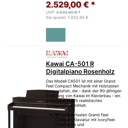
2.529,00 € *
UVP:
3.532,90 € *
Sie sparen:
1.003,90 €
Zu diesem Produkt liegen no
Kawai CA-501 R
Digitalpiano Rosenholz
Das Modell CA501 ist mit einer Grand
Feel Compact Mechanik mit Holztasten
ausgestattet, die - dank der 90-jährigen
Erfahrung von Kawai im Klavierbau - ein
außergewöhnlich realistisches
Spielgefühl vermittelt.
88 Vollholztasten Grand Feel
Compact Klaviatur mit IvoryFeel
Oberfläche und