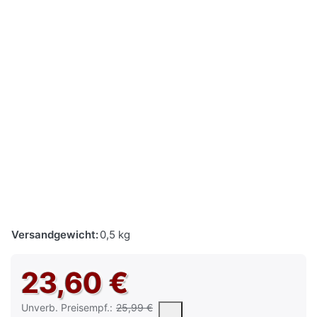
Versandgewicht:
0,5 kg
23,60 €
Die UVP ist der vorgeschlagene oder empfohlene Verkaufspreis e
Unverb. Preisempf.:
25,99 €