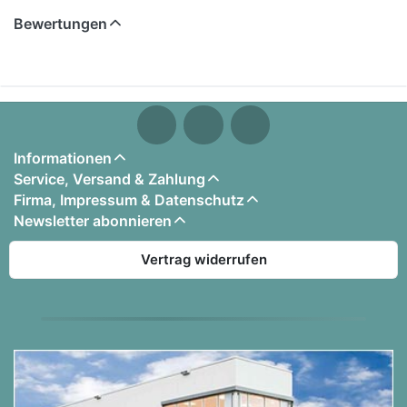
6. Brethren Court
Bewertungen
7. I Don't Think Now's the Time
8. One Day
9. Drink Up Me Hearties
Informationen
Service, Versand & Zahlung
Firma, Impressum & Datenschutz
Newsletter abonnieren
Vertrag widerrufen