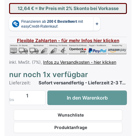
12,64 €
= Ihr Preis mit 2% Skonto bei Vorkasse
Flexible Zahlarten - für mehr Infos hier klicken
inkl. MwSt. (7%),
Infos zu Versandkosten - hier klicken
nur noch 1x verfügbar
Lieferzeit:
Sofort versandfertig - Lieferzeit 2-3 Tage
Hage Top Charts 81 mit CD zu 12,90 €, M
In den Warenkorb
Stk
Wunschliste
Produktanfrage