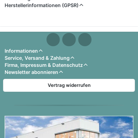
Inhaltsangabe:
Herstellerinformationen (GPSR)
1. Helene Fischer - Herzbeben
2. Alice Merton - No Roots
3. Ed Sheeran - Shape Of You
4. Ed Sheeran - Castle On The Hill
Informationen
5. Clean Bandit Feat. Sean Paul & Anne-Marie -
Service, Versand & Zahlung
Rockabye
Firma, Impressum & Datenschutz
6. Welshly Arms - Legendary
Newsletter abonnieren
Vertrag widerrufen