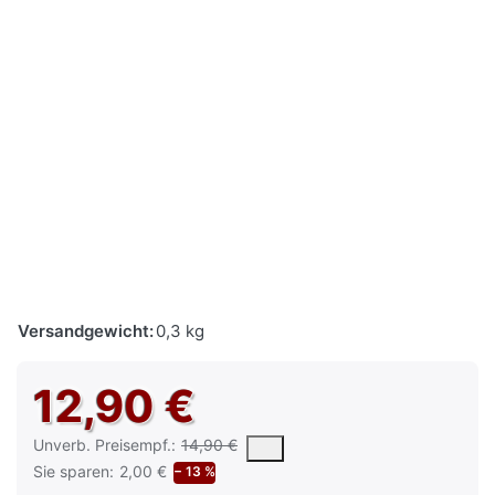
Versandgewicht:
0,3 kg
12,90 €
Die UVP ist der vorgeschlagene oder empfohlene Verkaufspreis e
Unverb. Preisempf.:
14,90 €
Sie sparen:
2,00 €
− 13 %