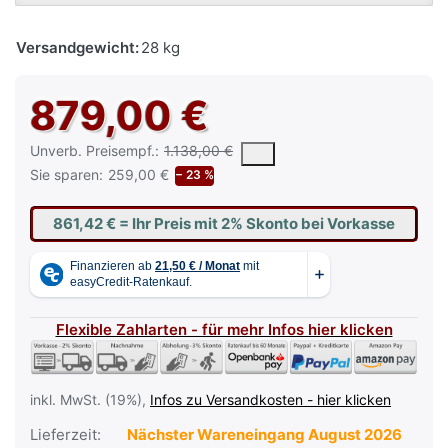
Versandgewicht:
28 kg
879,00 €
Die UVP ist der vorgeschlagene oder empfohlene Verkaufspreis e
Unverb. Preisempf.:
1.138,00 €
Sie sparen:
259,00 €
− 23 %
861,42 €
= Ihr Preis mit 2% Skonto bei Vorkasse
Flexible Zahlarten - für mehr Infos hier klicken
inkl. MwSt. (19%),
Infos zu Versandkosten - hier klicken
Lieferzeit:
Nächster Wareneingang August 2026