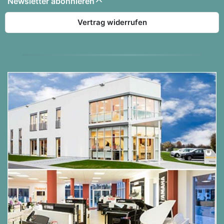
Newsletter abonnieren
Klangvielfalt.
Vertrag widerrufen
Zusätzlich zur USB-MIDI- und Bluetooth-MIDI-
Konnektivität bietet das ES120 jetzt auch eine
Bluetooth-Audio-Konnektivität. Dies ermöglicht
zum Beispiel die kabellose Wiedergabe direkt von
einem Smartphone. Auch als reiner Bluetooth-
Lautsprecher macht das ES120 eine gute Figur.
Das ES120 unterstützt die Kawai-Apps
PianoRemote und PiaBookPlayer. Über die
PianoRemote App lassen sich fast alle Funktionen
und Klangumschaltungen einfach bedienen. Über
den PiaBookPlayer haben Sie vollen Zugriff auf
über 500 LESSON-Songs inklusive Notenmaterial.
Beide Apps sind sowohl für iOS als auch für
Android verfügbar.
Das neue Design des ES120 mit seinem neuen