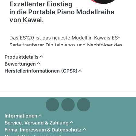
Exzellenter Einstieg
in die Portable Piano Modellreihe
von Kawai.
Das ES120 ist das neueste Modell in Kawais ES-
Serie tragbarer Digitalpianos und Nachfolger des
sehr beliebten ES110.
Produktdetails
Bewertungen
Dieses brandneue Modell 2022 verfügt über eine
Herstellerinformationen (GPSR)
verbesserte Version der Responsive Hammer
Compact Tastatur mit neuer Tastendämpfung für
noch leiseres Spiel. Das ES120 verfügt nun über
die neuesten Samples des Shigeru Kawai EX
Konzertflügels, während der beliebte Kawai EX
Konzertflügel weiterhin an Bord ist. Darüber hinaus
Informationen
bietet das ES120 neue E-Piano-, Streicher- und
Service, Versand & Zahlung
Bass-Sounds aus dem größeren ES520 sowie
Firma, Impressum & Datenschutz
einen echten Upright-Piano-Sound für noch mehr