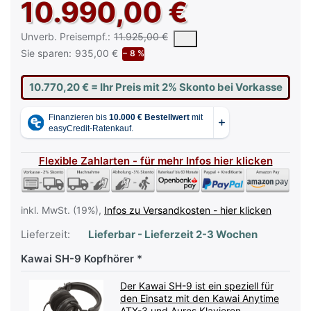
10.990,00 €
Die UVP ist der vorgeschlagene oder empfohlene Verkaufspreis e
Unverb. Preisempf.:
11.925,00 €
Sie sparen:
935,00 €
− 8 %
10.770,20 €
= Ihr Preis mit 2% Skonto bei Vorkasse
Flexible Zahlarten - für mehr Infos hier klicken
inkl. MwSt. (19%),
Infos zu Versandkosten - hier klicken
Lieferzeit:
Lieferbar - Lieferzeit 2-3 Wochen
Kawai SH-9 Kopfhörer
Der Kawai SH-9 ist ein speziell für
den Einsatz mit den Kawai Anytime
ATX-3 und Aures Klavieren