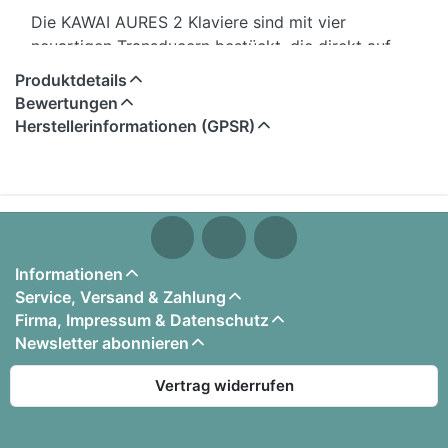
Die KAWAI AURES 2 Klaviere sind mit vier
neuartigen Transducern bestückt, die direkt auf
dem Resonanzboden angebracht sind und diesen
Produktdetails
in Schwingung versetzen. Entwickelt wurde dieses
Bewertungen
Konzept in Zusammenarbeit mit Onkyo, einem der
Herstellerinformationen (GPSR)
führenden japanischen Premium-Audio-Hersteller.
Durch das Soundboard-System wirkt die
Wiedergabe der digitalen Klangerzeugung sehr
natürlich und räumlich. Zudem ermöglicht das
Feature nicht nur das Spiel der digitalen
Klangerzeugung, sondern z. B. auch die
Informationen
Kombination des akustischen Klangs mit einem
Service, Versand & Zahlung
digitalen Klang oder die Wiedergabe von Songs
Firma, Impressum & Datenschutz
via Bluetooth-Audio.
Newsletter abonnieren
Weiterlesen....
Vertrag widerrufen
Die Ausstattung des KAWAI K-200 AURES 2: