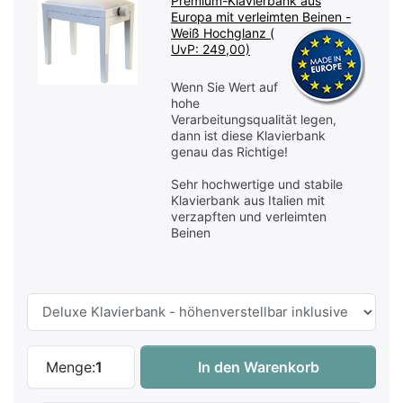
Premium-Klavierbank aus
Europa mit verleimten Beinen -
Weiß Hochglanz (
UvP: 249,00)
Wenn Sie Wert auf
hohe
Verarbeitungsqualität legen,
dann ist diese Klavierbank
genau das Richtige!
Sehr hochwertige und stabile
Klavierbank aus Italien mit
verzapften und verleimten
Beinen
Kawai K-200 AURES 2 WHP Silber Hybrid-K
Menge:
1
In den Warenkorb