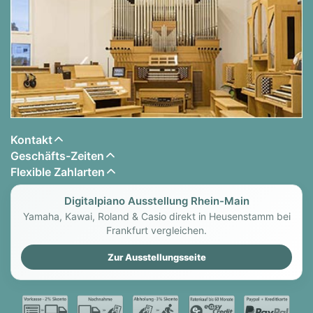
Rippen:
10
Tone Spreader:
ja, unter dem Spieltisch
Maße / Oberfläche
Breite in cm:
149
Höhe in cm:
114
Tiefe in cm:
57
Gewicht in kg:
210
Kontakt
Farben:
Schwarz poliert, Weiß poliert,
Geschäfts-Zeiten
Schwarz poliert mit silber Hardware, Weiß
Flexible Zahlarten
poliert mit silber Hardware
Digitalpiano Ausstellung Rhein-Main
Digital:
Yamaha, Kawai, Roland & Casio direkt in Heusenstamm bei
Frankfurt vergleichen.
Tastatur
Zur Ausstellungsseite
Sensortyp:
Integrated Hammer Sensing
System (IHSS), optisch
Anschlagsdynamikkurven:
Light+, Light,