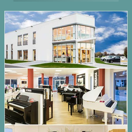
Akustisch:
Tastatur
Mechanik:
Millenium III
Tastenbelag:
Acryl/Phenol Belag
Hammerkern:
Mahagoni
Hammerfilz:
mit Unterfilz
Konstruktion
Resonanzboden Material:
Massive Fichte,
verjüngend
Resonanzboden Fläche:
1,32 m²
Rasten:
4
Tastenklappe:
langsam schließend
Rollen:
Einzelrollen
Pedale:
3
max.klingende Saitenlänge
: 1157 mm