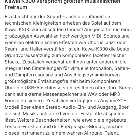
Kawai K300 verspricht größten musikalischen
Lieferbar - Lieferzeit 2-3 Wochen
Freiraum
ab 8.390,00 € *
UVP:
10.550,00 € *
Es ist nicht nur der Sound – auch die raffinierten
*
Preise inkl. MwSt.,
Versandkostenfrei (DE) - andere Länder hier klicken
technischen Kleinigkeiten erheben das Spiel auf dem
Kawai K300 zum absoluten Genuss! Ausgestattet mit einer
großzügigen Auswahl an hochwertigen MIDI-Sounds und
weiteren elektronischen Effekten wie Chorus, Jazz oder
Raum- und Hallenverstärker ist ein Kawai K300 die beste
Grundvoraussetzung zum Komponieren facettenreicher
Stücke. Zusätzlich verschaffen Ihnen unter anderem die
integrierten Einstellungen für virtuelle Intonation, Saiten-
und Dämpferresonanz und Anschlagsdynamikkurven
größtmögliche Entfaltungsfreiheit beim Komponieren.
Über die USB-Anschlüsse steht es Ihnen offen, Ihre Songs
dann auf externe Massenspeicher als WAV oder MP3
Format zu sichern. Zusätzlich verfügt jedes AnytimeX2-
Modell über einen Stereo-Audio-Ein- und Ausgang, über
die sich Musik auch direkt von der Festplatte abspielen
lässt. Weitere Besonderheiten, wie etwa die eingebaute
Lesson-Funktion und der Energiespar-Modus, machen
dieses Instrument zu einem wahren Allround-Talent.