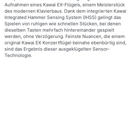
Aufnahmen eines Kawai EX-Flügels, einem Meisterstück
des modernen Klavierbaus. Dank dem integrierten Kawai
Integrated Hammer Sensing System (IHSS) gelingt das
Spielen von ruhigen wie schnellen Stücken, bei denen
dieselben Tasten mehrfach hintereinander gespielt
werden, ohne Verzögerung. Feinste Nuancen, die einem
original Kawai EX Konzertflügel beinahe ebenbürtig sind,
sind das Ergebnis dieser ausgeklügelten Sensor-
Technologie.
Drücken
Sie ENTER
für mehr
Optionen
zu Kawai
K-300
ATX-4 EP
Hybrid-