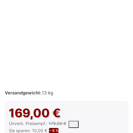
Versandgewicht:
13 kg
169,00 €
Die UVP ist der vorgeschlagene oder empfohlene Verkaufspreis e
Unverb. Preisempf.:
179,00 €
Sie sparen:
10,00 €
− 6 %