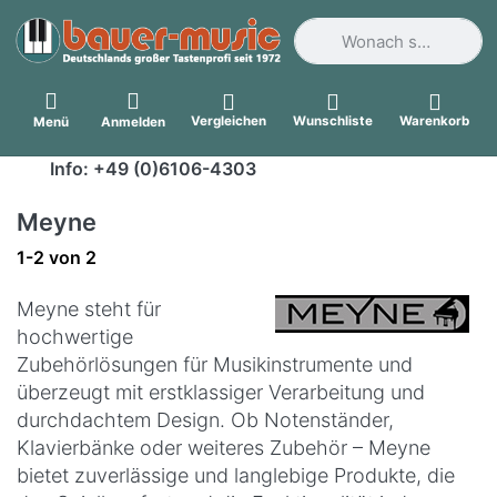
Geben Sie einen Suchbegri
Vergleichen
Wunschliste
Warenkorb
Menü
Anmelden
Info: +49 (0)6106-4303
Meyne
Suchergebnisse:
1-2
von
2
Meyne steht für
hochwertige
Zubehörlösungen für Musikinstrumente und
überzeugt mit erstklassiger Verarbeitung und
durchdachtem Design. Ob Notenständer,
Klavierbänke oder weiteres Zubehör – Meyne
bietet zuverlässige und langlebige Produkte, die