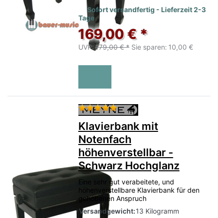
Sofort versandfertig - Lieferzeit 2-3
Tage
169,00 € *
UVP:
179,00 € *
Sie sparen:
10,00 €
Bewertung: 5 von 5 Sternen.
Klavierbank mit
Notenfach
höhenverstellbar -
Schwarz Hochglanz
Eine sehr gut verabeitete, und
höhenverstellbare Klavierbank für den
gehobenen Anspruch
Versandgewicht:
13 Kilogramm