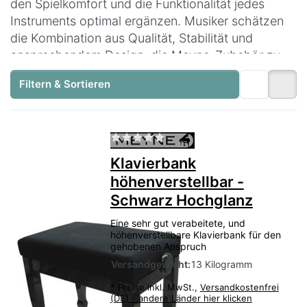
den Spielkomfort und die Funktionalität jedes
Instruments optimal ergänzen. Musiker schätzen
die Kombination aus Qualität, Stabilität und
ansprechendem Design, die Meyne-Zubehör zu
einer idealen Wahl für den professionellen und
Filtern & Sortieren
privaten Gebrauch macht.
Zu diesem Produkt liegen no
Klavierbank
höhenverstellbar -
Schwarz Hochglanz
Eine sehr gut verabeitete, und
höhenverstellbare Klavierbank für den
gehobenen Anspruch
Versandgewicht:
13 Kilogramm
*
Preise inkl. MwSt.,
Versandkostenfrei
(DE) - andere Länder hier klicken