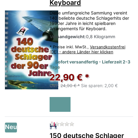
Keyboard
Diese umfangreiche Sammlung vereint
140 beliebte deutsche Schlagerhits der
1990er Jahre in leicht spielbaren
Arrangements für Keyboard.
Versandgewicht:
0,8 Kilogramm
*
Preise inkl. MwSt.,
Versandkostenfrei
(DE) - andere Länder hier klicken
Sofort versandfertig - Lieferzeit 2-3
Tage
22,90 € *
UVP:
24,90 € *
Sie sparen:
2,00 €
Zu diesem Produkt liegen no
Neu
150 deutsche Schlager