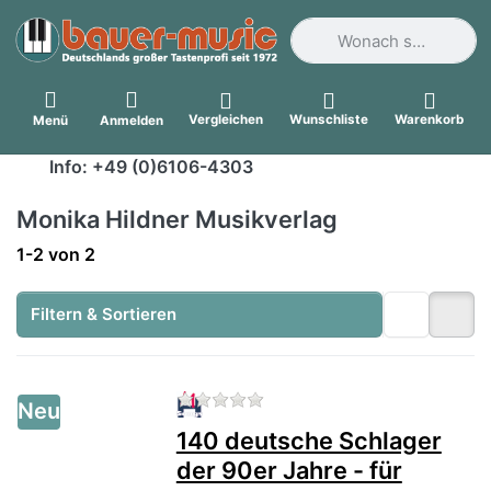
Geben Sie einen Suchbegri
Vergleichen
Wunschliste
Warenkorb
Menü
Anmelden
Info: +49 (0)6106-4303
Monika Hildner Musikverlag
Suchergebnisse:
1-2
von
2
Filtern & Sortieren
Zu diesem Produkt liegen no
Neu
140 deutsche Schlager
der 90er Jahre - für