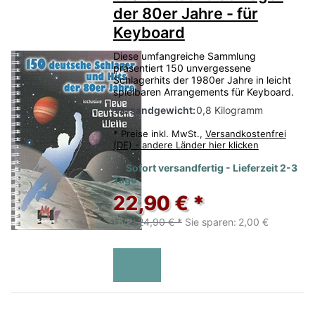
der 80er Jahre - für
Keyboard
Diese umfangreiche Sammlung
präsentiert 150 unvergessene
Schlagerhits der 1980er Jahre in leicht
spielbaren Arrangements für Keyboard.
Versandgewicht:
0,8 Kilogramm
*
Preise inkl. MwSt.,
Versandkostenfrei
(DE) - andere Länder hier klicken
Sofort versandfertig - Lieferzeit 2-3
Tage
22,90 € *
UVP:
24,90 € *
Sie sparen:
2,00 €