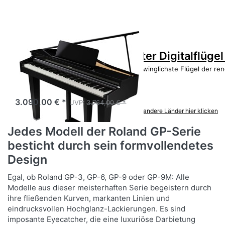
Zu diesem Produkt liegen noch keine Bewertungen 
Roland GP-3 PE Kompakter Digitalflüge
Das GP-3 ist der kompakteste und erschwinglichste Flügel der re
Verfügbarkeit auf Anfrage
3.090,00 € *
UVP:
3.764,00 € *
*
Preise inkl. MwSt.,
Versandkostenfrei (DE) - andere Länder hier klicken
Jedes Modell der Roland GP-Serie
besticht durch sein formvollendetes
Design
Egal, ob Roland GP-3, GP-6, GP-9 oder GP-9M: Alle
Modelle aus dieser meisterhaften Serie begeistern durch
ihre fließenden Kurven, markanten Linien und
eindrucksvollen Hochglanz-Lackierungen. Es sind
imposante Eyecatcher, die eine luxuriöse Darbietung