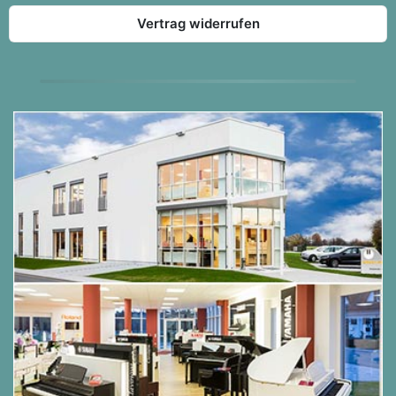
traditioneller Spieltechniken
Vertrag widerrufen
Ein Piano Reality Projection Soundsystem mit
fünf Lautsprechern, eigener Verstärkung,
fortschrittlicher Audioverarbeitung und
hochwertigen Komponenten
Ein intelligentes Blackout-Touchpanel mit
intuitiven Symbolen für eine einfache
Bedienung
Ein wartungsarmes Konzept, das keine
Stimmung benötigt
Die Möglichkeit, über Bluetooth ein
Smartphone oder Tablet zu verbinden, um zu
Lieblingssongs zu spielen und mit MIDI-Musik-
Apps zu interagieren
Die Kontrolle über LX-6-Funktionen, Zugang zu
Lektionen und mehr durch die Roland Piano
App
Ein fortschrittliches Metronom,
Aufnahmefunktion und zwei