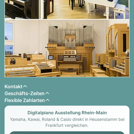
Kopfhöreranschlüsse unterstützen das tägliche
Üben
USB-Anschlüsse ermöglichen die Verbindung
mit Computern und Speichergeräten
Verfügbar in poliertem Ebenholz, schwarzer
Holzkohle und dunklem Rosenholz
Kontakt
Geschäfts-Zeiten
Flexible Zahlarten
Digitalpiano Ausstellung Rhein-Main
Yamaha, Kawai, Roland & Casio direkt in Heusenstamm bei
Ein Statement setzen
Frankfurt vergleichen.
Man kann sein Zuhause mit den vielschichtigen