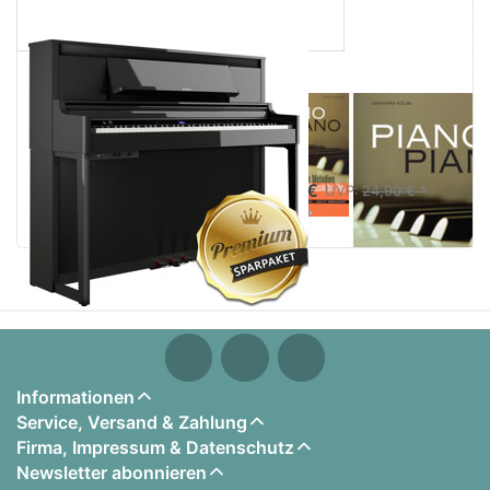
Mit Rolands innovativem Piano-Reality-Ansatz
entwickelt, um das Musikerlebnis zu
verfeinern
Die Piano Reality Modeling-Sound-Engine
liefert einen authentischen Flügelklang und
Alternative 1:
Alternative 2:
eine reaktive Ansprache mit unbegrenzter
Piano Piano
Piano Piano 2
Polyphonie
mittelschwer
Eine Hybrid-Flügeltastatur mit fortschrittlicher
0,00 €
UVP:
24,90 € *
Hammermechanik, Druckpunktsimulation,
0,00 €
UVP:
26,90 € *
sowie hybriden Tasten aus Holz und
Kunststoff mit einer Elfenbein-ähnlichen
Oberfläche
High-Precision-Sensing-Technologie erfasst
die Anschlagdynamik mit außerordentlicher
Detailtreue
Informationen
Eine progressive Dämpfermechanik sowie
Service, Versand & Zahlung
Soft- und Sostenuto-Pedale bieten
Firma, Impressum & Datenschutz
kontinuierliche Erkennung,
Newsletter abonnieren
Dämpfermodellierung und die Unterstützung