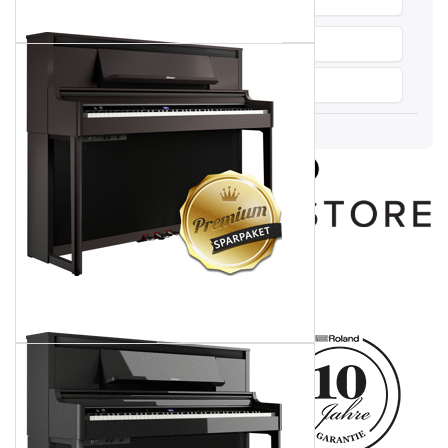
Weitersagen
Vergleichen
Audio & Video
Produktbeschreibung
ROLAND LX-6 CH
Digitalpiano -
Charcoal Black -
Schwarz - Exklusiv-