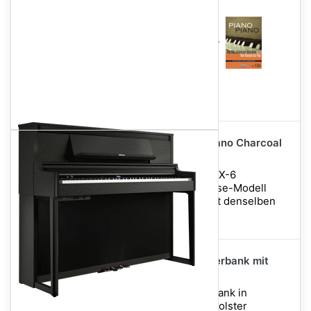
im Bundle enthalten
im Bundle enthalten
3.249,00 €
Im Set für nur
Roland LX-6 CH Digitalpiano Charcoal
Black - Schwarz
Das Upright Digitalpiano LX-6
beeindruckt als Mittelklasse-Modell
innerhalb der LX-Serie mit denselben
herausragenden...
Roland RPB400 BK Klavierbank mit
Notenfach Schwarz Matt
Original ROLAND Klavierbank in
Schwarz mit Kunstleder-Polster