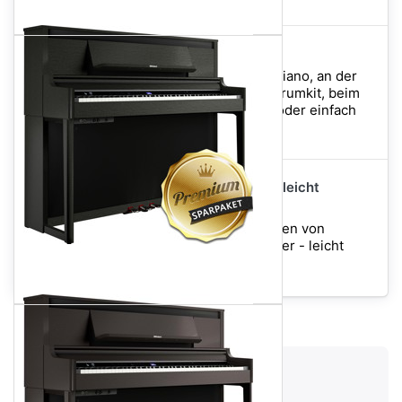
Roland RH-5 Kopfhörer
Ob beim Üben am Digitalpiano, an der
E-Gitarre oder einem E-Drumkit, beim
Abmischen eines Tracks oder einfach
beim Hö...
Piano-Piano - für Klavier leicht
arrangiert + 3 CD's
Die 100 schönsten Melodien von
Klassik bis Pop - Für Klavier - leicht
arrangiert
Versandgewicht:
130 kg
3.249,00 €