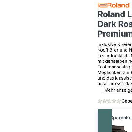
Roland L
Dark Ro
Premium
Inklusive Klavie
Kopfhörer und N
beeindruckt als 
mit denselben h
Tastenanschlagq
Möglichkeit zur
und das klassis
ausdrucksstarke
Mehr anzeig
Gebe
im Sparpake
im Sparpaket