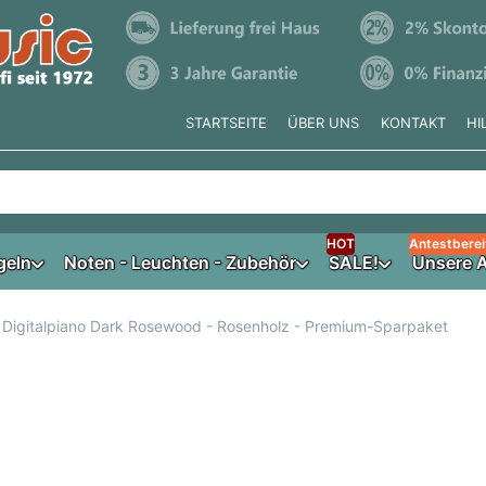
STARTSEITE
ÜBER UNS
KONTAKT
HI
e tippen, erscheinen automatisch erste Ergebnisse. Drücken Si
HOT
Antestberei
geln
Noten - Leuchten - Zubehör
SALE!
Unsere A
 Digitalpiano Dark Rosewood - Rosenholz - Premium-Sparpaket