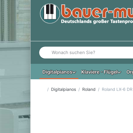
Geben Sie einen Suchbegriff ein. Während Si
Digitalpianos
Klaviere - Flügel
Or
Startseite
Digitalpianos
Roland
Roland LX-6 DR