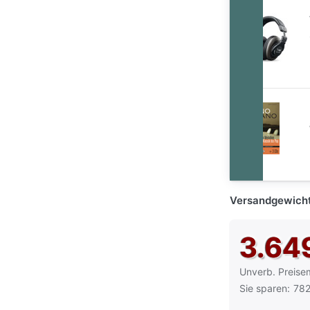
Versandgewicht
3.64
Die UVP ist der
Unverb. Preise
Sie sparen:
782