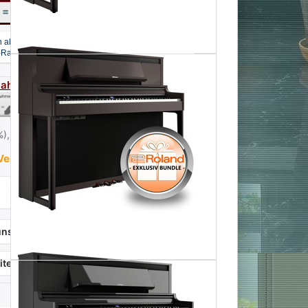
€
= Ihr Preis mit 2% Skonto bei Vorkasse
Zahlarten - für mehr Infos hier klicken
%),
Infos zu Versandkosten - hier klicken
erfügbarkeit auf Anfrage
Roland LX-6 DR Digitalpiano Dark Rosewood - Rosenholz -
In den Warenkorb
nschliste
Produktanfrage
itersagen
Vergleichen