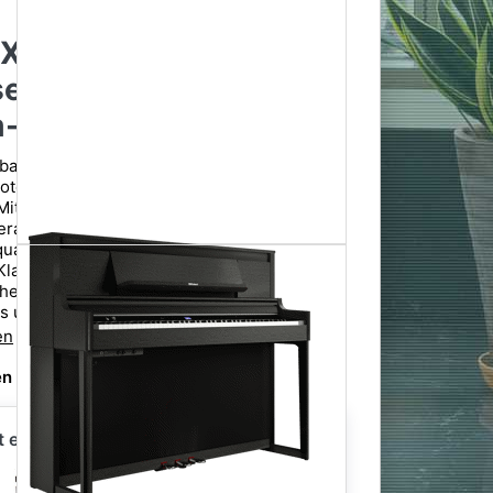
X-6 DR Digitalpiano
sewood - Rosenholz -
-Sparpaket
rbank mit verleimten Beinen, Teufel
otenalbum. Das Upright Digitalpiano LX-6
Mittelklasse-Modell innerhalb der LX-Serie
erausragenden Klängen und der gleichen
ualität wie das Spitzenmodell LX-9. Die
 Klanganpassung, reaktionsschnelle Tastatur
che Upright-Design ermöglichen ein
s und nuancenreiches Spiel.
en
n Sie die erste Bewertung ab
t enthalten
 enthalten