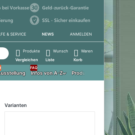
LFE & SERVICE
NEWS
ANMELDEN
e die Eingabetaste, um alle Ergebnisse aufzurufen.
Produkte
Wunsch
Waren
Vergleichen
Liste
Korb
t
FAQ
usstellung
Infos von A-Z
Produktberater
Varianten