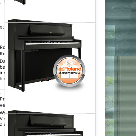
3.649,00 €
et für nur
Roland LX-6 DR Digitalpiano Dark
Rosewood - Rosenholz
Das Upright Digitalpiano LX-6
beeindruckt als Mittelklasse-Modell
innerhalb der LX-Serie mit denselben
herausragenden...
Premium-Klavierbank aus Europa mit
verleimten Beinen - Rosenholz
Wenn Sie Wert auf hohe
Verarbeitungsqualität legen, dann ist
diese Klavierbank genau das Richti...