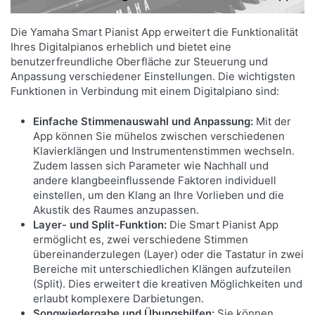
Darüber hinaus steht Ihnen eine große Auswahl an
Die Yamaha Smart Pianist App erweitert die Funktionalität
Begleitungsstilen zur Verfügung, mit denen Sie
Ihres Digitalpianos erheblich und bietet eine
benutzerfreundliche Oberfläche zur Steuerung und
großartig klingende Darbietungen mit
Anpassung verschiedener Einstellungen. Die wichtigsten
authentischer Begleitung genießen können, die Ihr
Funktionen in Verbindung mit einem Digitalpiano sind:
Spiel in einer Vielzahl von Musikgenres bereichern
werden.
Einfache Stimmenauswahl und Anpassung:
Mit der
App können Sie mühelos zwischen verschiedenen
Klavierklängen und Instrumentenstimmen wechseln.
Zudem lassen sich Parameter wie Nachhall und
andere klangbeeinflussende Faktoren individuell
einstellen, um den Klang an Ihre Vorlieben und die
Akustik des Raumes anzupassen.
Layer- und Split-Funktion:
Die Smart Pianist App
ermöglicht es, zwei verschiedene Stimmen
übereinanderzulegen (Layer) oder die Tastatur in zwei
Bereiche mit unterschiedlichen Klängen aufzuteilen
(Split). Dies erweitert die kreativen Möglichkeiten und
erlaubt komplexere Darbietungen.
Songwiedergabe und Übungshilfen:
Sie können