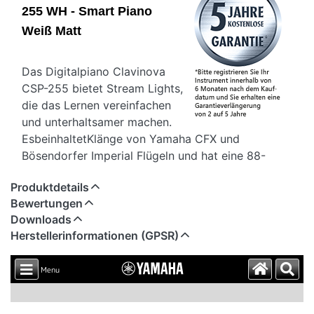
255 WH - Smart Piano
Weiß Matt
Das Digitalpiano Clavinova
CSP-255 bietet Stream Lights,
die das Lernen vereinfachen
und unterhaltsamer machen.
EsbeinhaltetKlänge von Yamaha CFX und
Bösendorfer Imperial Flügeln und hat eine 88-
Tasten GrandTouch-S™ gewichtete Tastatur für
Produktdetails
einauthentischesKlavierspielgefühl. Zudem kann
Bewertungen
man das Instrument intuitiv mit der kostenlosen
Downloads
Yamaha Smart Pianist App steuern.
Herstellerinformationen (GPSR)
Die Hauptmerkmale des Yamaha CSP-255:
Stream Lights
Yamaha CFX und Bösendorfer Imperial Flügel-