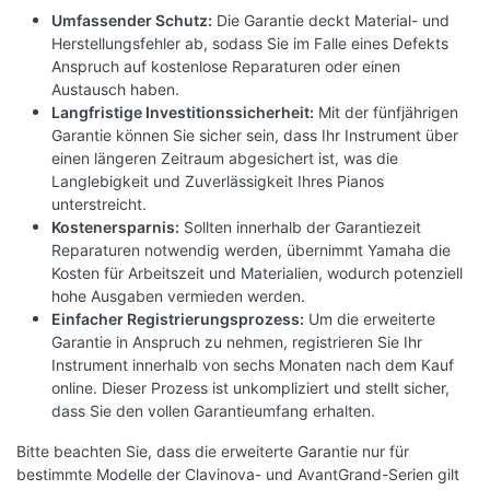
Umfassender Schutz:
Die Garantie deckt Material- und
Herstellungsfehler ab, sodass Sie im Falle eines Defekts
Anspruch auf kostenlose Reparaturen oder einen
Austausch haben.
Langfristige Investitionssicherheit:
Mit der fünfjährigen
Garantie können Sie sicher sein, dass Ihr Instrument über
DIE STREAM LIGHTS ZEIGEN DIE ALS
einen längeren Zeitraum abgesichert ist, was die
NÄCHSTES ZU SPIELENDEN TASTEN AN,
Langlebigkeit und Zuverlässigkeit Ihres Pianos
DAMIT DAS MUSIZIEREN NOCH MEHR
unterstreicht.
Kostenersparnis:
Sollten innerhalb der Garantiezeit
SPASS MACHT
Reparaturen notwendig werden, übernimmt Yamaha die
Kosten für Arbeitszeit und Materialien, wodurch potenziell
Auch wenn Sie keine Noten lesen können, zeigen
hohe Ausgaben vermieden werden.
Ihnen die Stream Lights in Verbindung mit den
Einfacher Registrierungsprozess:
Um die erweiterte
interaktiven Songs in der Smart Pianist App die als
Garantie in Anspruch zu nehmen, registrieren Sie Ihr
nächstes zu spielenden Tasten an, so dass das
Instrument innerhalb von sechs Monaten nach dem Kauf
online. Dieser Prozess ist unkompliziert und stellt sicher,
Üben noch mehr Spaß macht. Sie können die
dass Sie den vollen Garantieumfang erhalten.
Funktion separat nur für die linke oder rechte
Hand einstellen oder das Tempo bei schwierigen
Bitte beachten Sie, dass die erweiterte Garantie nur für
Stellen verlangsamen, um das Üben zu erleichtern.
bestimmte Modelle der Clavinova- und AvantGrand-Serien gilt