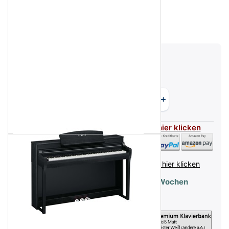
Versandgewicht:
84 kg
2.760,00 €
Flexible Zahlarten - für mehr Infos hier klicken
inkl. MwSt. (19%),
Infos zu Versandkosten - hier klicken
Lieferzeit:
Lieferbar - Lieferzeit 1-2 Wochen
Optional: Klavierbank Weiß Matt