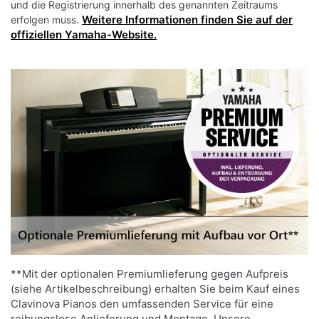
Es gibt sogar eine Führungsfunktion, die den Song
und die Registrierung innerhalb des genannten Zeitraums
Weitere Informationen finden Sie auf der
erfolgen muss.
anhält, bis Sie die richtigen Tasten treffen.
offiziellen Yamaha-Website.
ÜBEN SIE IHRE LIEBLINGSSONGS MIT DER
UMFANGREICHEN AUSWAHL AN
VORINSTALLIERTEN SONGS
Die Clavinova CSP-200 Serie bietet eine große
Auswahl an vorinstallierten Songs, von bekannten
populären und klassischen Liedern bis hin zu
Übungsstücken. Sehen Sie sich die Noten in der
**Mit der optionalen Premiumlieferung gegen Aufpreis
Smart Pianist App an und nutzen Sie die Stream
(siehe Artikelbeschreibung) erhalten Sie beim Kauf eines
Lights, um Ihre Übungseinheiten perfekt zu
Clavinova Pianos den umfassenden Service für eine
steuern. Außerdem können Sie über die App
reibungslose Anlieferung und Montage. Unsere