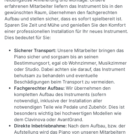
jederzeit neue Songs zu Ihrer Sammlung
erfahrenen Mitarbeiter liefern das Instrument bis in den
hinzufügen.
gewünschten Raum, übernehmen den fachgerechten
Aufbau und stellen sicher, dass es sofort spielbereit ist.
Sparen Sie Zeit und Mühe und genießen Sie den Komfort
einer professionellen Installation für Ihr neues Instrument.
Dies bedeutet für Sie:
Sicherer Transport:
Unsere Mitarbeiter bringen das
Piano sicher und sorgsam bis an seinen
Bestimmungsort, egal ob Wohnzimmer, Musikzimmer
MIT AUDIO TO SCORE KÖNNEN SIE DIE
oder Studio. Dabei achten sie darauf, das Instrument
GEWÜNSCHTEN SONGS SOFORT
behutsam zu behandeln und eventuelle
AUSPROBIEREN.
Beschädigungen beim Transport zu vermeiden.
Fachgerechter Aufbau:
Wir übernehmen den
kompletten Aufbau des Instruments (sofern
Wenn Sie einen Song spielen möchten, aber nicht
notwendig), inklusive der Installation aller
wissen, wo Sie anfangen oder was Sie tun sollen,
notwendigen Teile wie Pedale und Zubehör. Dies ist
verwenden Sie einfach die Audio to Score-
besonders wichtig bei hochwertigen Modellen wie
Funktion der Smart Pianist App von Yamaha. Die
dem Clavinova oder AvantGrand.
App analysiert MP3s und andere Audioformate
Direkte Inbetriebnahme:
Nach dem Aufbau, bzw. der
und erstellt eine Partitur mit über 50
Aufstellung wird das Piano von unseren Mitarbeitern