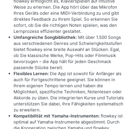
flowkey ermöglicht es, Klavierspielen auf intuitive
Weise zu erlernen. Die App hört über das Mikrofon
Ihres Geräts oder eine MIDI-Verbindung zu und gibt
direktes Feedback zu Ihrem Spiel. So erkennen Sie
sofort, ob Sie die richtigen Noten spielen, was den
Lernprozess effizienter gestaltet.
Umfangreiche Songbibliothek:
Mit über 1.500 Songs
aus verschiedenen Genres und Schwierigkeitsstufen
bietet flowkey eine breite Auswahl an Stücken. Egal,
ob Sie klassische Werke, Pop-Hits oder Filmmusik
bevorzugen – die App hält für jeden Geschmack
passende Stücke bereit.
Flexibles Lernen:
Die App ist sowohl für Anfänger als
auch für Fortgeschrittene geeignet. Sie können in
Ihrem eigenen Tempo lernen und haben die
Möglichkeit, spezifische Techniken, Notenlesen oder
Akkorde zu üben. Die integrierten Kurse und Tutorials
unterstützen Sie dabei, Ihre Fähigkeiten systematisch
zu erweitern.
Kompatibilität mit Yamaha-Instrumenten:
flowkey ist
optimal auf Yamaha-Instrumente abgestimmt. Durch
die Kooperation zwischen Yamaha und flowkey