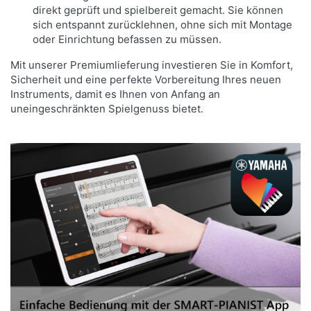
direkt geprüft und spielbereit gemacht. Sie können
verschiedenen akkordbasierten Begleitungen, die
sich entspannt zurücklehnen, ohne sich mit Montage
Ihrem Spielniveau entsprechen. Alles, was Sie tun
oder Einrichtung befassen zu müssen.
müssen, ist, den Lichterketten zu folgen.
Mit unserer Premiumlieferung investieren Sie in Komfort,
Sicherheit und eine perfekte Vorbereitung Ihres neuen
Instruments, damit es Ihnen von Anfang an
uneingeschränkten Spielgenuss bietet.
BRINGEN SIE ABWECHSLUNG IN IHRE
PERFORMANCE MIT SOUNDS UND
BEGLEITSTILEN.
Die Clavinova CSP-200 Serie bietet eine
unübertroffene musikalische Ausdruckskraft mit
einer riesigen Bandbreite an Klangfarben, was
nicht im Widerspruch zu ihrem schlichten und
eleganten Erscheinungsbild steht.