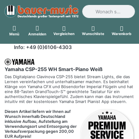
Geben Sie einen Suchbegri
Vergleichen
Wunschliste
Warenkorb
Menü
Anmelden
Info: +49 (0)6106-4303
Yamaha CSP-255 WH Smart-Piano Weiß
Das Digitalpiano Clavinova CSP-255 bietet Stream Lights, die das
Lernen vereinfachen und unterhaltsamer machen. Es beinhaltet
Klänge von Yamaha CFX und Bösendorfer Imperial Flügeln und hat
eine 88-Tasten GrandTouch-S™ gewichtete Tastatur für ein
authentisches Klavierspielgefühl. Zudem kann man das Instrument
intuitiv mit der kostenlosen Yamaha Smart Pianist App steuern.
Diesen Artikel liefern wir Ihnen auf
Wunsch innerhalb Deutschland
inklusive Aufbau, Aufstellung am
Verwendungsort und Entsorgung der
Verkaufsverpackung gegen 200,00
EUR Aufpreis!