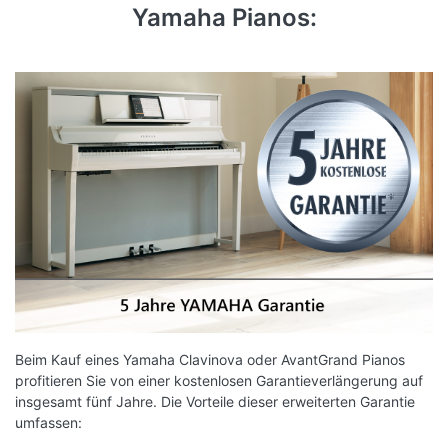
Maße (B/H/T): 1412mm / 1041mm / 465mm
Yamaha Pianos:
Gewicht: 58 kg
MIT DER YAMAHA SMART PIANIST APP
KÖNNEN SIE IHR INSTRUMENT MÜHELOS
ÜBER IHR SMARTPHONE ODER TABLET
STEUERN.
Diese benutzerfreundliche Anwendung ermöglicht
es Ihnen, aus einer Reihe von Instrumententönen
auszuwählen und zwischen verschiedenen
akustischen Szenarien, wie beispielsweise einem
Konzertsaal oder einer Kathedrale, zu wechseln.
Beim Kauf eines Yamaha Clavinova oder AvantGrand Pianos
*Die App ist im App Store und bei Google Play
profitieren Sie von einer kostenlosen Garantieverlängerung auf
erhältlich.
insgesamt fünf Jahre. Die Vorteile dieser erweiterten Garantie
umfassen: