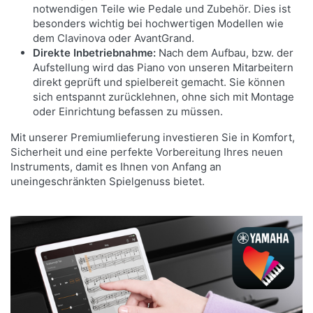
notwendigen Teile wie Pedale und Zubehör. Dies ist
besonders wichtig bei hochwertigen Modellen wie
dem Clavinova oder AvantGrand.
Direkte Inbetriebnahme:
Nach dem Aufbau, bzw. der
MÖCHTEN SIE EINEN IHRER
Aufstellung wird das Piano von unseren Mitarbeitern
LIEBLINGSSONGS AUF DEM PIANO
direkt geprüft und spielbereit gemacht. Sie können
AUSPROBIEREN, WISSEN ABER NICHT, WO
sich entspannt zurücklehnen, ohne sich mit Montage
oder Einrichtung befassen zu müssen.
SIE ANFANGEN SOLLEN?
Mit unserer Premiumlieferung investieren Sie in Komfort,
Mit der "Audio to Score"-Option der Yamaha
Sicherheit und eine perfekte Vorbereitung Ihres neuen
Smart Pianist App wird dies zum Kinderspiel. Die
Instruments, damit es Ihnen von Anfang an
App analysiert MP3s und andere Audioformate,
uneingeschränkten Spielgenuss bietet.
um eine passende Notenschrift zu erstellen,
komplettiert mit über 50 akkordbasierten
Begleitungen, die Ihrem Spiellevel entsprechen. Sie
brauchen nur den Lichtsignalen zu folgen.