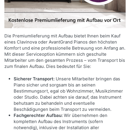
ÜBEN SIE IHRE LIEBLINGSSONGS MIT DER
UMFANGREICHEN AUSWAHL AN
Die Premiumlieferung mit Aufbau bietet Ihnen beim Kauf
VORINSTALLIERTEN MELODIEN.
eines Clavinova oder AvantGrand Pianos den höchsten
Komfort und eine professionelle Betreuung von Anfang an.
Das Clavinova CSP-295 bietet eine breite Palette
Mit dieser Serviceoption kümmern sich geschulte
an Musikstücken, von bekannten Pop-Hits bis zu
Mitarbeiter um den gesamten Prozess – vom Transport bis
zum finalen Aufbau. Dies bedeutet für Sie:
klassischen Kompositionen und Übungsliedern.
Nutzen Sie die Smart Pianist App, um die Noten
Sicherer Transport:
Unsere Mitarbeiter bringen das
anzusehen und die Stream Lights für ein
Piano sicher und sorgsam bis an seinen
effizientes Üben einzusetzen. Fügen Sie bei Bedarf
Bestimmungsort, egal ob Wohnzimmer, Musikzimmer
über die App weitere Songs zu Ihrer Sammlung
oder Studio. Dabei achten sie darauf, das Instrument
hinzu.
behutsam zu behandeln und eventuelle
Beschädigungen beim Transport zu vermeiden.
Fachgerechter Aufbau:
Wir übernehmen den
kompletten Aufbau des Instruments (sofern
notwendig), inklusive der Installation aller