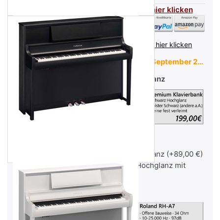
Flexible Zahlarten - für mehr Infos hier klicken
inkl. MwSt. (19%),
Infos zu Versandkosten - hier klicken
Lieferzeit:
Nächster Wareneingang September 2026
Optional: Klavierbank Schwarz Hochglanz
Ohne
Deluxe Klavierbank Schwarz Hochglanz (+89,00 €)
Premium-Klavierbank Schwarz Hochglanz mit
verleimten Beinen (+199,00 €)
Optional: Kopfhörer