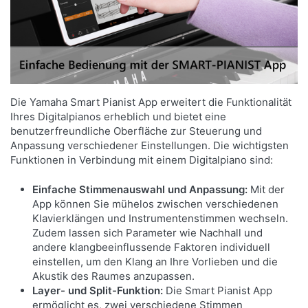
VERBESSERN SIE IHRE PERFORMANCE
DURCH EINE BREITE PALETTE AN KLÄNGEN
UND BEGLEITRHYTHMEN.
Die Yamaha Smart Pianist App erweitert die Funktionalität
Das Clavinova CSP-295 besticht nicht nur durch
Ihres Digitalpianos erheblich und bietet eine
sein unaufdringliches und elegantes Äußeres,
benutzerfreundliche Oberfläche zur Steuerung und
Anpassung verschiedener Einstellungen. Die wichtigsten
sondern auch durch seine reiche Auswahl an
Funktionen in Verbindung mit einem Digitalpiano sind:
musikalischen Farben und Klangschattierungen.
Darüber hinaus steht Ihnen eine umfangreiche
Einfache Stimmenauswahl und Anpassung:
Mit der
App können Sie mühelos zwischen verschiedenen
Auswahl an Begleitrhythmen zur Verfügung, die
Klavierklängen und Instrumentenstimmen wechseln.
Ihre musikalischen Darbietungen mit authentischen
Zudem lassen sich Parameter wie Nachhall und
Klängen ergänzen und in verschiedenen Genres
andere klangbeeinflussende Faktoren individuell
hervorheben.
einstellen, um den Klang an Ihre Vorlieben und die
Akustik des Raumes anzupassen.
Layer- und Split-Funktion:
Die Smart Pianist App
ermöglicht es, zwei verschiedene Stimmen