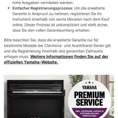
hohe Ausgaben vermieden werden.
NÄCHSTES SPIELEN SOLLTEN, WODURCH
Einfacher Registrierungsprozess:
Um die erweiterte
DAS MUSIZIEREN NOCH MEHR VERGNÜGEN
Garantie in Anspruch zu nehmen, registrieren Sie Ihr
Instrument innerhalb von sechs Monaten nach dem Kauf
BEREITET.
online. Dieser Prozess ist unkompliziert und stellt sicher,
dass Sie den vollen Garantieumfang erhalten.
Auch wenn Sie nicht notenkundig sind,
unterstützen Sie die Stream Lights in Kombination
Bitte beachten Sie, dass die erweiterte Garantie nur für
bestimmte Modelle der Clavinova- und AvantGrand-Serien gilt
mit den interaktiven Stücken der Smart Pianist
und die Registrierung innerhalb des genannten Zeitraums
App dabei, die passenden Tasten zu erkennen.
Weitere Informationen finden Sie auf der
erfolgen muss.
Dies gestaltet Ihr Üben noch abwechslungsreicher.
offiziellen Yamaha-Website.
Sie haben zudem die Möglichkeit, die Anzeige
ausschließlich für die linke oder rechte Hand zu
nutzen oder das Tempo in kniffligen Abschnitten
zu drosseln, was den Lernprozess erleichtert. Eine
spezielle Leitfunktion setzt das Stück aus, bis Sie
die richtigen Tasten betätigen.