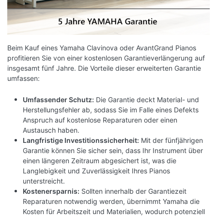
Durch Ihr Smart Device ermöglicht Ihnen diese
App einen umfassenden und präzisen Zugriff auf
das Instrument. Wählen Sie ganz einfach aus
verschiedenen Instrumenten und wechseln Sie
Beim Kauf eines Yamaha Clavinova oder AvantGrand Pianos
zwischen den akustischen Eigenschaften
profitieren Sie von einer kostenlosen Garantieverlängerung auf
insgesamt fünf Jahre. Die Vorteile dieser erweiterten Garantie
verschiedener virtueller Orte, wie einem
umfassen:
Konzertsaal oder einer Kathedrale.
Umfassender Schutz:
Die Garantie deckt Material- und
*Die App ist im App Store und bei Google Play
Herstellungsfehler ab, sodass Sie im Falle eines Defekts
erhältlich.
Anspruch auf kostenlose Reparaturen oder einen
Austausch haben.
Langfristige Investitionssicherheit:
Mit der fünfjährigen
Garantie können Sie sicher sein, dass Ihr Instrument über
einen längeren Zeitraum abgesichert ist, was die
Langlebigkeit und Zuverlässigkeit Ihres Pianos
unterstreicht.
Kostenersparnis:
Sollten innerhalb der Garantiezeit
MIT DEN STREAM LIGHTS SEHEN SIE
Reparaturen notwendig werden, übernimmt Yamaha die
Kosten für Arbeitszeit und Materialien, wodurch potenziell
SOFORT, WELCHE TASTEN SIE ALS