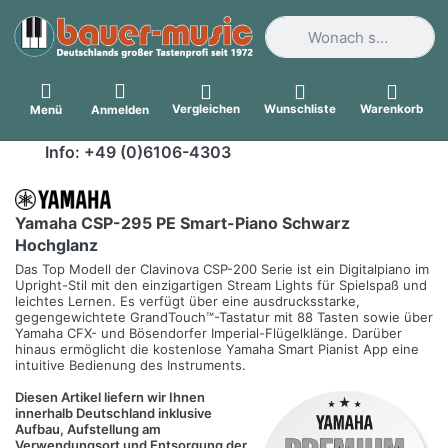
Geben Sie einen Suchbegri
Vergleichen
Wunschliste
Warenkorb
Menü
Anmelden
Info: +49 (0)6106-4303
Yamaha CSP-295 PE Smart-Piano Schwarz
Hochglanz
Das Top Modell der Clavinova CSP-200 Serie ist ein Digitalpiano im
Upright-Stil mit den einzigartigen Stream Lights für Spielspaß und
leichtes Lernen. Es verfügt über eine ausdrucksstarke,
gegengewichtete GrandTouch™-Tastatur mit 88 Tasten sowie über
Yamaha CFX- und Bösendorfer Imperial-Flügelklänge. Darüber
hinaus ermöglicht die kostenlose Yamaha Smart Pianist App eine
intuitive Bedienung des Instruments.
Diesen Artikel liefern wir Ihnen
innerhalb Deutschland inklusive
Aufbau, Aufstellung am
Verwendungsort und Entsorgung der