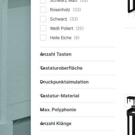
Schwarz Matt
Rosenholz
Schwarz
Weiß Poliert
Helle Eiche
Weiß Birke (White Birch)
Anzahl Tasten
Anzahl Tasten
Harmonious Mustard
Tastaturoberfläche
Rot
Tastaturoberfläche
Sheer White
Druckpunktsimulation
Druckpunktsimulation
Smoked Oak
Tastatur-Material
Celadon Green
Tastatur-Material
Esche Weiß
Max. Polyphonie
Max. Polyphonie
Pure Oak
Anzahl Klänge
Walnut
Anzahl Klänge