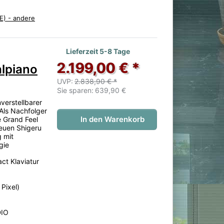
E) - andere
 noch keine Bewertungen vor.
Lieferzeit 5-8 Tage
2.199,00 € *
lpiano
UVP:
2.838,90 € *
Sie sparen:
639,90 €
verstellbarer
Als Nachfolger
In den Warenkorb
 Grand Feel
neuen Shigeru
 mit
gie
ct Klaviatur
Pixel)
DIO