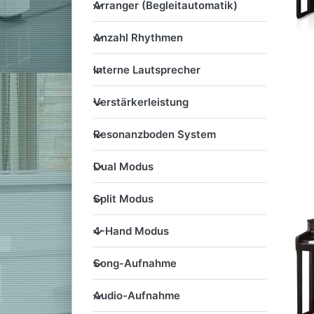
Arranger (Begleitautomatik
Arranger (Begleitautomatik)
Anzahl Rhythmen
Anzahl Rhythmen
Interne Lautsprecher
Interne Lautsprecher
Verstärkerleistung
Verstärkerleistung
Resonanzboden System
Resonanzboden System
Dual Modus
Dual Modus
Split Modus
Split Modus
4-Hand Modus
4-Hand Modus
Song-Aufnahme
Song-Aufnahme
Audio-Aufnahme
Audio-Aufnahme