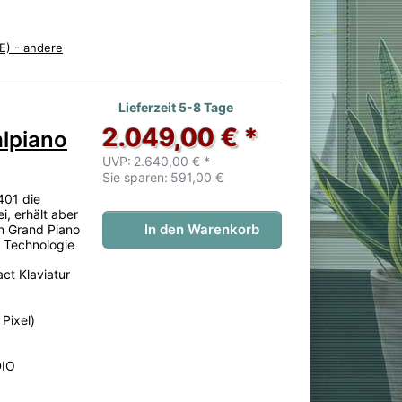
E) - andere
 noch keine Bewertungen vor.
Lieferzeit 5-8 Tage
2.049,00 € *
lpiano
UVP:
2.640,00 € *
Sie sparen:
591,00 €
401 die
i, erhält aber
In den Warenkorb
n Grand Piano
 Technologie
ct Klaviatur
Pixel)
DIO