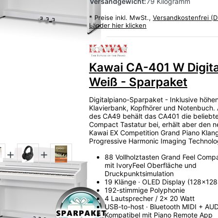
Versandgewicht:
79 Kilogramm
*
Preise inkl. MwSt.,
Versandkostenfrei (D
Länder hier klicken
Zu diesem Produkt liegen
Kawai CA-401 W Digita
Weiß - Sparpaket
Digitalpiano-Sparpaket - Inklusive höhen
Klavierbank, Kopfhörer und Notenbuch. 
des CA49 behält das CA401 die beliebte
Compact Tastatur bei, erhält aber den 
Kawai EX Competition Grand Piano Klang
Progressive Harmonic Imaging Technolo
88 Vollholztasten Grand Feel Compa
mit IvoryFeel Oberfläche und
Druckpunktsimulation
19 Klänge · OLED Display (128x128 
192-stimmige Polyphonie
4 Lautsprecher / 2x 20 Watt
USB-to-host · Bluetooth MIDI + AU
Kompatibel mit Piano Remote App