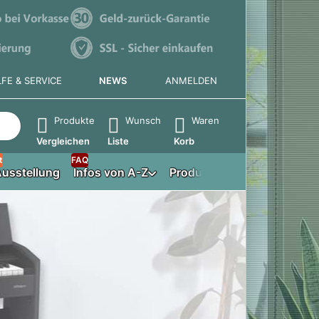
LFE & SERVICE
NEWS
ANMELDEN
e die Eingabetaste, um alle Ergebnisse aufzurufen.
Produkte
Wunsch
Waren
Vergleichen
Liste
Korb
t
FAQ
usstellung
Infos von A-Z
Produktberater