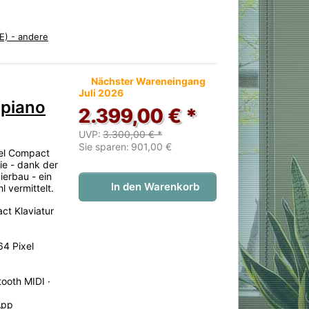
E) - andere
 noch keine Bewertungen vor.
Nächster Wareneingang
Juli 2026
lpiano
2.399,00 € *
UVP:
3.300,00 € *
Sie sparen:
901,00 €
eel Compact
ie - dank der
ierbau - ein
In den Warenkorb
l vermittelt.
ct Klaviatur
64 Pixel
ooth MIDI ·
App