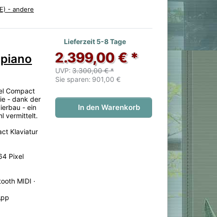
E) - andere
 noch keine Bewertungen vor.
Lieferzeit 5-8 Tage
2.399,00 € *
lpiano
UVP:
3.300,00 € *
Sie sparen:
901,00 €
eel Compact
ie - dank der
In den Warenkorb
ierbau - ein
l vermittelt.
ct Klaviatur
64 Pixel
ooth MIDI ·
App