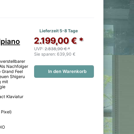
 noch keine Bewertungen vor.
Lieferzeit 5-8 Tage
2.199,00 € *
lpiano
UVP:
2.838,90 € *
Sie sparen:
639,90 €
verstellbarer
Als Nachfolger
In den Warenkorb
 Grand Feel
neuen Shigeru
 mit
gie
ct Klaviatur
Pixel)
DIO