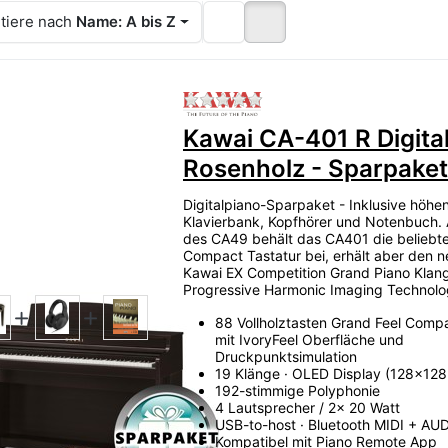
tiere nach
Name: A bis Z
Zu diesem Produkt liegen
Kawai CA-401 R Digita
Rosenholz - Sparpaket
Digitalpiano-Sparpaket - Inklusive höhen
Klavierbank, Kopfhörer und Notenbuch. 
des CA49 behält das CA401 die beliebte
Compact Tastatur bei, erhält aber den 
Kawai EX Competition Grand Piano Klang
Progressive Harmonic Imaging Technolo
88 Vollholztasten Grand Feel Compa
mit IvoryFeel Oberfläche und
Druckpunktsimulation
19 Klänge · OLED Display (128x128 
192-stimmige Polyphonie
4 Lautsprecher / 2x 20 Watt
USB-to-host · Bluetooth MIDI + AU
Kompatibel mit Piano Remote App