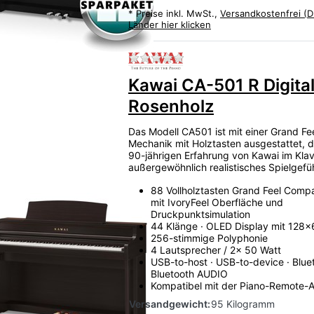
)
*
Preise inkl. MwSt.,
Versandkostenfrei (D
Länder hier klicken
Zu diesem Produkt liegen
Kawai CA-501 R Digita
Rosenholz
Das Modell CA501 ist mit einer Grand F
Mechanik mit Holztasten ausgestattet, d
90-jährigen Erfahrung von Kawai im Klav
außergewöhnlich realistisches Spielgefüh
88 Vollholztasten Grand Feel Compa
mit IvoryFeel Oberfläche und
Druckpunktsimulation
44 Klänge · OLED Display mit 128x
256-stimmige Polyphonie
4 Lautsprecher / 2x 50 Watt
USB-to-host · USB-to-device · Bluet
Bluetooth AUDIO
Kompatibel mit der Piano-Remote-
Versandgewicht:
95 Kilogramm