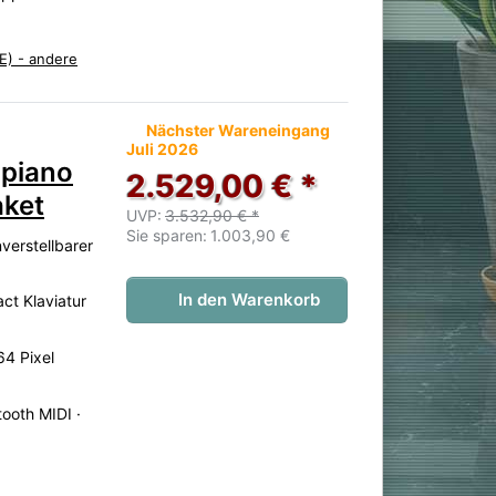
E) - andere
 noch keine Bewertungen vor.
Nächster Wareneingang
Juli 2026
lpiano
2.529,00 € *
aket
UVP:
3.532,90 € *
Sie sparen:
1.003,90 €
verstellbarer
In den Warenkorb
ct Klaviatur
64 Pixel
ooth MIDI ·