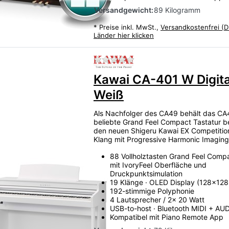
Versandgewicht:
89 Kilogramm
*
Preise inkl. MwSt.,
Versandkostenfrei (D
Länder hier klicken
Zu diesem Produkt liegen
Kawai CA-401 W Digita
Weiß
Als Nachfolger des CA49 behält das CA
beliebte Grand Feel Compact Tastatur be
den neuen Shigeru Kawai EX Competitio
Klang mit Progressive Harmonic Imaging
88 Vollholztasten Grand Feel Compa
mit IvoryFeel Oberfläche und
Druckpunktsimulation
19 Klänge · OLED Display (128x128 
192-stimmige Polyphonie
4 Lautsprecher / 2x 20 Watt
USB-to-host · Bluetooth MIDI + AU
Kompatibel mit Piano Remote App