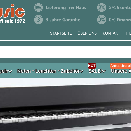
STARTSEITE
ÜBER UNS
KONTAKT
HI
e tippen, erscheinen automatisch erste Ergebnisse. Drücken Si
HOT
Antestberei
geln
Noten - Leuchten - Zubehör
SALE!
Unsere A