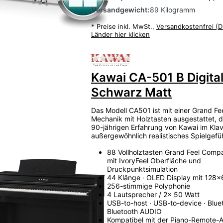
Versandgewicht:
89 Kilogramm
*
Preise inkl. MwSt.,
Versandkostenfrei (D
Länder hier klicken
Zu diesem Produkt liegen
Kawai CA-501 B Digita
Schwarz Matt
Das Modell CA501 ist mit einer Grand F
Mechanik mit Holztasten ausgestattet, d
90-jährigen Erfahrung von Kawai im Klav
außergewöhnlich realistisches Spielgefüh
88 Vollholztasten Grand Feel Compa
mit IvoryFeel Oberfläche und
Druckpunktsimulation
44 Klänge · OLED Display mit 128x
256-stimmige Polyphonie
4 Lautsprecher / 2x 50 Watt
USB-to-host · USB-to-device · Bluet
Bluetooth AUDIO
Kompatibel mit der Piano-Remote-