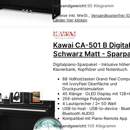
Versandgewicht:
95 Kilogramm
*
Preise inkl. MwSt.,
Versandkostenfrei (D
Länder hier klicken
Zu diesem Produkt liegen
Kawai CA-501 B Digita
Schwarz Matt - Sparp
Digitalpiano-Sparpaket - Inklusive höhen
Klavierbank, Kopfhörer und Notenbuch.
88 Vollholztasten Grand Feel Compa
mit IvoryFeel Oberfläche und
Druckpunktsimulation
45 Klänge · OLED Display mit 128x
256-stimmige Polyphonie
4 Lautsprecher / 2x 50 Watt
USB-to-host · USB-to-device · Bluet
Bluetooth AUDIO
Kompatibel mit Piano-Remote App
Versandgewicht:
105 Kilogramm