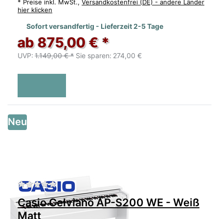
*
Preise inkl. MwSt.,
Versandkostenfrei (DE) - andere Länder
hier klicken
Sofort versandfertig - Lieferzeit 2-5 Tage
ab 875,00 € *
UVP:
1.149,00 € *
Sie sparen:
274,00 €
Neu
Zu diesem Produkt liegen noch keine Bewertu
Casio Celviano AP-S200 WE - Weiß
Matt