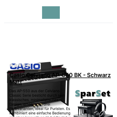
Zu diesem Produkt liegen noch keine Bewertu
Casio Celviano AP-550 BK - Schwarz
Matt
Das AP-550 aus der Celviano
Classic Serie besticht durch sein
klassisches, minimalistisches
Design, erhältlich in drei
Farbvarianten, ideal für Puristen. Es
kombiniert eine einfache Bedienung