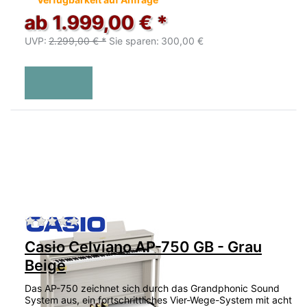
ab 1.999,00 € *
UVP:
2.299,00 € *
Sie sparen:
300,00 €
Zu diesem Produkt liegen noch keine Bewertu
Casio Celviano AP-750 GB - Grau
Beige
Das AP-750 zeichnet sich durch das Grandphonic Sound
System aus, ein fortschrittliches Vier-Wege-System mit acht