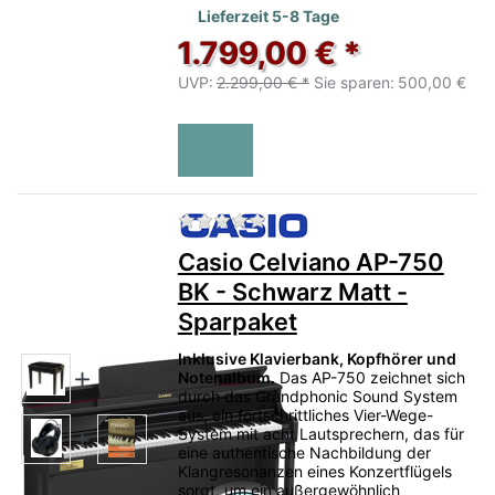
Lieferzeit 5-8 Tage
1.799,00 € *
UVP:
2.299,00 € *
Sie sparen:
500,00 €
Zu diesem Produkt liegen no
Casio Celviano AP-750
BK - Schwarz Matt -
Sparpaket
Inklusive Klavierbank, Kopfhörer und
Notenalbum.
Das AP-750 zeichnet sich
durch das Grandphonic Sound System
aus, ein fortschrittliches Vier-Wege-
System mit acht Lautsprechern, das für
eine authentische Nachbildung der
Klangresonanzen eines Konzertflügels
sorgt, um ein außergewöhnlich