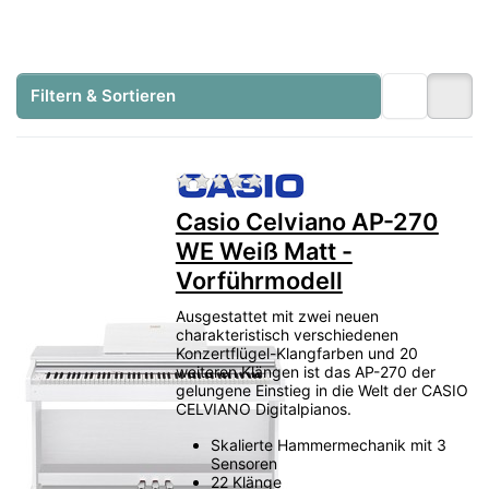
In unserer Digitalpiano-Ausstellung in
Heusenstamm bei Frankfurt
können Sie
ausgewählte Modelle von
Yamaha, Kawai,
Filtern & Sortieren
Roland und Casio
direkt anspielen und
miteinander vergleichen.
Zu diesem Produkt liegen no
Yamaha Clavinova
Kawai CA
Kawai NOVUS
Roland LX / HP
Casio Grand Hybrid
Casio Celviano AP-270
WE Weiß Matt -
Zur Digitalpiano Ausstellung
Vorführmodell
Ausgestattet mit zwei neuen
Beratung anfragen
charakteristisch verschiedenen
Konzertflügel-Klangfarben und 20
weiteren Klängen ist das AP-270 der
gelungene Einstieg in die Welt der CASIO
CELVIANO Digitalpianos.
Direktvergleich
Marken und Modelle unmittelbar nebeneinander
Skalierte Hammermechanik mit 3
testen.
Sensoren
22 Klänge