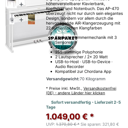
höhenverstellbarer Klavierbank,
Kopfhörer und Notenbuch. Das AP-470
überzeugt nicht nur durch sein elegantes
Design, sondern vor allem durch die
hervorragende AiR-Klangerzeugung mit
22 authentischen Klangfarben
Skalierte Hammermechanik mit 3
Sensoren
22 Klänge
255-stimmige Polyphonie
2 Lautsprecher / 2x 20 Watt
USB-to-Host · USB-to-Device ·
Audio Recorder
Kompatibel zur Chordana App
Versandgewicht:
70 Kilogramm
*
Preise inkl. MwSt.,
Versandkostenfrei
(DE) - andere Länder hier klicken
Sofort versandfertig - Lieferzeit 2-5
Tage
1.049,00 € *
UVP:
1.370,80 € *
Sie sparen:
321,80 €