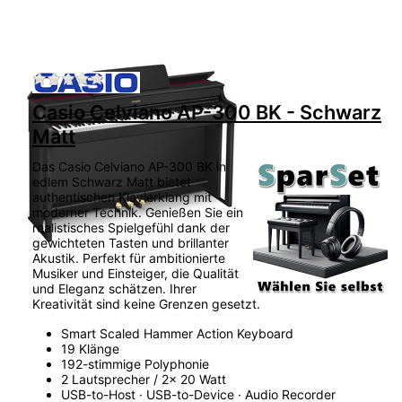
Zu diesem Produkt liegen noch keine Bewertu
Casio Celviano AP-300 BK - Schwarz
Matt
Das Casio Celviano AP-300 BK in
edlem Schwarz Matt bietet
authentischen Klavierklang mit
moderner Technik. Genießen Sie ein
realistisches Spielgefühl dank der
gewichteten Tasten und brillanter
Akustik. Perfekt für ambitionierte
Musiker und Einsteiger, die Qualität
und Eleganz schätzen. Ihrer
Kreativität sind keine Grenzen gesetzt.
Smart Scaled Hammer Action Keyboard
19 Klänge
192-stimmige Polyphonie
2 Lautsprecher / 2x 20 Watt
USB-to-Host · USB-to-Device · Audio Recorder