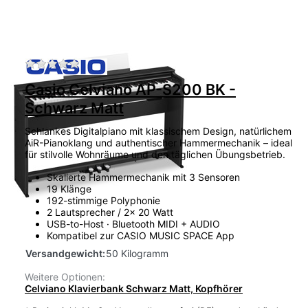
Zu diesem Produkt liegen noch keine Bewertu
Casio Celviano AP-S200 BK -
Schwarz Matt
Schlankes Digitalpiano mit klassischem Design, natürlichem
AiR-Pianoklang und authentischer Hammermechanik – ideal
für stilvolle Wohnräume und den täglichen Übungsbetrieb.
Skalierte Hammermechanik mit 3 Sensoren
19 Klänge
192-stimmige Polyphonie
2 Lautsprecher / 2x 20 Watt
USB-to-Host · Bluetooth MIDI + AUDIO
Kompatibel zur CASIO MUSIC SPACE App
Versandgewicht:
50 Kilogramm
Weitere Optionen:
Celviano Klavierbank Schwarz Matt, Kopfhörer