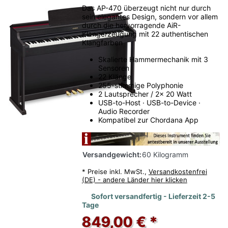
Das AP-470 überzeugt nicht nur durch
sein elegantes Design, sondern vor allem
durch die hervorragende AiR-
Klangerzeugung mit 22 authentischen
Klangfarben
Skalierte Hammermechanik mit 3
Sensoren
22 Klänge
255-stimmige Polyphonie
2 Lautsprecher / 2x 20 Watt
USB-to-Host · USB-to-Device ·
Audio Recorder
Kompatibel zur Chordana App
Versandgewicht:
60 Kilogramm
*
Preise inkl. MwSt.,
Versandkostenfrei
(DE) - andere Länder hier klicken
Sofort versandfertig - Lieferzeit 2-5
Tage
849,00 € *