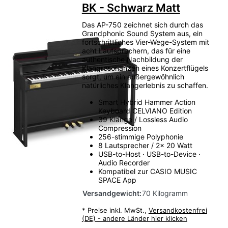
BK - Schwarz Matt
Das AP-750 zeichnet sich durch das
Grandphonic Sound System aus, ein
fortschrittliches Vier-Wege-System mit
acht Lautsprechern, das für eine
authentische Nachbildung der
Klangresonanzen eines Konzertflügels
sorgt, um ein außergewöhnlich
natürliches Klangerlebnis zu schaffen.
Smart Hybrid Hammer Action
Keyboard CELVIANO Edition
39 Klänge / Lossless Audio
Compression
256-stimmige Polyphonie
8 Lautsprecher / 2x 20 Watt
USB-to-Host · USB-to-Device ·
Audio Recorder
Kompatibel zur CASIO MUSIC
SPACE App
Versandgewicht:
70 Kilogramm
*
Preise inkl. MwSt.,
Versandkostenfrei
(DE) - andere Länder hier klicken