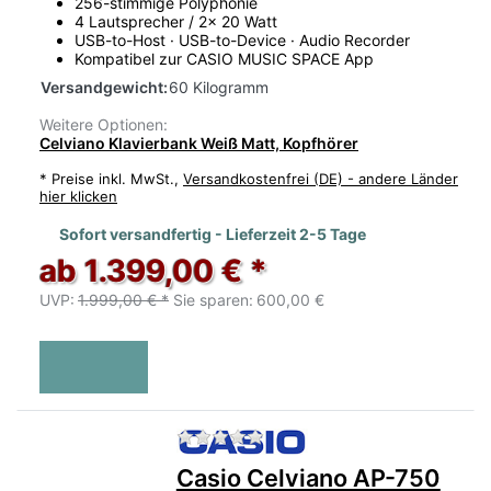
256-stimmige Polyphonie
4 Lautsprecher / 2x 20 Watt
USB-to-Host · USB-to-Device · Audio Recorder
Kompatibel zur CASIO MUSIC SPACE App
Versandgewicht:
60 Kilogramm
Weitere Optionen:
Celviano Klavierbank Weiß Matt, Kopfhörer
*
Preise inkl. MwSt.,
Versandkostenfrei (DE) - andere Länder
hier klicken
Sofort versandfertig - Lieferzeit 2-5 Tage
ab 1.399,00 € *
UVP:
1.999,00 € *
Sie sparen:
600,00 €
Zu diesem Produkt liegen no
Casio Celviano AP-750