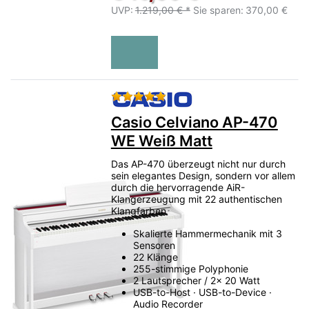
UVP:
1.219,00 € *
Sie sparen:
370,00 €
Bewertung: 5 von 5 Sternen.
Casio Celviano AP-470
WE Weiß Matt
Das AP-470 überzeugt nicht nur durch
sein elegantes Design, sondern vor allem
durch die hervorragende AiR-
Klangerzeugung mit 22 authentischen
Klangfarben
Skalierte Hammermechanik mit 3
Sensoren
22 Klänge
255-stimmige Polyphonie
2 Lautsprecher / 2x 20 Watt
USB-to-Host · USB-to-Device ·
Audio Recorder