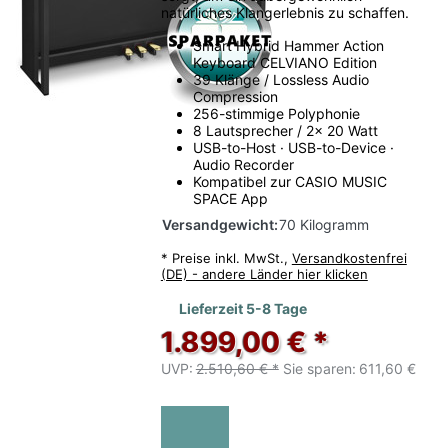
natürliches Klangerlebnis zu schaffen.
Smart Hybrid Hammer Action
Keyboard CELVIANO Edition
39 Klänge / Lossless Audio
Compression
256-stimmige Polyphonie
8 Lautsprecher / 2x 20 Watt
USB-to-Host · USB-to-Device ·
Audio Recorder
Kompatibel zur CASIO MUSIC
SPACE App
Versandgewicht:
70 Kilogramm
*
Preise inkl. MwSt.,
Versandkostenfrei
(DE) - andere Länder hier klicken
Lieferzeit 5-8 Tage
1.899,00 € *
UVP:
2.510,60 € *
Sie sparen:
611,60 €