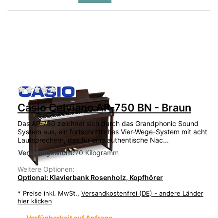
Zu diesem Produkt liegen noch keine Bewertu
Casio Celviano AP-750 BN - Braun
Das AP-750 zeichnet sich durch das Grandphonic Sound
System aus, ein fortschrittliches Vier-Wege-System mit acht
Lautsprechern, das für eine authentische Nac...
Versandgewicht:
70 Kilogramm
Weitere Optionen:
Optional: Klavierbank Rosenholz, Kopfhörer
*
Preise inkl. MwSt.,
Versandkostenfrei (DE) - andere Länder
hier klicken
Verfügbarkeit auf Anfrage