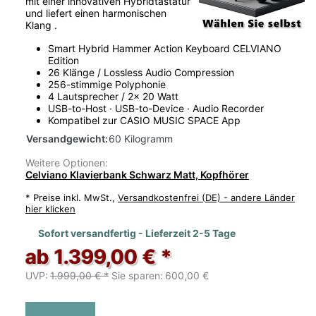
mit einer innovativen Hybridtastatur
und liefert einen harmonischen
Klang .
Smart Hybrid Hammer Action Keyboard CELVIANO
Edition
26 Klänge / Lossless Audio Compression
256-stimmige Polyphonie
4 Lautsprecher / 2x 20 Watt
USB-to-Host · USB-to-Device · Audio Recorder
Kompatibel zur CASIO MUSIC SPACE App
Versandgewicht:
60 Kilogramm
Weitere Optionen:
Celviano Klavierbank Schwarz Matt, Kopfhörer
*
Preise inkl. MwSt.,
Versandkostenfrei (DE) - andere Länder
hier klicken
Sofort versandfertig - Lieferzeit 2-5 Tage
ab 1.399,00 € *
UVP:
1.999,00 € *
Sie sparen:
600,00 €