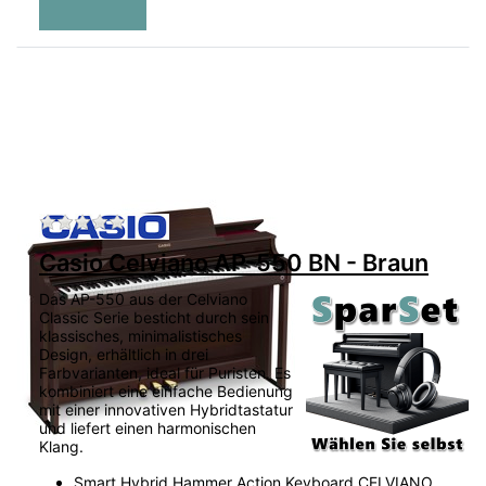
Zu diesem Produkt liegen noch keine Bewertu
Casio Celviano AP-550 BN - Braun
Das AP-550 aus der Celviano
Classic Serie besticht durch sein
klassisches, minimalistisches
Design, erhältlich in drei
Farbvarianten, ideal für Puristen. Es
kombiniert eine einfache Bedienung
mit einer innovativen Hybridtastatur
und liefert einen harmonischen
Klang.
Smart Hybrid Hammer Action Keyboard CELVIANO