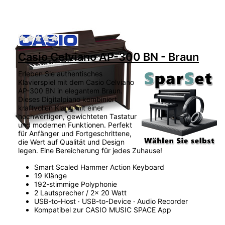
Zu diesem Produkt liegen noch keine Bewertu
Casio Celviano AP-300 BN - Braun
Erleben Sie authentisches
Klavierspiel mit dem Casio Celviano
AP-300 BN in elegantem Braun.
Dieses Digitalpiano kombiniert
kraftvollen Klang mit einer
hochwertigen, gewichteten Tastatur
und modernen Funktionen. Perfekt
für Anfänger und Fortgeschrittene,
die Wert auf Qualität und Design
legen. Eine Bereicherung für jedes Zuhause!
Smart Scaled Hammer Action Keyboard
19 Klänge
192-stimmige Polyphonie
2 Lautsprecher / 2x 20 Watt
USB-to-Host · USB-to-Device · Audio Recorder
Kompatibel zur CASIO MUSIC SPACE App