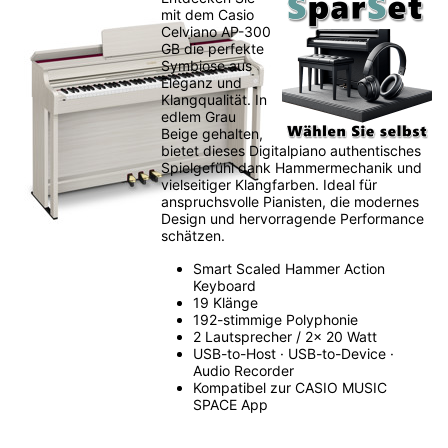
mit dem Casio
Celviano AP-300
GB die perfekte
Symbiose aus
Eleganz und
Klangqualität. In
edlem Grau
Beige gehalten,
bietet dieses Digitalpiano authentisches
Spielgefühl dank Hammermechanik und
vielseitiger Klangfarben. Ideal für
anspruchsvolle Pianisten, die modernes
Design und hervorragende Performance
schätzen.
Smart Scaled Hammer Action
Keyboard
19 Klänge
192-stimmige Polyphonie
2 Lautsprecher / 2x 20 Watt
USB-to-Host · USB-to-Device ·
Audio Recorder
Kompatibel zur CASIO MUSIC
SPACE App