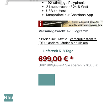
192-stimmige Polyphonie
Fachberatung
2 Lautsprecher / 2x 8 Watt
USB-to-Host
Persönliche Empfehlung statt reiner Online-
Kompatibel zur Chordana App
Recherche.
Rhein-Main
Versandgewicht:
47 Kilogramm
Gut erreichbar aus Frankfurt, Offenbach und
Darmstadt.
*
Preise inkl. MwSt.,
Versandkostenfrei
(DE) - andere Länder hier klicken
Lieferzeit 5-8 Tage
699,00 € *
UVP:
969,00 € *
Sie sparen:
270,00 €
Neu