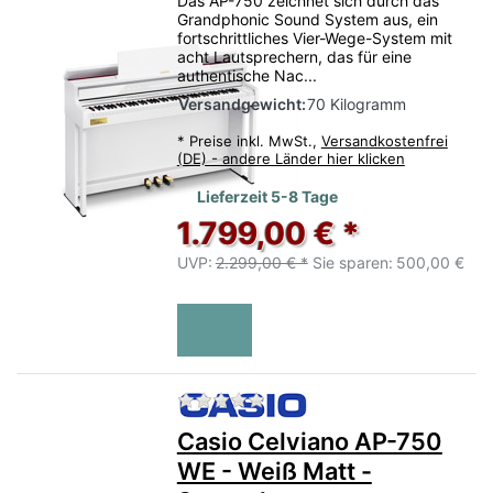
Das AP-750 zeichnet sich durch das
Grandphonic Sound System aus, ein
fortschrittliches Vier-Wege-System mit
acht Lautsprechern, das für eine
authentische Nac...
Versandgewicht:
70 Kilogramm
*
Preise inkl. MwSt.,
Versandkostenfrei
(DE) - andere Länder hier klicken
Lieferzeit 5-8 Tage
1.799,00 € *
UVP:
2.299,00 € *
Sie sparen:
500,00 €
Zu diesem Produkt liegen no
Casio Celviano AP-750
WE - Weiß Matt -