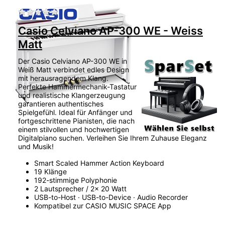
Zu diesem Produkt liegen noch keine Bewertu
Casio Celviano AP-300 WE - Weiss
Matt
Der Casio Celviano AP-300 WE in
Weiß Matt verbindet edles Design
mit herausragendem Klang.
Perfekte Hammermechanik-Tastatur
und realistische Klangerzeugung
garantieren authentisches
Spielgefühl. Ideal für Anfänger und
fortgeschrittene Pianisten, die nach
einem stilvollen und hochwertigen
Digitalpiano suchen. Verleihen Sie Ihrem Zuhause Eleganz
und Musik!
Smart Scaled Hammer Action Keyboard
19 Klänge
192-stimmige Polyphonie
2 Lautsprecher / 2x 20 Watt
USB-to-Host · USB-to-Device · Audio Recorder
Kompatibel zur CASIO MUSIC SPACE App