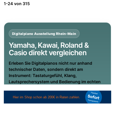
Suchergebnisse:
1-24
von
315
Digitalpiano Ausstellung Rhein-Main
Yamaha, Kawai, Roland &
Casio direkt vergleichen
Erleben Sie Digitalpianos nicht nur anhand
technischer Daten, sondern direkt am
Instrument: Tastaturgefühl, Klang,
Lautsprechersystem und Bedienung im echten
Vergleich.
Vor Ort hören, fühlen und
entscheiden