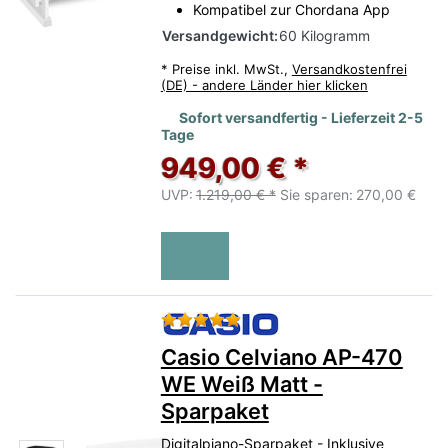
Kompatibel zur Chordana App
Versandgewicht:
60 Kilogramm
*
Preise inkl. MwSt.,
Versandkostenfrei
(DE) - andere Länder hier klicken
Sofort versandfertig - Lieferzeit 2-5
Tage
949,00 € *
UVP:
1.219,00 € *
Sie sparen:
270,00 €
Bewertung: 5 von 5 Sternen.
Casio Celviano AP-470
WE Weiß Matt -
Sparpaket
Digitalpiano-Sparpaket - Inklusive