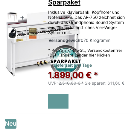
Sparpaket
Inklusive Klavierbank, Kopfhörer und
Notenalbum. Das AP-750 zeichnet sich
durch das Grandphonic Sound System
aus, ein fortschrittliches Vier-Wege-
System mit...
Versandgewicht:
70 Kilogramm
*
Preise inkl. MwSt.,
Versandkostenfrei
(DE) - andere Länder hier klicken
Lieferzeit 5-8 Tage
1.899,00 € *
UVP:
2.510,60 € *
Sie sparen:
611,60 €
Neu