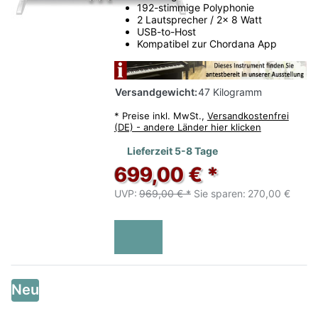
192-stimmige Polyphonie
Fachberatung
2 Lautsprecher / 2x 8 Watt
USB-to-Host
Persönliche Empfehlung statt reiner Online-
Kompatibel zur Chordana App
Recherche.
Rhein-Main
Versandgewicht:
47 Kilogramm
Gut erreichbar aus Frankfurt, Offenbach und
Darmstadt.
*
Preise inkl. MwSt.,
Versandkostenfrei
(DE) - andere Länder hier klicken
Lieferzeit 5-8 Tage
699,00 € *
UVP:
969,00 € *
Sie sparen:
270,00 €
Neu