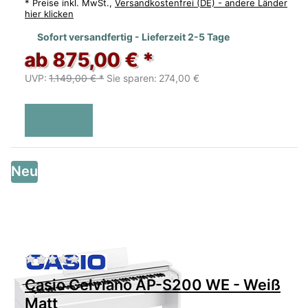
*
Preise inkl. MwSt.,
Versandkostenfrei (DE) - andere Länder
hier klicken
Sofort versandfertig - Lieferzeit 2-5 Tage
ab 875,00 € *
UVP:
1.149,00 € *
Sie sparen:
274,00 €
Neu
Zu diesem Produkt liegen noch keine Bewertu
Casio Celviano AP-S200 WE - Weiß
Matt