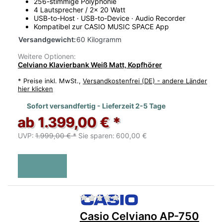
256-stimmige Polyphonie
4 Lautsprecher / 2x 20 Watt
USB-to-Host · USB-to-Device · Audio Recorder
Kompatibel zur CASIO MUSIC SPACE App
Versandgewicht:
60 Kilogramm
Weitere Optionen:
Celviano Klavierbank Weiß Matt, Kopfhörer
*
Preise inkl. MwSt.,
Versandkostenfrei (DE) - andere Länder
hier klicken
Sofort versandfertig - Lieferzeit 2-5 Tage
ab 1.399,00 € *
UVP:
1.999,00 € *
Sie sparen:
600,00 €
Zu diesem Produkt liegen no
Casio Celviano AP-750