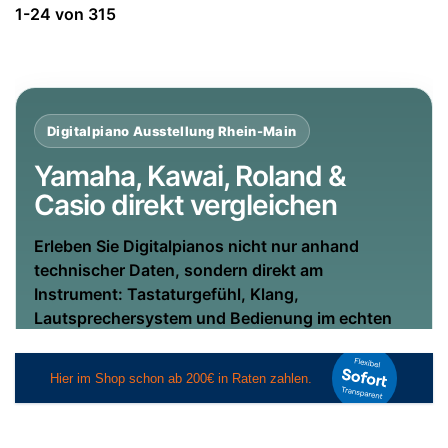
Suchergebnisse:
1-24
von
315
Digitalpiano Ausstellung Rhein-Main
Yamaha, Kawai, Roland &
Casio direkt vergleichen
Erleben Sie Digitalpianos nicht nur anhand
technischer Daten, sondern direkt am
Instrument: Tastaturgefühl, Klang,
Lautsprechersystem und Bedienung im echten
Vergleich.
Vor Ort hören, fühlen und
entscheiden