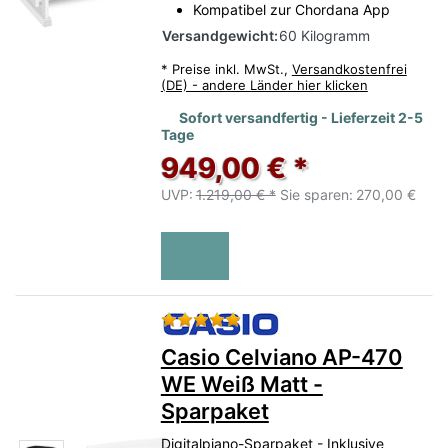
Kompatibel zur Chordana App
Versandgewicht:
60 Kilogramm
*
Preise inkl. MwSt.,
Versandkostenfrei
(DE) - andere Länder hier klicken
Sofort versandfertig - Lieferzeit 2-5
Tage
949,00 € *
UVP:
1.219,00 € *
Sie sparen:
270,00 €
Bewertung: 5 von 5 Sternen.
Casio Celviano AP-470
WE Weiß Matt -
Sparpaket
Digitalpiano-Sparpaket - Inklusive