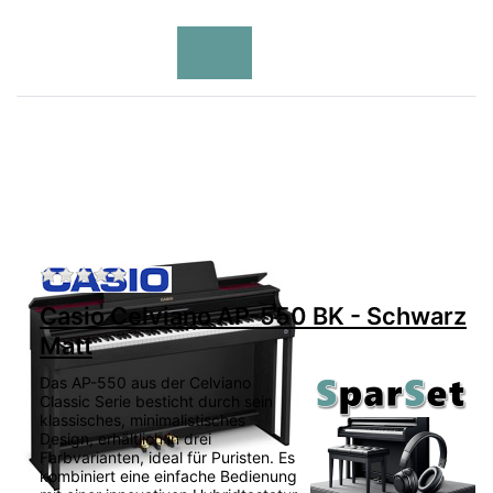
Zu diesem Produkt liegen noch keine Bewertu
Casio Celviano AP-550 BK - Schwarz
Matt
Das AP-550 aus der Celviano
Classic Serie besticht durch sein
klassisches, minimalistisches
Design, erhältlich in drei
Farbvarianten, ideal für Puristen. Es
kombiniert eine einfache Bedienung