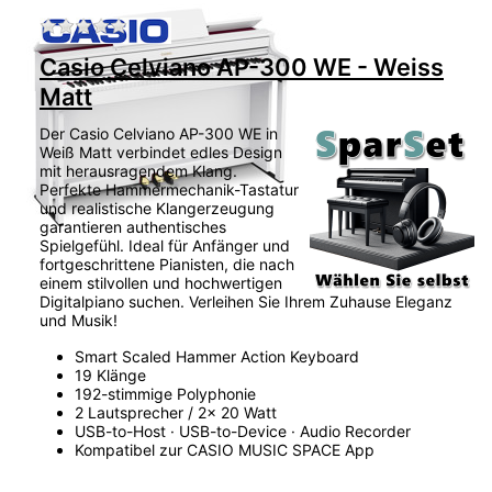
Zu diesem Produkt liegen noch keine Bewertu
Casio Celviano AP-300 WE - Weiss
Matt
Der Casio Celviano AP-300 WE in
Weiß Matt verbindet edles Design
mit herausragendem Klang.
Perfekte Hammermechanik-Tastatur
und realistische Klangerzeugung
garantieren authentisches
Spielgefühl. Ideal für Anfänger und
fortgeschrittene Pianisten, die nach
einem stilvollen und hochwertigen
Digitalpiano suchen. Verleihen Sie Ihrem Zuhause Eleganz
und Musik!
Smart Scaled Hammer Action Keyboard
19 Klänge
192-stimmige Polyphonie
2 Lautsprecher / 2x 20 Watt
USB-to-Host · USB-to-Device · Audio Recorder
Kompatibel zur CASIO MUSIC SPACE App