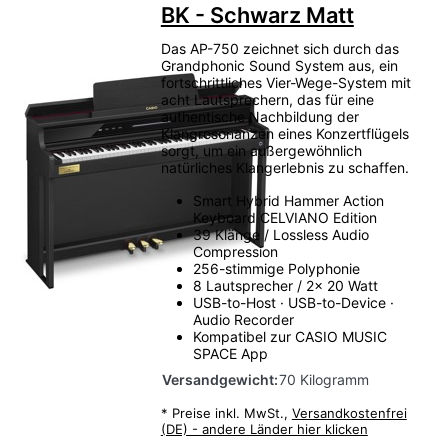
BK - Schwarz Matt
Das AP-750 zeichnet sich durch das
Grandphonic Sound System aus, ein
fortschrittliches Vier-Wege-System mit
acht Lautsprechern, das für eine
authentische Nachbildung der
Klangresonanzen eines Konzertflügels
sorgt, um ein außergewöhnlich
natürliches Klangerlebnis zu schaffen.
Smart Hybrid Hammer Action
Keyboard CELVIANO Edition
39 Klänge / Lossless Audio
Compression
256-stimmige Polyphonie
8 Lautsprecher / 2x 20 Watt
USB-to-Host · USB-to-Device ·
Audio Recorder
Kompatibel zur CASIO MUSIC
SPACE App
Versandgewicht:
70 Kilogramm
*
Preise inkl. MwSt.,
Versandkostenfrei
(DE) - andere Länder hier klicken