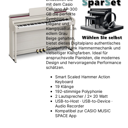
mit dem Casio
Celviano AP-300
GB die perfekte
Symbiose aus
Eleganz und
Klangqualität. In
edlem Grau
Beige gehalten,
bietet dieses Digitalpiano authentisches
Spielgefühl dank Hammermechanik und
vielseitiger Klangfarben. Ideal für
anspruchsvolle Pianisten, die modernes
Design und hervorragende Performance
schätzen.
Smart Scaled Hammer Action
Keyboard
19 Klänge
192-stimmige Polyphonie
2 Lautsprecher / 2x 20 Watt
USB-to-Host · USB-to-Device ·
Audio Recorder
Kompatibel zur CASIO MUSIC
SPACE App