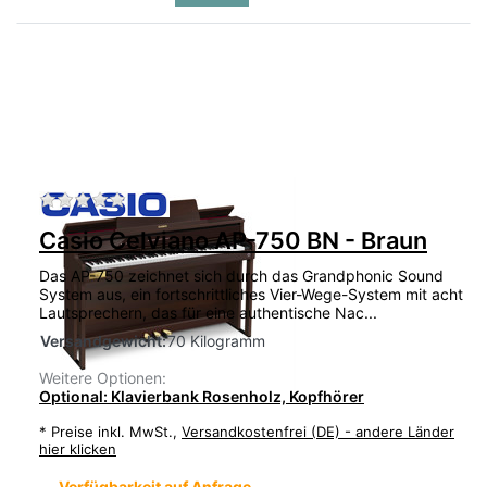
Zu diesem Produkt liegen noch keine Bewertu
Casio Celviano AP-750 BN - Braun
Das AP-750 zeichnet sich durch das Grandphonic Sound
System aus, ein fortschrittliches Vier-Wege-System mit acht
Lautsprechern, das für eine authentische Nac...
Versandgewicht:
70 Kilogramm
Weitere Optionen:
Optional: Klavierbank Rosenholz, Kopfhörer
*
Preise inkl. MwSt.,
Versandkostenfrei (DE) - andere Länder
hier klicken
Verfügbarkeit auf Anfrage