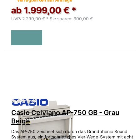
ab 1.999,00 € *
UVP:
2.299,00 € *
Sie sparen:
300,00 €
Zu diesem Produkt liegen noch keine Bewertu
Casio Celviano AP-750 GB - Grau
Beige
Das AP-750 zeichnet sich durch das Grandphonic Sound
System aus, ein fortschrittliches Vier-Wege-System mit acht