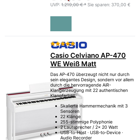
UVP:
1.219,00 € *
Sie sparen:
370,00 €
Bewertung: 5 von 5 Sternen.
Casio Celviano AP-470
WE Weiß Matt
Das AP-470 überzeugt nicht nur durch
sein elegantes Design, sondern vor allem
durch die hervorragende AiR-
Klangerzeugung mit 22 authentischen
Klangfarben
Skalierte Hammermechanik mit 3
Sensoren
22 Klänge
255-stimmige Polyphonie
2 Lautsprecher / 2x 20 Watt
USB-to-Host · USB-to-Device ·
Audio Recorder