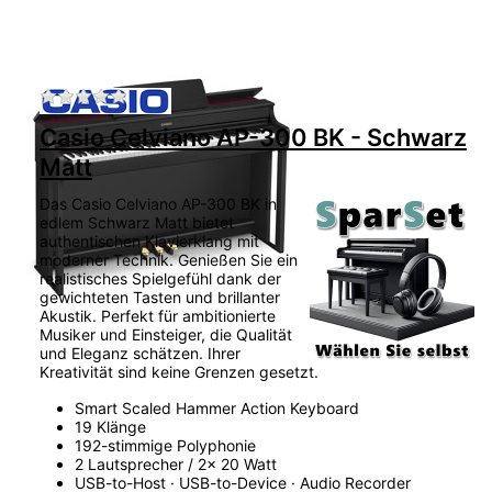
Zu diesem Produkt liegen noch keine Bewertu
Casio Celviano AP-300 BK - Schwarz
Matt
Das Casio Celviano AP-300 BK in
edlem Schwarz Matt bietet
authentischen Klavierklang mit
moderner Technik. Genießen Sie ein
realistisches Spielgefühl dank der
gewichteten Tasten und brillanter
Akustik. Perfekt für ambitionierte
Musiker und Einsteiger, die Qualität
und Eleganz schätzen. Ihrer
Kreativität sind keine Grenzen gesetzt.
Smart Scaled Hammer Action Keyboard
19 Klänge
192-stimmige Polyphonie
2 Lautsprecher / 2x 20 Watt
USB-to-Host · USB-to-Device · Audio Recorder