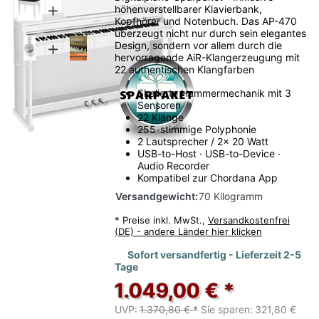
höhenverstellbarer Klavierbank,
Kopfhörer und Notenbuch. Das AP-470
überzeugt nicht nur durch sein elegantes
Design, sondern vor allem durch die
hervorragende AiR-Klangerzeugung mit
22 authentischen Klangfarben
Skalierte Hammermechanik mit 3
Sensoren
22 Klänge
255-stimmige Polyphonie
2 Lautsprecher / 2x 20 Watt
USB-to-Host · USB-to-Device ·
Audio Recorder
Kompatibel zur Chordana App
Versandgewicht:
70 Kilogramm
*
Preise inkl. MwSt.,
Versandkostenfrei
(DE) - andere Länder hier klicken
Sofort versandfertig - Lieferzeit 2-5
Tage
1.049,00 € *
UVP:
1.370,80 € *
Sie sparen:
321,80 €