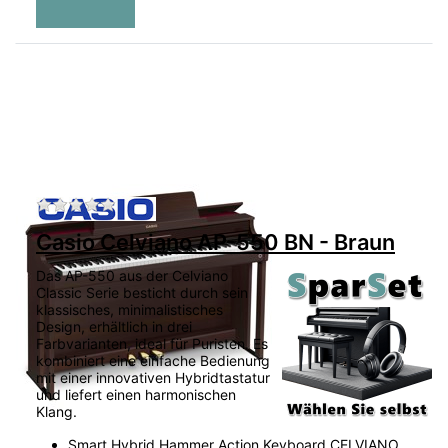
Zu diesem Produkt liegen noch keine Bewertu
Casio Celviano AP-550 BN - Braun
Das AP-550 aus der Celviano
Classic Serie besticht durch sein
klassisches, minimalistisches
Design, erhältlich in drei
Farbvarianten, ideal für Puristen. Es
kombiniert eine einfache Bedienung
mit einer innovativen Hybridtastatur
und liefert einen harmonischen
Klang.
Smart Hybrid Hammer Action Keyboard CELVIANO