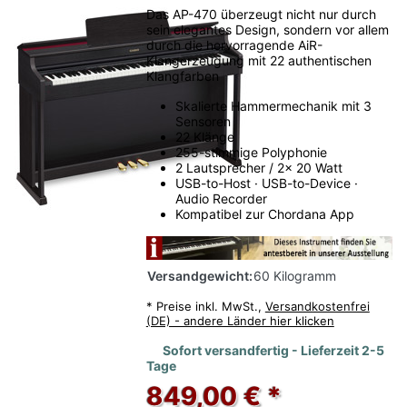
Das AP-470 überzeugt nicht nur durch
sein elegantes Design, sondern vor allem
durch die hervorragende AiR-
Klangerzeugung mit 22 authentischen
Klangfarben
Skalierte Hammermechanik mit 3
Sensoren
22 Klänge
255-stimmige Polyphonie
2 Lautsprecher / 2x 20 Watt
USB-to-Host · USB-to-Device ·
Audio Recorder
Kompatibel zur Chordana App
Versandgewicht:
60 Kilogramm
*
Preise inkl. MwSt.,
Versandkostenfrei
(DE) - andere Länder hier klicken
Sofort versandfertig - Lieferzeit 2-5
Tage
849,00 € *