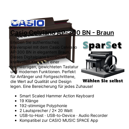
Zu diesem Produkt liegen noch keine Bewertu
Casio Celviano AP-300 BN - Braun
Erleben Sie authentisches
Klavierspiel mit dem Casio Celviano
AP-300 BN in elegantem Braun.
Dieses Digitalpiano kombiniert
kraftvollen Klang mit einer
hochwertigen, gewichteten Tastatur
und modernen Funktionen. Perfekt
für Anfänger und Fortgeschrittene,
die Wert auf Qualität und Design
legen. Eine Bereicherung für jedes Zuhause!
Smart Scaled Hammer Action Keyboard
19 Klänge
192-stimmige Polyphonie
2 Lautsprecher / 2x 20 Watt
USB-to-Host · USB-to-Device · Audio Recorder
Kompatibel zur CASIO MUSIC SPACE App