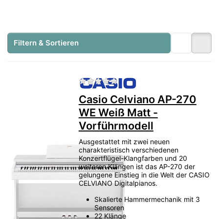
In unserer Digitalpiano-Ausstellung in
Heusenstamm bei Frankfurt
können Sie
ausgewählte Modelle von
Yamaha, Kawai,
Filtern & Sortieren
Roland und Casio
direkt anspielen und
miteinander vergleichen.
Zu diesem Produkt liegen no
Yamaha Clavinova
Kawai CA
Kawai NOVUS
Roland LX / HP
Casio Grand Hybrid
Casio Celviano AP-270
WE Weiß Matt -
Zur Digitalpiano Ausstellung
Vorführmodell
Ausgestattet mit zwei neuen
Beratung anfragen
charakteristisch verschiedenen
Konzertflügel-Klangfarben und 20
weiteren Klängen ist das AP-270 der
gelungene Einstieg in die Welt der CASIO
CELVIANO Digitalpianos.
Direktvergleich
Marken und Modelle unmittelbar nebeneinander
Skalierte Hammermechanik mit 3
testen.
Sensoren
22 Klänge