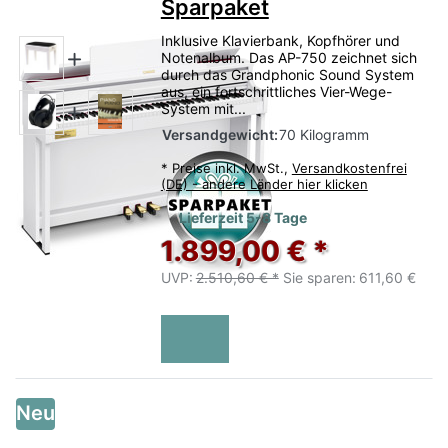
Sparpaket
Inklusive Klavierbank, Kopfhörer und
Notenalbum. Das AP-750 zeichnet sich
durch das Grandphonic Sound System
aus, ein fortschrittliches Vier-Wege-
System mit...
Versandgewicht:
70 Kilogramm
*
Preise inkl. MwSt.,
Versandkostenfrei
(DE) - andere Länder hier klicken
Lieferzeit 5-8 Tage
1.899,00 € *
UVP:
2.510,60 € *
Sie sparen:
611,60 €
Neu