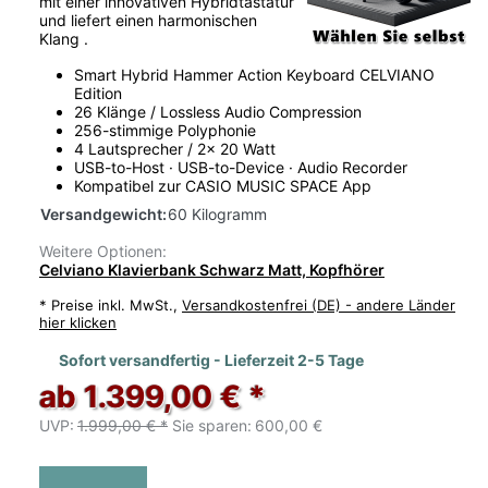
mit einer innovativen Hybridtastatur
und liefert einen harmonischen
Klang .
Smart Hybrid Hammer Action Keyboard CELVIANO
Edition
26 Klänge / Lossless Audio Compression
256-stimmige Polyphonie
4 Lautsprecher / 2x 20 Watt
USB-to-Host · USB-to-Device · Audio Recorder
Kompatibel zur CASIO MUSIC SPACE App
Versandgewicht:
60 Kilogramm
Weitere Optionen:
Celviano Klavierbank Schwarz Matt, Kopfhörer
*
Preise inkl. MwSt.,
Versandkostenfrei (DE) - andere Länder
hier klicken
Sofort versandfertig - Lieferzeit 2-5 Tage
ab 1.399,00 € *
UVP:
1.999,00 € *
Sie sparen:
600,00 €