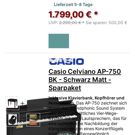
Lieferzeit 5-8 Tage
1.799,00 € *
UVP:
2.299,00 € *
Sie sparen:
500,00 €
Zu diesem Produkt liegen no
Casio Celviano AP-750
BK - Schwarz Matt -
Sparpaket
Inklusive Klavierbank, Kopfhörer und
Notenalbum.
Das AP-750 zeichnet sich
durch das Grandphonic Sound System
aus, ein fortschrittliches Vier-Wege-
System mit acht Lautsprechern, das für
eine authentische Nachbildung der
Klangresonanzen eines Konzertflügels
sorgt, um ein außergewöhnlich