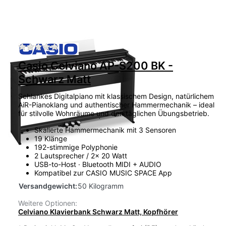
Zu diesem Produkt liegen noch keine Bewertu
Casio Celviano AP-S200 BK -
Schwarz Matt
Schlankes Digitalpiano mit klassischem Design, natürlichem
AiR-Pianoklang und authentischer Hammermechanik – ideal
für stilvolle Wohnräume und den täglichen Übungsbetrieb.
Skalierte Hammermechanik mit 3 Sensoren
19 Klänge
192-stimmige Polyphonie
2 Lautsprecher / 2x 20 Watt
USB-to-Host · Bluetooth MIDI + AUDIO
Kompatibel zur CASIO MUSIC SPACE App
Versandgewicht:
50 Kilogramm
Weitere Optionen:
Celviano Klavierbank Schwarz Matt, Kopfhörer