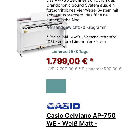
Das AP-750 zeichnet sich durch das
Grandphonic Sound System aus, ein
fortschrittliches Vier-Wege-System mit
acht Lautsprechern, das für eine
authentische Nac...
Versandgewicht:
70 Kilogramm
*
Preise inkl. MwSt.,
Versandkostenfrei
(DE) - andere Länder hier klicken
Lieferzeit 5-8 Tage
1.799,00 € *
UVP:
2.299,00 € *
Sie sparen:
500,00 €
Zu diesem Produkt liegen no
Casio Celviano AP-750
WE - Weiß Matt -