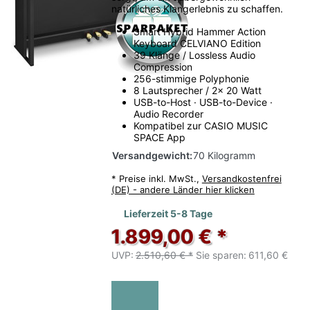
natürliches Klangerlebnis zu schaffen.
Smart Hybrid Hammer Action
Keyboard CELVIANO Edition
39 Klänge / Lossless Audio
Compression
256-stimmige Polyphonie
8 Lautsprecher / 2x 20 Watt
USB-to-Host · USB-to-Device ·
Audio Recorder
Kompatibel zur CASIO MUSIC
SPACE App
Versandgewicht:
70 Kilogramm
*
Preise inkl. MwSt.,
Versandkostenfrei
(DE) - andere Länder hier klicken
Lieferzeit 5-8 Tage
1.899,00 € *
UVP:
2.510,60 € *
Sie sparen:
611,60 €