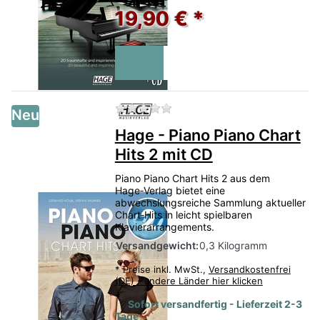
19,90 € *
Zu diesem Produkt liegen no
Neu
Hage - Piano Piano Chart
Hits 2 mit CD
Piano Piano Chart Hits 2 aus dem
Hage‑Verlag bietet eine
abwechslungsreiche Sammlung aktueller
Chart‑Hits in leicht spielbaren
Klavierarrangements.
Versandgewicht:
0,3 Kilogramm
*
Preise inkl. MwSt.,
Versandkostenfrei
(DE) - andere Länder hier klicken
Sofort versandfertig - Lieferzeit 2-3
Tage