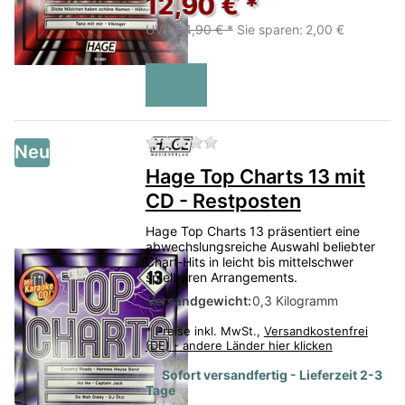
12,90 € *
UVP:
14,90 € *
Sie sparen:
2,00 €
Zu diesem Produkt liegen no
Neu
Hage Top Charts 13 mit
CD - Restposten
Hage Top Charts 13 präsentiert eine
abwechslungsreiche Auswahl beliebter
Chart‑Hits in leicht bis mittelschwer
spielbaren Arrangements.
Versandgewicht:
0,3 Kilogramm
*
Preise inkl. MwSt.,
Versandkostenfrei
(DE) - andere Länder hier klicken
Sofort versandfertig - Lieferzeit 2-3
Tage