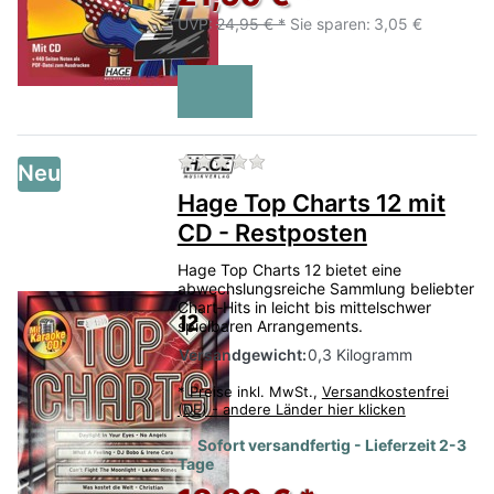
UVP:
24,95 € *
Sie sparen:
3,05 €
Zu diesem Produkt liegen no
Neu
Hage Top Charts 12 mit
CD - Restposten
Hage Top Charts 12 bietet eine
abwechslungsreiche Sammlung beliebter
Chart‑Hits in leicht bis mittelschwer
spielbaren Arrangements.
Versandgewicht:
0,3 Kilogramm
*
Preise inkl. MwSt.,
Versandkostenfrei
(DE) - andere Länder hier klicken
Sofort versandfertig - Lieferzeit 2-3
Tage