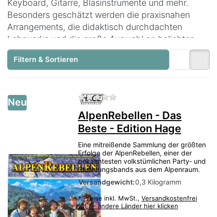
Keyboard, Gitarre, Blasinstrumente und mehr.
Besonders geschätzt werden die praxisnahen
Arrangements, die didaktisch durchdachten
Lehrwerke und die große Auswahl an beliebten
Musikstilen. Mit den Noten des Hage Verlags
Filtern & Sortieren
finden Musiker jeder Stufe die passende
Unterstützung für ihr Spiel.
Zu diesem Produkt liegen no
Neu
AlpenRebellen - Das
Beste - Edition Hage
Eine mitreißende Sammlung der größten
Erfolge der AlpenRebellen, einer der
bekanntesten volkstümlichen Party‑ und
Stimmungsbands aus dem Alpenraum.
Versandgewicht:
0,3 Kilogramm
*
Preise inkl. MwSt.,
Versandkostenfrei
(DE) - andere Länder hier klicken