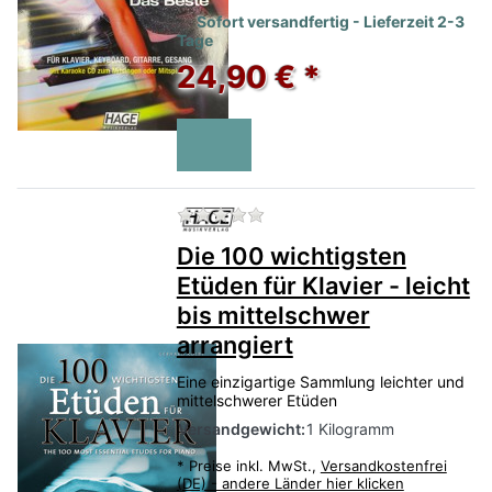
Sofort versandfertig - Lieferzeit 2-3
Tage
24,90 € *
Zu diesem Produkt liegen no
Die 100 wichtigsten
Etüden für Klavier - leicht
bis mittelschwer
arrangiert
Eine einzigartige Sammlung leichter und
mittelschwerer Etüden
Versandgewicht:
1 Kilogramm
*
Preise inkl. MwSt.,
Versandkostenfrei
(DE) - andere Länder hier klicken