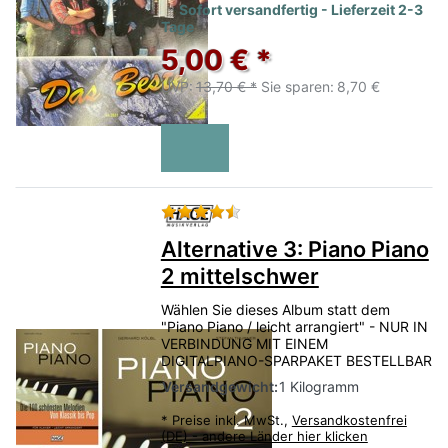
Sofort versandfertig - Lieferzeit 2-3
Tage
5,00 € *
UVP:
13,70 € *
Sie sparen:
8,70 €
Bewertung: 4 von 5 Sternen.
Alternative 3: Piano Piano
2 mittelschwer
Wählen Sie dieses Album statt dem
"Piano Piano / leicht arrangiert" - NUR IN
VERBINDUNG MIT EINEM
DIGITALPIANO-SPARPAKET BESTELLBAR
Versandgewicht:
1 Kilogramm
*
Preise inkl. MwSt.,
Versandkostenfrei
(DE) - andere Länder hier klicken