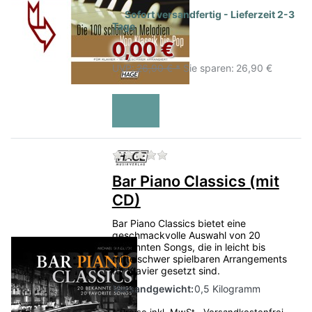
Sofort versandfertig - Lieferzeit 2-3
Tage
0,00 €
UVP:
26,90 € *
Sie sparen:
26,90 €
Zu diesem Produkt liegen no
Bar Piano Classics (mit
CD)
Bar Piano Classics bietet eine
geschmackvolle Auswahl von 20
bekannten Songs, die in leicht bis
mittelschwer spielbaren Arrangements
für Klavier gesetzt sind.
Versandgewicht:
0,5 Kilogramm
*
Preise inkl. MwSt.,
Versandkostenfrei