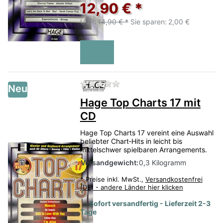
12,90 € *
UVP:
14,90 € *
Sie sparen:
2,00 €
Zu diesem Produkt liegen no
Neu
Hage Top Charts 17 mit
CD
Hage Top Charts 17 vereint eine Auswahl
beliebter Chart‑Hits in leicht bis
mittelschwer spielbaren Arrangements.
Versandgewicht:
0,3 Kilogramm
*
Preise inkl. MwSt.,
Versandkostenfrei
(DE) - andere Länder hier klicken
Sofort versandfertig - Lieferzeit 2-3
Tage