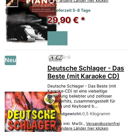
(DE) - andere Länder hier klicken
Lieferzeit 5-8 Tage
29,90 € *
Zu diesem Produkt liegen no
Neu
Deutsche Schlager - Das
Beste (mit Karaoke CD)
Deutsche Schlager - Das Beste (mit
Karaoke‑CD) ist eine vielseitige
Sammlung beliebter und zeitloser
Schlagerhits, zusammengestellt für
Gesang und Keyboard b...
Versandgewicht:
0,5 Kilogramm
*
Preise inkl. MwSt.,
Versandkostenfrei
(DE) - andere Länder hier klicken