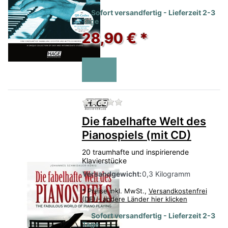
Sofort versandfertig - Lieferzeit 2-3
Tage
28,90 € *
Zu diesem Produkt liegen no
Die fabelhafte Welt des
Pianospiels (mit CD)
20 traumhafte und inspirierende
Klavierstücke
Versandgewicht:
0,3 Kilogramm
*
Preise inkl. MwSt.,
Versandkostenfrei
(DE) - andere Länder hier klicken
Sofort versandfertig - Lieferzeit 2-3
Tage