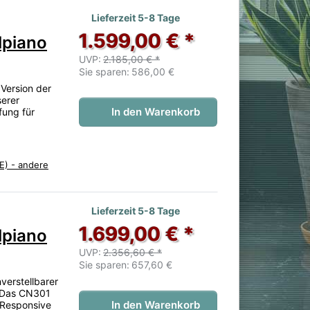
 noch keine Bewertungen vor.
Lieferzeit 5-8 Tage
1.599,00 € *
lpiano
UVP:
2.185,00 € *
Sie sparen:
586,00 €
Version der
serer
In den Warenkorb
ung für
E) - andere
 noch keine Bewertungen vor.
Lieferzeit 5-8 Tage
1.699,00 € *
lpiano
UVP:
2.356,60 € *
Sie sparen:
657,60 €
verstellbarer
. Das CN301
In den Warenkorb
 Responsive