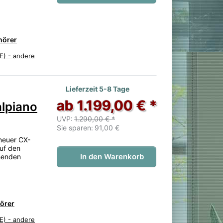
hörer
E) - andere
 noch keine Bewertungen vor.
Lieferzeit 5-8 Tage
ab 1.199,00 € *
lpiano
UVP:
1.290,00 € *
Sie sparen:
91,00 €
neuer CX-
auf den
In den Warenkorb
henden
hörer
E) - andere