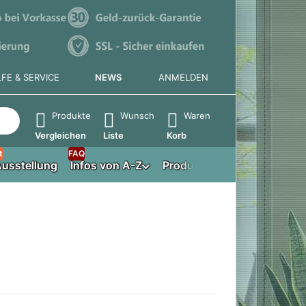
LFE & SERVICE
NEWS
ANMELDEN
e die Eingabetaste, um alle Ergebnisse aufzurufen.
Produkte
Wunsch
Waren
Vergleichen
Liste
Korb
t
FAQ
usstellung
Infos von A-Z
Produktberater