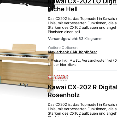
Kawai CX-202 LO Digit
Eiche Hell
Das CX202 ist das Topmodell in Kawais 
Linie, mit verbesserten Funktionen, die 
Stärken des CX102 aufbauen und ange
Pianisten einen soli...
Versandgewicht:
63 Kilogramm
Weitere Optionen:
Klavierbank OAK, Kopfhörer
*
Preise inkl. MwSt.,
Versandkostenfrei (D
Länder hier klicken
Zu diesem Produkt liegen
u
Kawai CX-202 R Digita
Rosenholz
Das CX202 ist das Topmodell in Kawais 
Linie, mit verbesserten Funktionen, die 
Stärken des CX102 aufbauen und ange