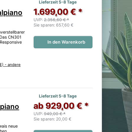
en. 1 Bewertung.
Lieferzeit 5-8 Tage
1.699,00 € *
alpiano
UVP:
2.356,60 € *
Sie sparen:
657,60 €
verstellbarer
. Das CN301
In den Warenkorb
 Responsive
E) - andere
 noch keine Bewertungen vor.
Lieferzeit 5-8 Tage
ab 929,00 € *
lpiano
UVP:
949,00 € *
Sie sparen:
20,00 €
wais neue
chen