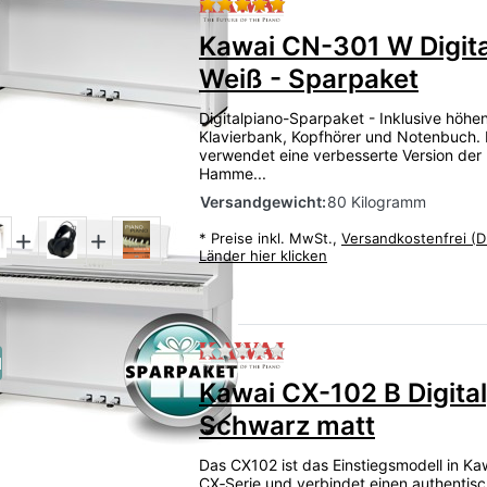
Bewertung: 5 von 5 Stern
Kawai CN-301 W Digit
Weiß - Sparpaket
Digitalpiano-Sparpaket - Inklusive höhen
Klavierbank, Kopfhörer und Notenbuch
verwendet eine verbesserte Version der
Hamme...
Versandgewicht:
80 Kilogramm
*
Preise inkl. MwSt.,
Versandkostenfrei (D
)
Länder hier klicken
Zu diesem Produkt liegen
u
Kawai CX-102 B Digita
Schwarz matt
Das CX102 ist das Einstiegsmodell in Ka
CX‑Serie und verbindet einen authentis