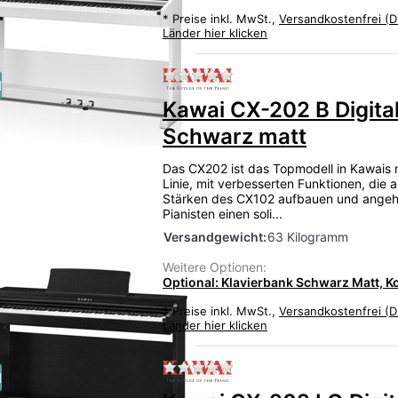
*
Preise inkl. MwSt.,
Versandkostenfrei (D
Länder hier klicken
Zu diesem Produkt liegen
u
Kawai CX-202 B Digita
Schwarz matt
Das CX202 ist das Topmodell in Kawais 
Linie, mit verbesserten Funktionen, die 
Stärken des CX102 aufbauen und ange
Pianisten einen soli...
Versandgewicht:
63 Kilogramm
Weitere Optionen:
Optional: Klavierbank Schwarz Matt, K
*
Preise inkl. MwSt.,
Versandkostenfrei (D
Länder hier klicken
au
Zu diesem Produkt liegen
u