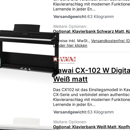
Klavieranschlag mit modernen Funktione
Lernende in jeder En...
Versandgewicht:
63 Kilogramm
Weitere Optionen:
Optional: Klavierbank Schwarz Matt, K
*
Preise inkl. MwSt.,
Versandkostenfrei (D
Länder hier klicken
Zu diesem Produkt liegen
u
Kawai CX-102 W Digita
Weiß matt
Das CX102 ist das Einstiegsmodell in Ka
CX‑Serie und verbindet einen authentis
Klavieranschlag mit modernen Funktione
Lernende in jeder En...
Versandgewicht:
63 Kilogramm
Weitere Optionen:
Optional: Klavierbank Weiß Matt, Kopf