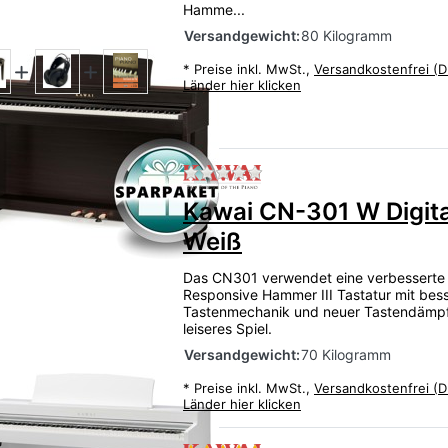
Hamme...
Versandgewicht:
80 Kilogramm
*
Preise inkl. MwSt.,
Versandkostenfrei (D
Länder hier klicken
Zu diesem Produkt liegen
Kawai CN-301 W Digit
Weiß
Das CN301 verwendet eine verbesserte 
Responsive Hammer III Tastatur mit bes
Tastenmechanik und neuer Tastendämpf
leiseres Spiel.
Versandgewicht:
70 Kilogramm
*
Preise inkl. MwSt.,
Versandkostenfrei (D
Länder hier klicken