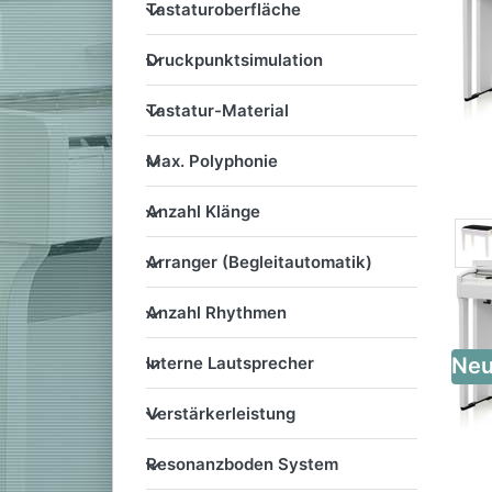
Tastaturoberfläche
Tastaturoberfläche
Druckpunktsimulation
Druckpunktsimulation
Tastatur-Material
Tastatur-Material
Max. Polyphonie
Max. Polyphonie
Anzahl Klänge
Anzahl Klänge
Arranger (Begleitautomatik
Arranger (Begleitautomatik)
Anzahl Rhythmen
Anzahl Rhythmen
Interne Lautsprecher
Ne
Interne Lautsprecher
Verstärkerleistung
Verstärkerleistung
Resonanzboden System
Resonanzboden System