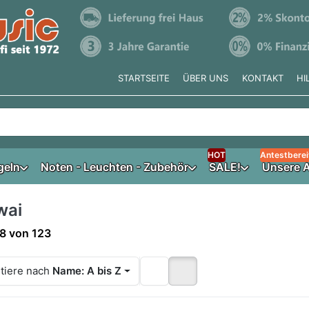
STARTSEITE
ÜBER UNS
KONTAKT
HI
e tippen, erscheinen automatisch erste Ergebnisse. Drücken Si
HOT
Antestberei
geln
Noten - Leuchten - Zubehör
SALE!
Unsere A
wai
ergebnisse:
8
von
123
tiere nach
Name: A bis Z