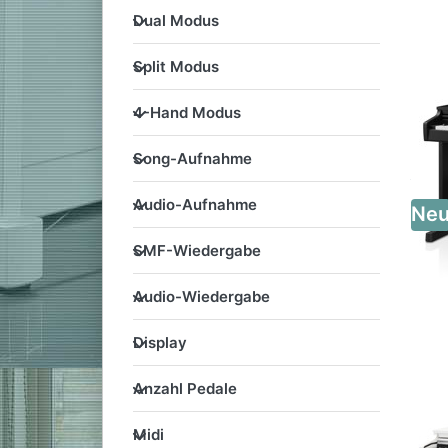
Dual Modus
Dual Modus
Split Modus
Split Modus
4-Hand Modus
4-Hand Modus
Song-Aufnahme
Song-Aufnahme
Audio-Aufnahme
Audio-Aufnahme
Ne
SMF-Wiedergabe
SMF-Wiedergabe
Audio-Wiedergabe
Audio-Wiedergabe
Display
Display
Anzahl Pedale
Anzahl Pedale
Midi
Midi