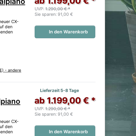
ab 1.199,00 € *
alpiano
UVP:
1.290,00 € *
Sie sparen:
91,00 €
neuer CX-
auf den
In den Warenkorb
henden
E) - andere
 noch keine Bewertungen vor.
Lieferzeit 5-8 Tage
ab 1.199,00 € *
lpiano
UVP:
1.290,00 € *
Sie sparen:
91,00 €
neuer CX-
auf den
In den Warenkorb
henden