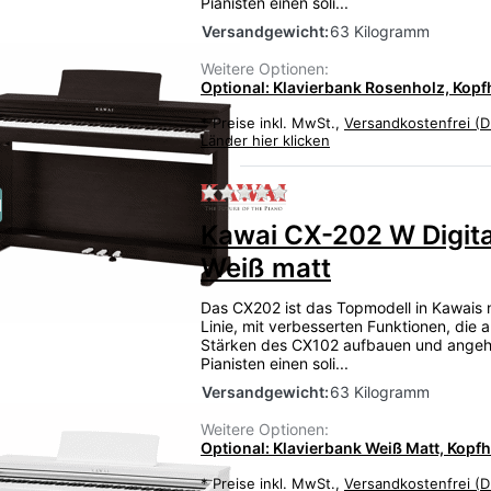
Pianisten einen soli...
Versandgewicht:
63 Kilogramm
Weitere Optionen:
Optional: Klavierbank Rosenholz, Kopf
*
Preise inkl. MwSt.,
Versandkostenfrei (D
Länder hier klicken
Zu diesem Produkt liegen
u
Kawai CX-202 W Digita
Weiß matt
Das CX202 ist das Topmodell in Kawais 
Linie, mit verbesserten Funktionen, die 
Stärken des CX102 aufbauen und ange
Pianisten einen soli...
Versandgewicht:
63 Kilogramm
Weitere Optionen:
Optional: Klavierbank Weiß Matt, Kopf
*
Preise inkl. MwSt.,
Versandkostenfrei (D