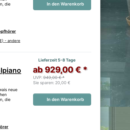
In den Warenkorb
n, die
opfhörer
E) - andere
 noch keine Bewertungen vor.
Lieferzeit 5-8 Tage
ab 929,00 € *
lpiano
UVP:
949,00 € *
Sie sparen:
20,00 €
wais neue
chen
In den Warenkorb
n, die
hörer