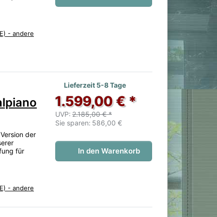
E) - andere
 noch keine Bewertungen vor.
Lieferzeit 5-8 Tage
1.599,00 € *
alpiano
UVP:
2.185,00 € *
Sie sparen:
586,00 €
Version der
serer
In den Warenkorb
ung für
E) - andere