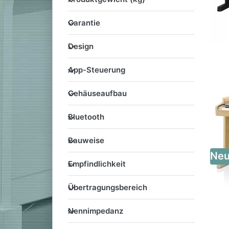
Garantie
Garantie
Design
Design
App-Steuerung
App-Steuerung
Gehäuseaufbau
Gehäuseaufbau
Bluetooth
Bluetooth
Bauweise
Bauweise
Ne
Empfindlichkeit
Empfindlichkeit
Übertragungsbereich
Übertragungsbereich
Nennimpedanz
Nennimpedanz