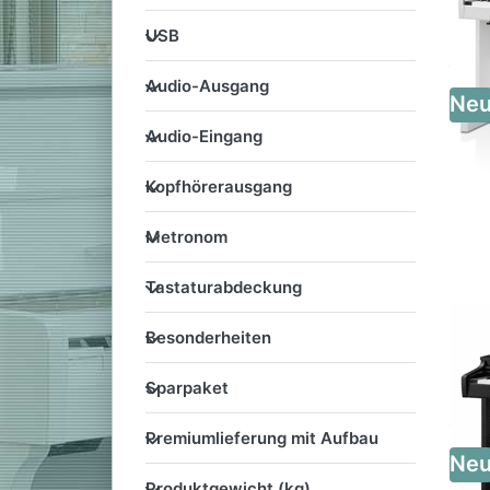
USB
USB
Audio-Ausgang
Audio-Ausgang
Ne
Audio-Eingang
Audio-Eingang
Kopfhörerausgang
Kopfhörerausgang
Metronom
Metronom
Tastaturabdeckung
Tastaturabdeckung
Besonderheiten
Besonderheiten
Sparpaket
Sparpaket
Premiumlieferung mit Aufb
Premiumlieferung mit Aufbau
Ne
Produktgewicht (kg)
Produktgewicht (kg)