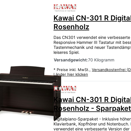
Zu diesem Produkt liegen
Kawai CN-301 R Digita
Rosenholz
Das CN301 verwendet eine verbesserte 
Responsive Hammer III Tastatur mit bes
Tastenmechanik und neuer Tastendämpf
leiseres Spiel.
Versandgewicht:
70 Kilogramm
*
Preise inkl. MwSt.,
Versandkostenfrei (D
Länder hier klicken
Zu diesem Produkt liegen
Kawai CN-301 R Digita
Rosenholz - Sparpaket
Digitalpiano-Sparpaket - Inklusive höhen
Klavierbank, Kopfhörer und Notenbuch
verwendet eine verbesserte Version der