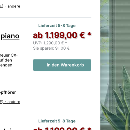
E) - andere
 noch keine Bewertungen vor.
Lieferzeit 5-8 Tage
ab 1.199,00 € *
lpiano
UVP:
1.290,00 € *
Sie sparen:
91,00 €
neuer CX-
auf den
In den Warenkorb
henden
opfhörer
E) - andere
 noch keine Bewertungen vor.
Lieferzeit 5-8 Tage