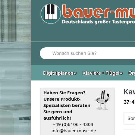
Geben Sie einen Suchbegriff ein. Während Si
Digitalpianos
Klaviere - Flügel
Or
Ka
Haben Sie Fragen?
Unsere Produkt-
Such
37-4
Spezialisten beraten
Sie gern und
ausführlich!
Sor
+49 (0)6106 - 4303
info@bauer-music.de