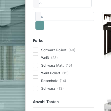
von
Preisspanne
-
bis
Farbe
Farbe
Schwarz Poliert
Weiß
Schwarz Matt
Weiß Poliert
Rosenholz
Schwarz
Anzahl Tasten
Anzahl Tasten