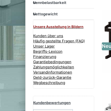
Nennbelastbarkeit
Nennbelastbarkeit
Nettogewicht
Nettogewicht
Unsere Ausstellung in Bildern
Kunden über uns
Häufig gestellte Fragen (FAQ)
Ne
Unser Lager
Begriffs-Lexicon
Finanzierung
Garantiebedingungen
Zahlungsmöglichkeiten
Versandinformationen
Geld-zurück-Garantie
Wegbeschreibung
Yamaha Digitalpiano
Kundenbewertungen
Yamaha CLP-895 GP
Yamaha CLP-885