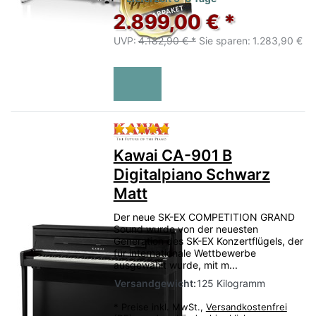
2.899,00 € *
UVP:
4.182,90 € *
Sie sparen:
1.283,90 €
Bewertung: 5 von 5 Sternen.
Kawai CA-901 B
Digitalpiano Schwarz
Matt
Der neue SK-EX COMPETITION GRAND
Sound wurde von der neuesten
Generation des SK-EX Konzertflügels, der
für internationale Wettbewerbe
ausgewählt wurde, mit m...
Versandgewicht:
125 Kilogramm
*
Preise inkl. MwSt.,
Versandkostenfrei