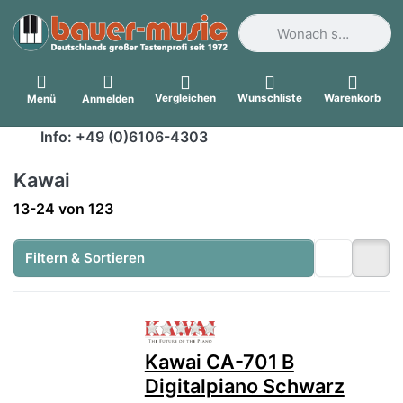
Geben Sie einen Suchbegri
Vergleichen
Wunschliste
Warenkorb
Menü
Anmelden
Info: +49 (0)6106-4303
Kawai
Suchergebnisse:
13-24
von
123
Filtern & Sortieren
Zu diesem Produkt liegen no
Kawai CA-701 B
Digitalpiano Schwarz