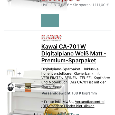
UVP:
3.810,00 € *
Sie sparen:
1.111,00 €
Zu diesem Produkt liegen no
Kawai CA-701 W
Digitalpiano Weiß Matt -
Premium-Sparpaket
Digitalpiano-Sparpaket - Inklusive
höhenverstellbarer Klavierbank mit
VERLEIMTEN BEINEN, TEUFEL Kopfhörer
und Notenbuch. Das CA701 ist mit der
Grand Feel III...
Versandgewicht:
108 Kilogramm
*
Preise inkl. MwSt.,
Versandkostenfrei
(DE) - andere Länder hier klicken
Lieferzeit 5-8 Tage