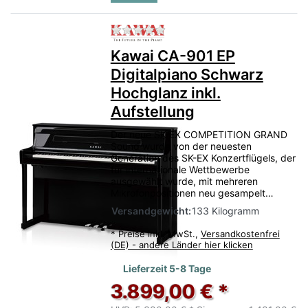
Zu diesem Produkt liegen no
Kawai CA-901 EP
Digitalpiano Schwarz
Hochglanz inkl.
Aufstellung
Der neue SK-EX COMPETITION GRAND
Sound wurde von der neuesten
Generation des SK-EX Konzertflügels, der
für internationale Wettbewerbe
ausgewählt wurde, mit mehreren
Mikrofonpositionen neu gesampelt…
Versandgewicht:
133 Kilogramm
*
Preise inkl. MwSt.,
Versandkostenfrei
(DE) - andere Länder hier klicken
Lieferzeit 5-8 Tage
3.899,00 € *