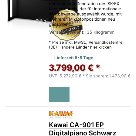
der neuesten Generation des SK-EX
Konzertflügels, der für internationale
Wettbewerbe ausgewählt wurde, mit
mehreren Mikrofonpositionen neu
gesampelt…
Versandgewicht:
135 Kilogramm
*
Preise inkl. MwSt.,
Versandkostenfrei
(DE) - andere Länder hier klicken
Lieferzeit 5-8 Tage
3.799,00 € *
UVP:
5.272,90 € *
Sie sparen:
1.473,90 €
Bewertung: 5 von 5 Sternen.
Kawai CA-901 EP
Digitalpiano Schwarz