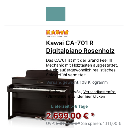
Bewertung: 5 von 5 Sternen.
Kawai CA-701 R
Digitalpiano Rosenholz
Das CA701 ist mit der Grand Feel III
Mechanik mit Holztasten ausgestattet,
die ein außergewöhnlich realistisches
Spielgefühl vermittelt..
Versandgewicht:
108 Kilogramm
*
Preise inkl. MwSt.,
Versandkostenfrei
(DE) - andere Länder hier klicken
Lieferzeit 5-8 Tage
2.699,00 € *
UVP:
3.810,00 € *
Sie sparen:
1.111,00 €