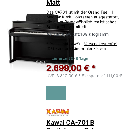
Matt
Das CA701 ist mit der Grand Feel III
Mechanik mit Holztasten ausgestattet,
die ein außergewöhnlich realistisches
Spielgefühl vermittelt..
Versandgewicht:
108 Kilogramm
*
Preise inkl. MwSt.,
Versandkostenfrei
(DE) - andere Länder hier klicken
Lieferzeit 5-8 Tage
2.699,00 € *
UVP:
3.810,00 € *
Sie sparen:
1.111,00 €
Bewertung: 5 von 5 Sternen.
Kawai CA-701 B