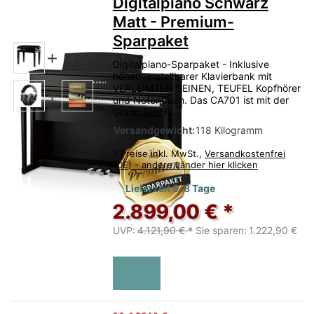
Digitalpiano Schwarz
Matt - Premium-
Sparpaket
Digitalpiano-Sparpaket - Inklusive
höhenverstellbarer Klavierbank mit
VERLEIMTEN BEINEN, TEUFEL Kopfhörer
und Notenbuch. Das CA701 ist mit der
Grand Feel III...
Versandgewicht:
118 Kilogramm
*
Preise inkl. MwSt.,
Versandkostenfrei
(DE) - andere Länder hier klicken
Lieferzeit 5-8 Tage
2.899,00 € *
UVP:
4.121,90 € *
Sie sparen:
1.222,90 €