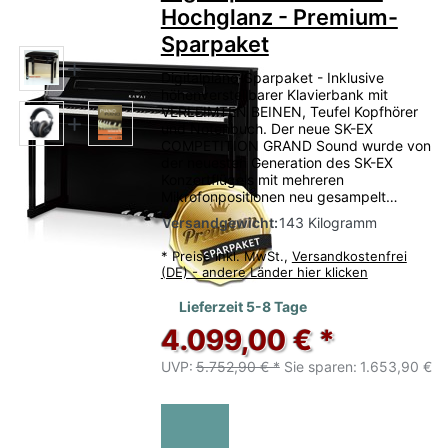
Hochglanz - Premium-
Sparpaket
Digitalpiano-Sparpaket - Inklusive
höhenverstellbarer Klavierbank mit
VERLEIMTEN BEINEN, Teufel Kopfhörer
und Notenbuch. Der neue SK-EX
COMPETITION GRAND Sound wurde von
der neuesten Generation des SK-EX
Konzertflügels mit mehreren
Mikrofonpositionen neu gesampelt…
Versandgewicht:
143 Kilogramm
*
Preise inkl. MwSt.,
Versandkostenfrei
(DE) - andere Länder hier klicken
Lieferzeit 5-8 Tage
4.099,00 € *
UVP:
5.752,90 € *
Sie sparen:
1.653,90 €