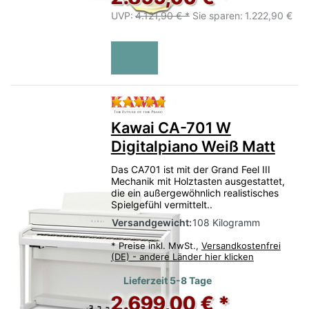
UVP:
4.121,90 € *
Sie sparen:
1.222,90 €
Bewertung: 5 von 5 Sternen.
Kawai CA-701 W
Digitalpiano Weiß Matt
Das CA701 ist mit der Grand Feel III
Mechanik mit Holztasten ausgestattet,
die ein außergewöhnlich realistisches
Spielgefühl vermittelt..
Versandgewicht:
108 Kilogramm
*
Preise inkl. MwSt.,
Versandkostenfrei
(DE) - andere Länder hier klicken
Lieferzeit 5-8 Tage
2.699,00 € *