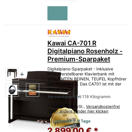
Bewertung: 5 von 5 Sternen.
Kawai CA-701 R
Digitalpiano Rosenholz -
Premium-Sparpaket
Digitalpiano-Sparpaket - Inklusive
höhenverstellbarer Klavierbank mit
VERLEIMTEN BEINEN, TEUFEL Kopfhörer
und Notenbuch. Das CA701 ist mit der
Grand Feel III...
Versandgewicht:
118 Kilogramm
*
Preise inkl. MwSt.,
Versandkostenfrei
(DE) - andere Länder hier klicken
Lieferzeit 5-8 Tage
2.899,00 € *