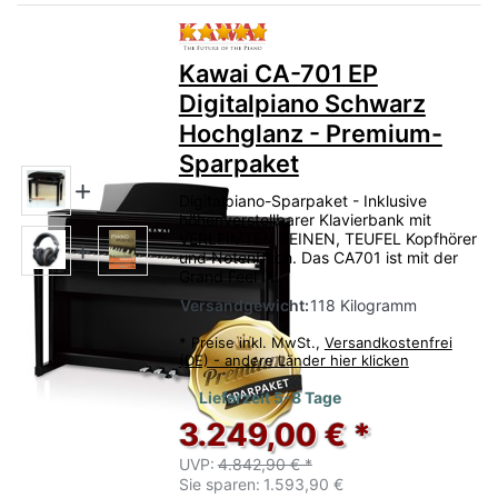
Bewertung: 5 von 5 Sternen.
Kawai CA-701 EP
Digitalpiano Schwarz
Hochglanz - Premium-
Sparpaket
Digitalpiano-Sparpaket - Inklusive
höhenverstellbarer Klavierbank mit
VERLEIMTEN BEINEN, TEUFEL Kopfhörer
und Notenbuch. Das CA701 ist mit der
Grand Feel III...
Versandgewicht:
118 Kilogramm
*
Preise inkl. MwSt.,
Versandkostenfrei
(DE) - andere Länder hier klicken
Lieferzeit 5-8 Tage
3.249,00 € *
UVP:
4.842,90 € *
Sie sparen:
1.593,90 €