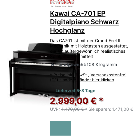
Zu diesem Produkt liegen no
Kawai CA-701 EP
Digitalpiano Schwarz
Hochglanz
Das CA701 ist mit der Grand Feel III
Mechanik mit Holztasten ausgestattet,
die ein außergewöhnlich realistisches
Spielgefühl vermittelt
Versandgewicht:
108 Kilogramm
*
Preise inkl. MwSt.,
Versandkostenfrei
(DE) - andere Länder hier klicken
Lieferzeit 5-8 Tage
2.999,00 € *
UVP:
4.470,00 € *
Sie sparen:
1.471,00 €