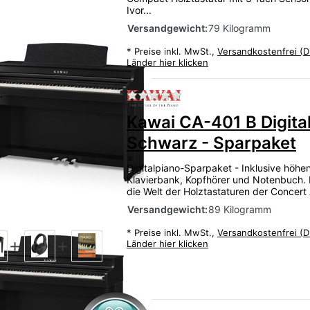
Ivor...
Versandgewicht:
79 Kilogramm
*
Preise inkl. MwSt.,
Versandkostenfrei (D
Länder hier klicken
Zu diesem Produkt liegen
Kawai CA-401 B Digita
Schwarz - Sparpaket
Digitalpiano-Sparpaket - Inklusive höhen
Klavierbank, Kopfhörer und Notenbuch. D
die Welt der Holztastaturen der Concert Ar
Versandgewicht:
89 Kilogramm
*
Preise inkl. MwSt.,
Versandkostenfrei (D
Länder hier klicken