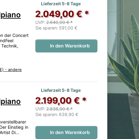
 noch keine Bewertungen vor.
Lieferzeit 5-8 Tage
2.049,00 € *
lpiano
UVP:
2.640,00 € *
Sie sparen:
591,00 €
ren der Concert
andFeel
In den Warenkorb
 Technik,
E) - andere
 noch keine Bewertungen vor.
Lieferzeit 5-8 Tage
2.199,00 € *
lpiano
UVP:
2.838,90 € *
Sie sparen:
639,90 €
verstellbarer
er Einstieg in
In den Warenkorb
tist Di...