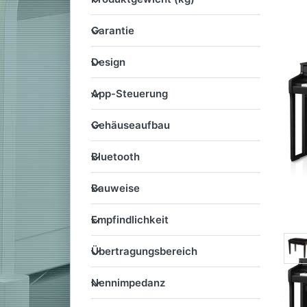
Garantie
Garantie
Design
Design
App-Steuerung
App-Steuerung
Gehäuseaufbau
Gehäuseaufbau
Bluetooth
Bluetooth
Bauweise
Bauweise
Empfindlichkeit
Empfindlichkeit
Übertragungsbereich
Übertragungsbereich
Nennimpedanz
Nennimpedanz