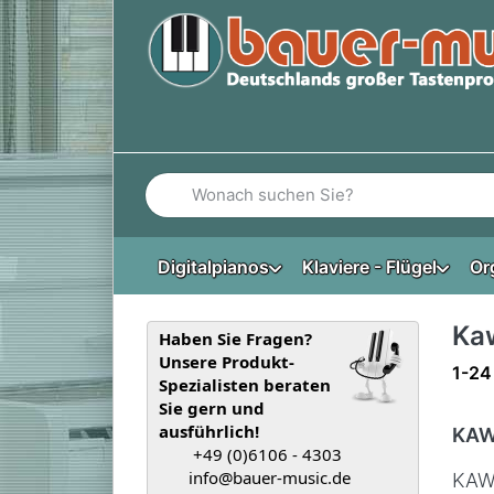
Geben Sie einen Suchbegriff ein. Während Si
Digitalpianos
Klaviere - Flügel
Or
Ka
Haben Sie Fragen?
Unsere Produkt-
Such
1-24
Spezialisten beraten
Sie gern und
ausführlich!
KAWA
+49 (0)6106 - 4303
info@bauer-music.de
KAWA