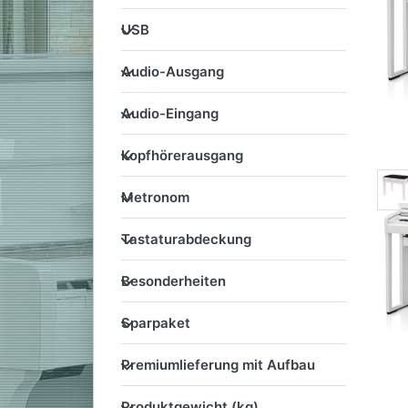
USB
USB
Audio-Ausgang
Audio-Ausgang
Audio-Eingang
Audio-Eingang
Kopfhörerausgang
Kopfhörerausgang
Metronom
Metronom
Tastaturabdeckung
Tastaturabdeckung
Besonderheiten
Besonderheiten
Sparpaket
Sparpaket
Premiumlieferung mit Aufb
Premiumlieferung mit Aufbau
Produktgewicht (kg)
Produktgewicht (kg)