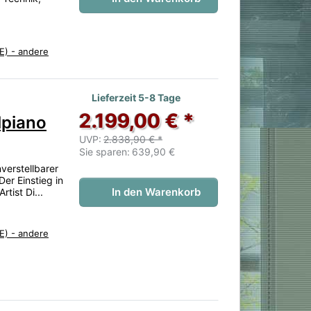
E) - andere
 noch keine Bewertungen vor.
Lieferzeit 5-8 Tage
2.199,00 € *
lpiano
UVP:
2.838,90 € *
Sie sparen:
639,90 €
verstellbarer
er Einstieg in
In den Warenkorb
tist Di...
E) - andere