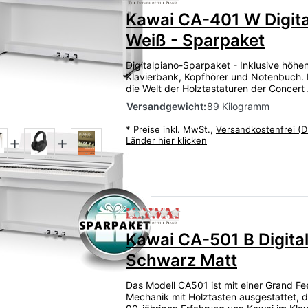
Kawai CA-401 W Digita
Weiß - Sparpaket
Digitalpiano-Sparpaket - Inklusive höhen
Klavierbank, Kopfhörer und Notenbuch. D
die Welt der Holztastaturen der Concert A
Versandgewicht:
89 Kilogramm
*
Preise inkl. MwSt.,
Versandkostenfrei (D
Länder hier klicken
Zu diesem Produkt liegen
Kawai CA-501 B Digita
Schwarz Matt
au
Das Modell CA501 ist mit einer Grand F
Mechanik mit Holztasten ausgestattet, d