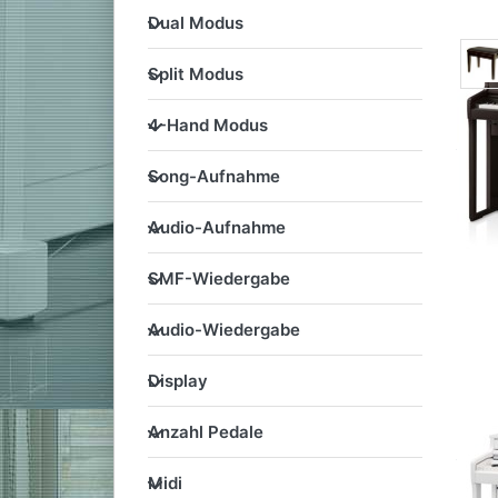
Dual Modus
Dual Modus
Split Modus
Split Modus
4-Hand Modus
4-Hand Modus
Song-Aufnahme
Song-Aufnahme
Audio-Aufnahme
Audio-Aufnahme
SMF-Wiedergabe
SMF-Wiedergabe
Audio-Wiedergabe
Audio-Wiedergabe
Display
Display
Anzahl Pedale
Anzahl Pedale
Midi
Midi