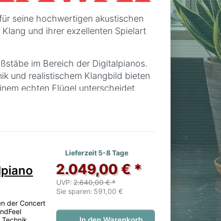
 für seine hochwertigen akustischen
Klang und ihrer exzellenten Spielart
stäbe im Bereich der Digitalpianos.
ik und realistischem Klangbild bieten
einem echten Flügel unterscheidet.
 – KAWAI vereint traditionelle
nisten auf der ganzen Welt.
 noch keine Bewertungen vor.
Lieferzeit 5-8 Tage
2.049,00 € *
lpiano
UVP:
2.640,00 € *
Sie sparen:
591,00 €
ren der Concert
andFeel
In den Warenkorb
 Technik,