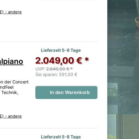
E) - andere
 noch keine Bewertungen vor.
Lieferzeit 5-8 Tage
2.049,00 € *
lpiano
UVP:
2.640,00 € *
Sie sparen:
591,00 €
ren der Concert
andFeel
In den Warenkorb
 Technik,
E) - andere
 noch keine Bewertungen vor.
Lieferzeit 5-8 Tage