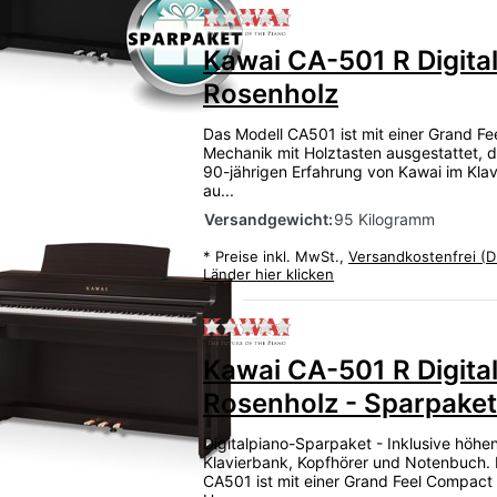
Zu diesem Produkt liegen
Kawai CA-501 R Digita
Rosenholz
Das Modell CA501 ist mit einer Grand F
Mechanik mit Holztasten ausgestattet, d
90-jährigen Erfahrung von Kawai im Klav
au...
Versandgewicht:
95 Kilogramm
*
Preise inkl. MwSt.,
Versandkostenfrei (D
Länder hier klicken
Zu diesem Produkt liegen
Kawai CA-501 R Digita
Rosenholz - Sparpaket
Digitalpiano-Sparpaket - Inklusive höhen
Klavierbank, Kopfhörer und Notenbuch.
CA501 ist mit einer Grand Feel Compact