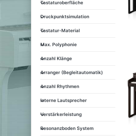
Tastaturoberfläche
Tastaturoberfläche
Druckpunktsimulation
Druckpunktsimulation
Tastatur-Material
Tastatur-Material
Max. Polyphonie
Max. Polyphonie
Anzahl Klänge
Anzahl Klänge
Arranger (Begleitautomatik
Arranger (Begleitautomatik)
Anzahl Rhythmen
Anzahl Rhythmen
Interne Lautsprecher
Interne Lautsprecher
Verstärkerleistung
Verstärkerleistung
Resonanzboden System
Resonanzboden System