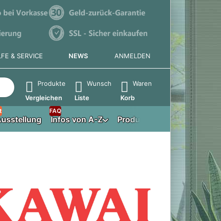
LFE & SERVICE
NEWS
ANMELDEN
e die Eingabetaste, um alle Ergebnisse aufzurufen.
Produkte
Wunsch
Waren
Vergleichen
Liste
Korb
t
FAQ
usstellung
Infos von A-Z
Produktberater