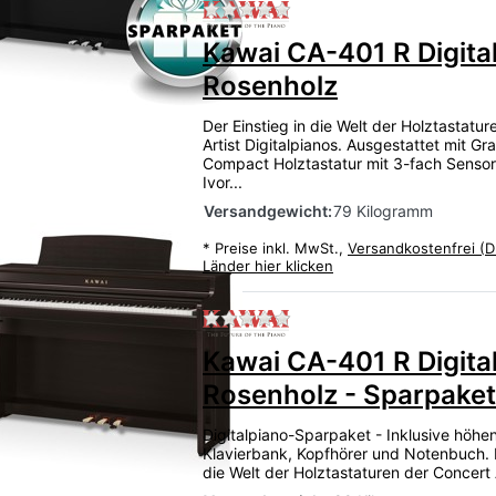
Zu diesem Produkt liegen
Kawai CA-401 R Digita
Rosenholz
Der Einstieg in die Welt der Holztastatu
Artist Digitalpianos. Ausgestattet mit Gr
Compact Holztastatur mit 3-fach Sensor
Ivor...
Versandgewicht:
79 Kilogramm
*
Preise inkl. MwSt.,
Versandkostenfrei (D
)
Länder hier klicken
Zu diesem Produkt liegen
Kawai CA-401 R Digita
Rosenholz - Sparpaket
Digitalpiano-Sparpaket - Inklusive höhen
Klavierbank, Kopfhörer und Notenbuch. D
die Welt der Holztastaturen der Concert Ar