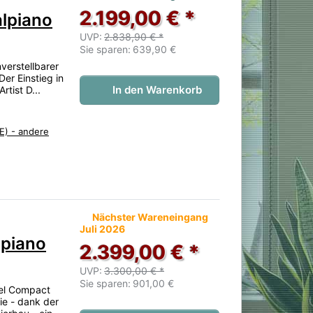
2.199,00 € *
lpiano
UVP:
2.838,90 € *
Sie sparen:
639,90 €
verstellbarer
er Einstieg in
In den Warenkorb
rtist D...
E) - andere
 noch keine Bewertungen vor.
Nächster Wareneingang
Juli 2026
lpiano
2.399,00 € *
UVP:
3.300,00 € *
Sie sparen:
901,00 €
eel Compact
ie - dank der