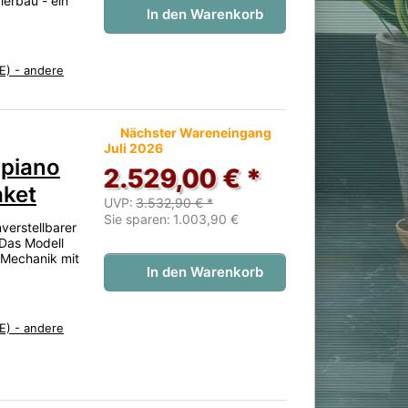
ierbau - ein
In den Warenkorb
E) - andere
 noch keine Bewertungen vor.
Nächster Wareneingang
Juli 2026
lpiano
2.529,00 € *
aket
UVP:
3.532,90 € *
Sie sparen:
1.003,90 €
verstellbarer
 Das Modell
 Mechanik mit
In den Warenkorb
E) - andere