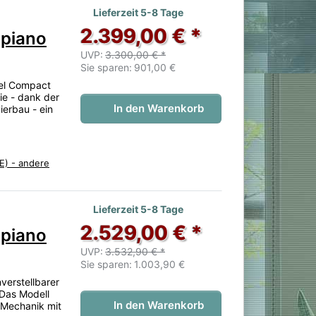
 noch keine Bewertungen vor.
Lieferzeit 5-8 Tage
2.399,00 € *
lpiano
UVP:
3.300,00 € *
Sie sparen:
901,00 €
eel Compact
ie - dank der
In den Warenkorb
ierbau - ein
E) - andere
 noch keine Bewertungen vor.
Lieferzeit 5-8 Tage
2.529,00 € *
lpiano
UVP:
3.532,90 € *
Sie sparen:
1.003,90 €
verstellbarer
 Das Modell
In den Warenkorb
 Mechanik mit