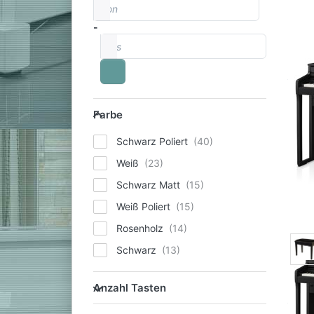
von
Preisspanne
-
bis
Farbe
Farbe
Schwarz Poliert
Weiß
Schwarz Matt
Weiß Poliert
Rosenholz
Schwarz
Anzahl Tasten
Anzahl Tasten