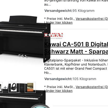
90-jährigen Erfahrung von Kawai im Klav
au...
Versandgewicht:
95 Kilogramm
*
Preise inkl. MwSt.,
Versandkostenfrei (D
Länder hier klicken
Zu diesem Produkt liegen
Kawai CA-501 B Digita
Schwarz Matt - Sparp
Digitalpiano-Sparpaket - Inklusive höhen
Klavierbank, Kopfhörer und Notenbuch.
CA501 ist mit einer Grand Feel Compact
Ho...
Versandgewicht:
105 Kilogramm
*
Preise inkl. MwSt.,
Versandkostenfrei (D
Länder hier klicken