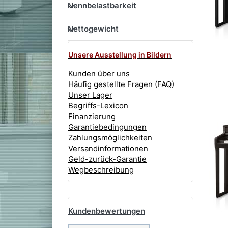
Nennbelastbarkeit
Nennbelastbarkeit
Nettogewicht
Nettogewicht
Unsere Ausstellung in Bildern
Kunden über uns
Häufig gestellte Fragen (FAQ)
Unser Lager
Begriffs-Lexicon
Finanzierung
Garantiebedingungen
Zahlungsmöglichkeiten
Versandinformationen
Geld-zurück-Garantie
Wegbeschreibung
Yamaha Digitalpiano
Kundenbewertungen
Yamaha CLP-895 GP
Yamaha CLP-885