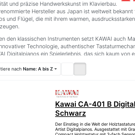
ität und präzise Handwerkskunst im Klavierbau.
renommierte Hersteller aus Japan ist weltweit bekannt
os und Flügel, die mit ihrem warmen, ausdrucksstarken 
zeugen.
n den klassischen Instrumenten setzt KAWAI auch Maß
innovativer Technologie, authentischer Tastaturmechan
I Digitalpianos ein Spielerlebnis, das sich kaum von 
kustische Klaviere, Konzertflügel oder digitale Modelle
tiere nach
Name: A bis Z
werkskunst mit modernster Technik und begeistert Pia
Zu diesem Produkt liegen
Kawai CA-401 B Digita
Schwarz
Der Einstieg in die Welt der Holztastatu
Artist Digitalpianos. Ausgestattet mit Gr
Compact Holztastatur mit 3-fach Sensor