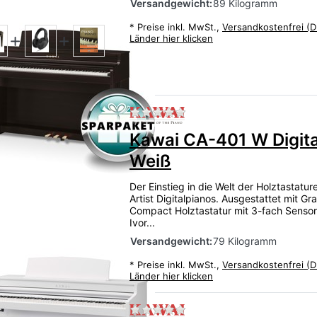
Versandgewicht:
89 Kilogramm
*
Preise inkl. MwSt.,
Versandkostenfrei (D
Länder hier klicken
Zu diesem Produkt liegen
Kawai CA-401 W Digita
Weiß
Der Einstieg in die Welt der Holztastatu
Artist Digitalpianos. Ausgestattet mit Gr
Compact Holztastatur mit 3-fach Sensor
Ivor...
Versandgewicht:
79 Kilogramm
*
Preise inkl. MwSt.,
Versandkostenfrei (D
Länder hier klicken
Zu diesem Produkt liegen