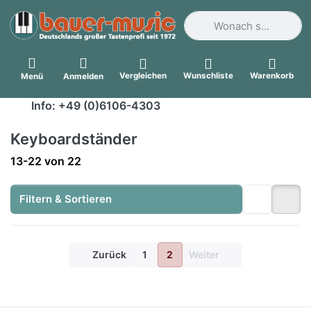
Geben Sie einen Suchbegri
Vergleichen
Wunschliste
Warenkorb
Menü
Anmelden
Info: +49 (0)6106-4303
Keyboardständer
Suchergebnisse:
13-22
von
22
Filtern & Sortieren
Zurück
1
2
Weiter