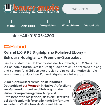
Geben Sie einen Suchbegri
Vergleichen
Wunschliste
Warenkorb
Menü
Anmelden
Info: +49 (0)6106-4303
Roland LX-9 PE Digitalpiano Polished Ebony -
Schwarz Hochglanz - Premium-Sparpaket
Das LX-9 stellt das Spitzenmodell der hochwertigen LX-Serie dar.
Mit seinem eindrucksvollen Design, seinem unübertroffenen Klang
und seinem feinfühligen Ausdruck vereint es alle Merkmale, die
von einem erstklassigen Konzertflügel erwartet werden.
Diesen Artikel liefern wir Ihnen innerhalb
Deutschland
auf Wunsch
inklusive Aufstellung
am Verwendungsort und Entsorgung der
Verkaufsverpackung ohne Aufpreis!
Bitte beachten Sie jedoch, dass die Lieferzeit
bei der Premiumlieferung je nach Entfernung
zwischen 1-2 Wochen ab Versanddatum