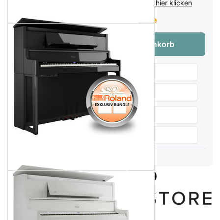
inkl. MwSt. (19%),
Infos zu Versandkosten - hier klicken
Lieferzeit:
Verfügbarkeit auf Anfrage
Roland LX-9 PE Digitalpiano Polished E
Menge:
1
In den Warenkorb
Wunschliste
Produktanfrage
Weitersagen
Vergleichen