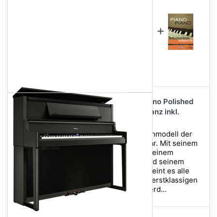
im Sparpaket enthalten
im Sparpaket enthalten
4.499,00 €
Im Set für nur
Roland LX-9 PE Digitalpiano Polished
Ebony - Schwarz Hochglanz inkl.
Montage
Das LX-9 stellt das Spitzenmodell der
hochwertigen LX-Serie dar. Mit seinem
eindrucksvollen Design, seinem
unübertroffenen Klang und seinem
feinfühligen Ausdruck vereint es alle
Merkmale, die von einem erstklassigen
Konzertflügel erwartet werd...