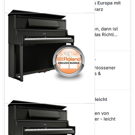
Premium-Klavierbank aus Europa mit
verleimten Beinen - Schwarz
Hochglanz (UvP: 249,00)
Wenn Sie Wert auf hohe
Verarbeitungsqualität legen, dann ist
diese Klavierbank genau das Richti...
Stoffbezug: Schwarz
Teufel Massive Kopfhörer
Ohrumschließender, geschlossener
Kopfhörer für Musiker, DJs &
Bassliebhaber
Piano-Piano - für Klavier leicht
arrangiert + 3 CD's
Die 100 schönsten Melodien von
Klassik bis Pop - Für Klavier - leicht
arrangiert