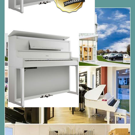
arbeiten
Steuerung der LX-9-Funktionen, Erkundung
von Lektionen und mehr mit der
dazugehörigen Roland Piano App
Fortgeschrittenes Metronom, Aufnahme und
zwei Kopfhöreranschlüsse für das tägliche
Üben
USB-Anschlüsse für die Verbindung mit
Computern und Flash-Speichergeräten
Verfügbar in poliertem Weiß, poliertem
Ebenholz und Holzkohleschwarz