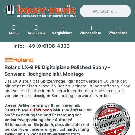
Geben Sie einen Suchbegri
Vergleichen
Wunschliste
Warenkorb
Menü
Anmelden
Info: +49 (0)6106-4303
Roland LX-9 PE Digitalpiano Polished Ebony -
Schwarz Hochglanz inkl. Montage
Das LX-9 stellt das Spitzenmodell der hochwertigen LX-Serie dar.
Mit seinem eindrucksvollen Design, seinem unübertroffenen Klang
und seinem feinfühligen Ausdruck vereint es alle Merkmale, die
von einem erstklassigen Konzertflügel erwartet werden.
Diesen Artikel liefern wir Ihnen innerhalb
Deutschland
auf Wunsch
inklusive Aufstellung
am Verwendungsort und Entsorgung der
Verkaufsverpackung ohne Aufpreis!
Bitte beachten Sie jedoch, dass die Lieferzeit
bei der Premiumlieferung je nach Entfernung
zwischen 1-2 Wochen ab Versanddatum