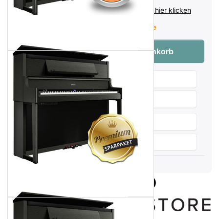
inkl. MwSt. (19%),
Infos zu Versandkosten - hier klicken
Lieferzeit:
Verfügbarkeit auf Anfrage
Roland LX-9 PE Digitalpiano Polished Eb
Menge:
1
In den Warenkorb
Wunschliste
Produktanfrage
Weitersagen
Vergleichen