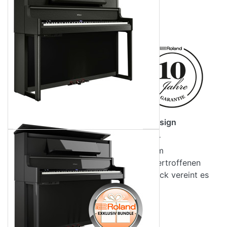
Audio & Video
Produktbeschreibung
ROLAND LX-9 PE
Digitalpiano -
Polished Ebony -
Schwarz Hochglanz
Premium-Flügelqualität im Klavier-Design
Das LX-9 stellt das Spitzenmodell der
hochwertigen LX-Serie dar. Mit seinem
eindrucksvollen Design, seinem unübertroffenen
Klang und seinem feinfühligen Ausdruck vereint es
alle Merkmale, die von einem erstklassigen
Produktdetails
Konzertflügel erwartet werden – ergänzt durch die
Bewertungen
Vorzüge eines fortschrittlichen modernen
Downloads
Instruments. Es bietet eine Reihe digitaler