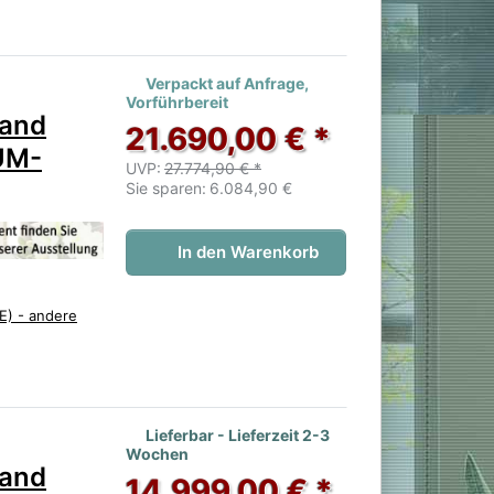
 noch keine Bewertungen vor.
Verpackt auf Anfrage,
Vorführbereit
rand
21.690,00 € *
UM-
UVP:
27.774,90 € *
Sie sparen:
6.084,90 €
In den Warenkorb
E) - andere
 noch keine Bewertungen vor.
Lieferbar - Lieferzeit 2-3
Wochen
rand
14.999,00 € *