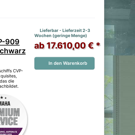
en. 1 Bewertung.
Lieferbar - Lieferzeit 2-3
Wochen (geringe Menge)
P-909
ab 17.610,00 € *
Schwarz
In den Warenkorb
schiffs CVP-
quisites,
 das die
achbildet.