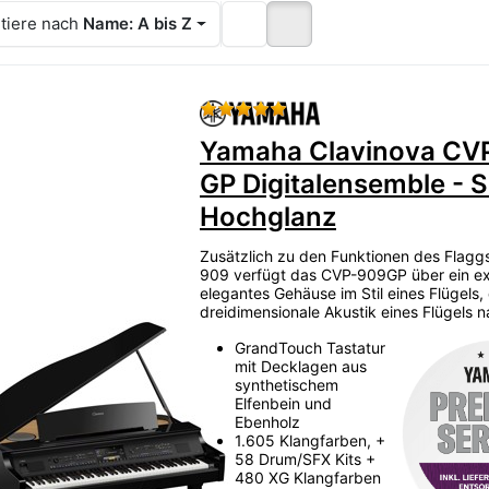
tiere nach
Name: A bis Z
Bewertung: 5 von 5 Stern
Yamaha Clavinova CV
GP Digitalensemble - 
Hochglanz
Zusätzlich zu den Funktionen des Flagg
909 verfügt das CVP-909GP über ein ex
elegantes Gehäuse im Stil eines Flügels,
dreidimensionale Akustik eines Flügels n
GrandTouch Tastatur
mit Decklagen aus
synthetischem
Elfenbein und
Ebenholz
1.605 Klangfarben, +
58 Drum/SFX Kits +
480 XG Klangfarben