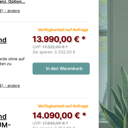
nz, Option...
E) - andere
 noch keine Bewertungen vor.
Verfügbarkeit auf Anfrage
13.990,00 € *
nd
UVP:
17.322,00 € *
Sie sparen:
3.332,00 €
urde ohne auf
hten zu
In den Warenkorb
E) - andere
 noch keine Bewertungen vor.
Verfügbarkeit auf Anfrage
14.090,00 € *
nd
UVP:
17.842,90 € *
UM-