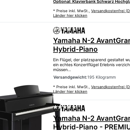
Optional: Klavierbank Schwarz Hochgla
*
Preise inkl. MwSt.,
Versandkostenfrei (D
Länder hier klicken
Zu diesem Produkt liegen
Yamaha N-2 AvantGra
Hybrid-Piano
Ein Flügel, der platzsparend gestaltet w
ein echtes Konzertflügel Erlebnis verzic
müssen…
Versandgewicht:
195 Kilogramm
*
Preise inkl. MwSt.,
Versandkostenfrei (D
Länder hier klicken
Zu diesem Produkt liegen
Yamaha N-2 AvantGra
Hybrid-Piano - PREMI