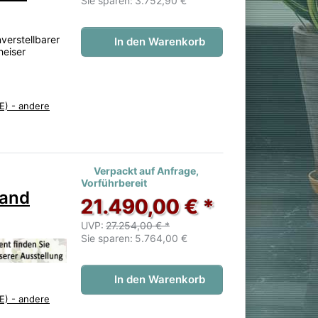
Sie sparen:
3.752,90 €
verstellbarer
In den Warenkorb
heiser
E) - andere
 noch keine Bewertungen vor.
Verpackt auf Anfrage,
Vorführbereit
rand
21.490,00 € *
UVP:
27.254,00 € *
Sie sparen:
5.764,00 €
In den Warenkorb
E) - andere