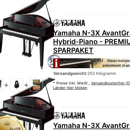
)
Zu diesem Produkt liegen
Yamaha N-3X AvantG
Hybrid-Piano - PREMI
SPARPAKET
Versandgewicht:
250 Kilogramm
*
Preise inkl. MwSt.,
Versandkostenfrei (D
Länder hier klicken
Zu diesem Produkt liegen
Yamaha N-3X AvantG