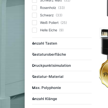
Schwarz Matt
Rosenholz
Schwarz
Weiß Poliert
Helle Eiche
Weiß Birke (White Birch)
Anzahl Tasten
Anzahl Tasten
Harmonious Mustard
Tastaturoberfläche
Rot
Tastaturoberfläche
Sheer White
Druckpunktsimulation
Druckpunktsimulation
Smoked Oak
Tastatur-Material
Celadon Green
Tastatur-Material
Esche Weiß
Max. Polyphonie
Max. Polyphonie
Pure Oak
Anzahl Klänge
Walnut
Anzahl Klänge