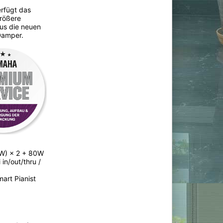
rfügt das
größere
lus die neuen
Damper.
W) × 2 + 80W
in/out/thru /
art Pianist