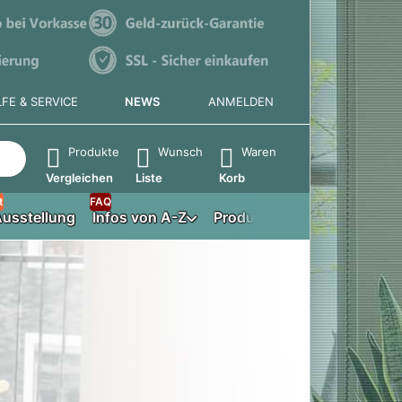
LFE & SERVICE
NEWS
ANMELDEN
e die Eingabetaste, um alle Ergebnisse aufzurufen.
Produkte
Wunsch
Waren
Vergleichen
Liste
Korb
t
FAQ
usstellung
Infos von A-Z
Produktberater