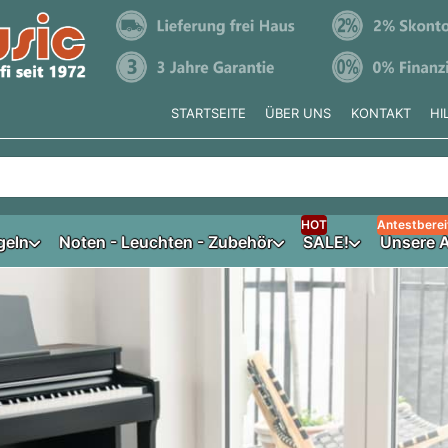
STARTSEITE
ÜBER UNS
KONTAKT
HI
e tippen, erscheinen automatisch erste Ergebnisse. Drücken Si
HOT
Antestberei
geln
Noten - Leuchten - Zubehör
SALE!
Unsere A