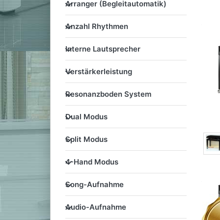
Arranger (Begleitautomatik
Arranger (Begleitautomatik)
Anzahl Rhythmen
Anzahl Rhythmen
Interne Lautsprecher
Interne Lautsprecher
Verstärkerleistung
Verstärkerleistung
Resonanzboden System
Resonanzboden System
Dual Modus
Dual Modus
Split Modus
Split Modus
4-Hand Modus
4-Hand Modus
Song-Aufnahme
Song-Aufnahme
Audio-Aufnahme
Audio-Aufnahme