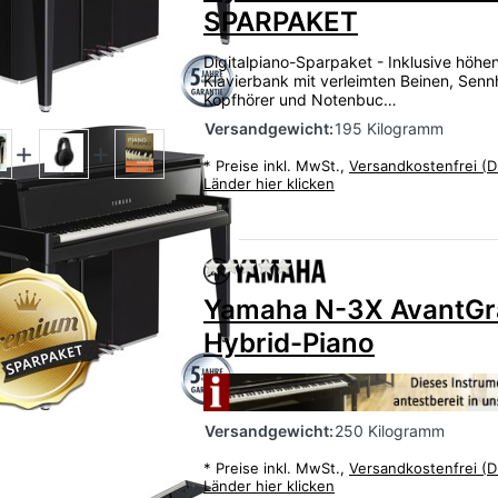
SPARPAKET
Digitalpiano-Sparpaket - Inklusive höhen
Klavierbank mit verleimten Beinen, Senn
Kopfhörer und Notenbuc…
Versandgewicht:
195 Kilogramm
*
Preise inkl. MwSt.,
Versandkostenfrei (D
Länder hier klicken
Zu diesem Produkt liegen
Yamaha N-3X AvantG
Hybrid-Piano
Versandgewicht:
250 Kilogramm
*
Preise inkl. MwSt.,
Versandkostenfrei (D
Länder hier klicken