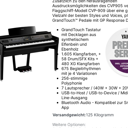
Zusätzlich zu den herausragenden
Ausdrucksmöglichkeiten des CVP905 ve
Flaggschiff-Modell CVP-909 über eine 
Vielzahl der besten Styles und Voices, p
GrandTouch™ Pedale mit GP Response 
GrandTouch Tastatur
mit Decklagen aus
synthetischem
Elfenbein und
Ebenholz
1.605 Klangfarben, +
58 Drum/SFX Kits +
480 XG Klangfarben
675 Begleitrhythmen
mit je 4 Variationen
256-stimmige
Polyphonie
7 Lautsprecher /
(40W + 30W + 20
USB-to-Host / USB-to-Device / Midi 
Line-Ausgang
Bluetooth Audio -
Kompatibel zur Sm
App
Versandgewicht:
125 Kilogramm
Weitere Optionen: