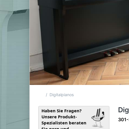
Startseite
Digitalpianos
Dig
Haben Sie Fragen?
Unsere Produkt-
Such
301-
Spezialisten beraten
Sie gern und