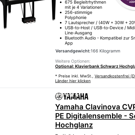
675 Begleitrhythmen
mit je 4 Variationen
256-stimmige
Polyphonie
7 Lautsprecher /
(40W + 30W + 20
USB-to-Host / USB-to-Device / Midi 
Line-Ausgang
Bluetooth Audio -
Kompatibel zur Sm
App
Versandgewicht:
166 Kilogramm
Weitere Optionen:
Optional: Klavierbank Schwarz Hochgla
*
Preise inkl. MwSt.,
Versandkostenfrei (D
Länder hier klicken
Zu diesem Produkt liegen
Yamaha Clavinova CV
PE Digitalensemble - 
Hochglanz