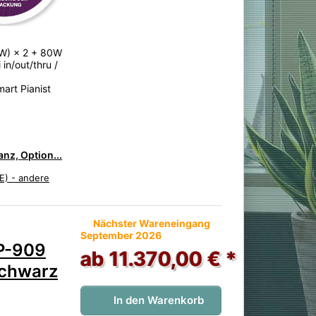
W) × 2 + 80W
in/out/thru /
art Pianist
nz, Option...
E) - andere
 noch keine Bewertungen vor.
Nächster Wareneingang
September 2026
P-909
ab 11.370,00 € *
Schwarz
In den Warenkorb