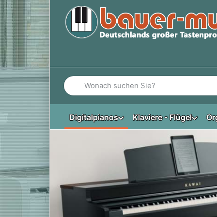
Geben Sie einen Suchbegriff ein. Während Si
Digitalpianos
Klaviere - Flügel
Or