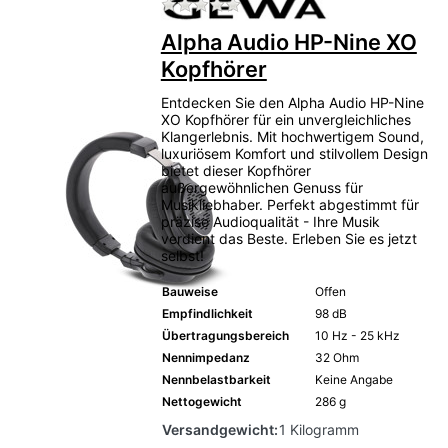
Zu diesem Produkt liegen no
Alpha Audio HP-Nine XO
Kopfhörer
Entdecken Sie den Alpha Audio HP-Nine
XO Kopfhörer für ein unvergleichliches
Klangerlebnis. Mit hochwertigem Sound,
luxuriösem Komfort und stilvollem Design
bietet dieser Kopfhörer
außergewöhnlichen Genuss für
Musikliebhaber. Perfekt abgestimmt für
präzise Audioqualität - Ihre Musik
verdient das Beste. Erleben Sie es jetzt
selbst!
Bauweise
Offen
Empfindlichkeit
98 dB
Übertragungsbereich
10 Hz - 25 kHz
Nennimpedanz
32 Ohm
Nennbelastbarkeit
Keine Angabe
Nettogewicht
286 g
Versandgewicht:
1 Kilogramm