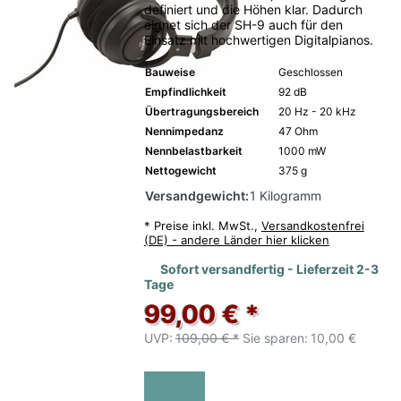
definiert und die Höhen klar. Dadurch
eignet sich der SH-9 auch für den
Einsatz mit hochwertigen Digitalpianos.
Bauweise
Geschlossen
Empfindlichkeit
92 dB
Übertragungsbereich
20 Hz - 20 kHz
Nennimpedanz
47 Ohm
Nennbelastbarkeit
1000 mW
Nettogewicht
375 g
Versandgewicht:
1 Kilogramm
*
Preise inkl. MwSt.,
Versandkostenfrei
(DE) - andere Länder hier klicken
Sofort versandfertig - Lieferzeit 2-3
Tage
99,00 € *
UVP:
109,00 € *
Sie sparen:
10,00 €