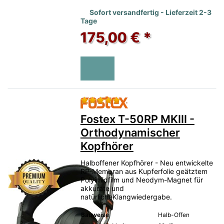
Sofort versandfertig - Lieferzeit 2-3
Tage
175,00 € *
Bewertung: 5 von 5 Sternen.
Fostex T-50RP MKIII -
Orthodynamischer
Kopfhörer
Halboffener Kopfhörer - Neu entwickelte
RP-Membran aus Kupferfolie geätztem
Polyimidfilm und Neodym-Magnet für
akkurate und
natürlicheKlangwiedergabe.
Bauweise
Halb-Offen