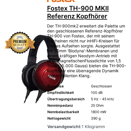
Fostex TH-900 MKII
Referenz Kopfhörer
Der TH-900mk2 erweitert die Palette um
den geschlossenen Referenz-Kopfhörer
TH-900 von Fostex, der mit seinem
Erscheinen nicht nur inHiFi-Kreisen für
großes Aufsehen sorgte. Ausgestattet
mit 50mm 'Biodyna'-Membranen und
einem kräftigen Neodym-Antrieb mit
einer magnetischenFlussdichte von 1,5
Tesla (15.000 Gauss) bieten die TH-900-
Kopfhörer eine überragende Dynamik
und exzellenten Klang.
Bauweise
Geschlossen
Empfindlichkeit
100 dB
Übertragungsbereich
5 Hz - 45 kHz
Nennimpedanz
25 Ohm
Nennbelastbarkeit
1800 mW
Nettogewicht
390 g
Versandgewicht:
1 Kilogramm