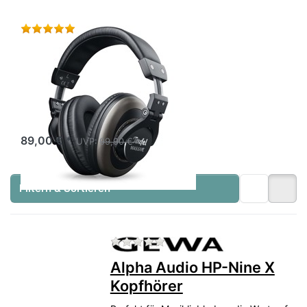
Bewertung: 5 von 5 Sternen. 1 Bewertung.
TEUFEL
Teufel Massive
Kopfhörer
Ohrumschließender,
geschlossener Kopfhörer
für Musiker, DJs &
Sofort versandfertig - Lieferzeit 2-3 Tage
Bassliebhaber
89,00 € *
UVP:
99,90 € *
Filtern & Sortieren
Zu diesem Produkt liegen no
Alpha Audio HP-Nine X
Kopfhörer