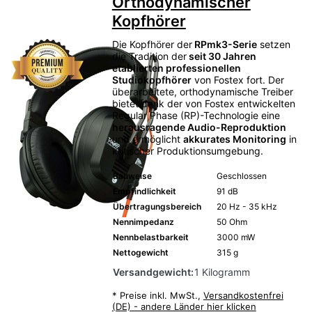
Orthodynamischer
Kopfhörer
Die Kopfhörer der
RPmk3-Serie
setzen
die Tradition der
seit 30 Jahren
etablierten professionellen
Studiokopfhörer
von Fostex fort. Der
überarbeitete, orthodynamische Treiber
bietet dank der von Fostex entwickelten
Regular Phase (RP)-Technologie eine
herausragende Audio-Reproduktion
und ermöglicht
akkurates Monitoring
in
kritischer Produktionsumgebung.
Bauweise
Geschlossen
Empfindlichkeit
91 dB
Übertragungsbereich
20 Hz - 35 kHz
Nennimpedanz
50 Ohm
Nennbelastbarkeit
3000 mW
Nettogewicht
315 g
Versandgewicht:
1 Kilogramm
*
Preise inkl. MwSt.,
Versandkostenfrei
(DE) - andere Länder hier klicken