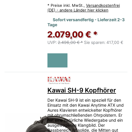
*
Preise inkl. MwSt.,
Versandkostenfrei
(DE) - andere Länder hier klicken
Sofort versandfertig - Lieferzeit 2-3
Tage
2.079,00 € *
UVP:
2.496,00 € *
Sie sparen:
417,00 €
Zu diesem Produkt liegen no
Kawai SH-9 Kopfhörer
Der Kawai SH-9 ist ein speziell für den
Einsatz mit den Kawai Anytime ATX und
Aures Klavieren entwickelter Kopfhörer
mit ohrumschließenden Ohrpolstern. Er
hat eine natürliche Wiedergabe und ein
ausgewogenes Klangbild. Der
Bassbereich ist solide, die Mitten gut