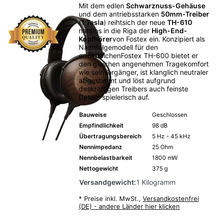
Mit dem edlen
Schwarznuss-Gehäuse
und dem antriebsstarken
50mm-Treiber
(
1 Tesla
) reihtsich der neue
TH-610
nahtlos in die Riga der
High-End-
Kopfhörer
von Fostex ein. Konzipiert als
Nachfolgemodell für den
erfolgreichenFostex TH-600 bietet er
den gleichen angenehmen Tragekomfort
wie seinVorgänger, ist klanglich neutraler
abgestimmt und löst aufgrund
deskräftigen Treibers auch feinste
Details spielerisch auf.
Bauweise
Geschlossen
Empfindlichkeit
98 dB
Übertragungsbereich
5 Hz - 45 kHz
Nennimpedanz
25 Ohm
Nennbelastbarkeit
1800 mW
Nettogewicht
375 g
Versandgewicht:
1 Kilogramm
*
Preise inkl. MwSt.,
Versandkostenfrei
(DE) - andere Länder hier klicken