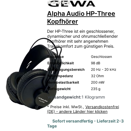
Zu diesem Produkt liegen no
Alpha Audio HP-Three
Kopfhörer
Der HP-Three ist ein geschlossener,
dynamischer und ohrumschließender
Kopfhörer mit sehr angenehmen
Tragekomfort zum günstigen Preis.
Bauweise
Geschlossen
Empfindlichkeit
98 dB
Übertragungsbereich
20 Hz - 20 kHz
Nennimpedanz
32 Ohm
Nennbelastbarkeit
200 mW
Nettogewicht
235 g
Versandgewicht:
1 Kilogramm
*
Preise inkl. MwSt.,
Versandkostenfrei
(DE) - andere Länder hier klicken
Sofort versandfertig - Lieferzeit 2-3
Tage