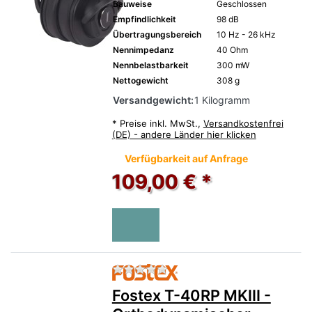
Bauweise
Geschlossen
Empfindlichkeit
98 dB
Übertragungsbereich
10 Hz - 26 kHz
Nennimpedanz
40 Ohm
Nennbelastbarkeit
300 mW
Nettogewicht
308 g
Versandgewicht:
1 Kilogramm
*
Preise inkl. MwSt.,
Versandkostenfrei
(DE) - andere Länder hier klicken
Verfügbarkeit auf Anfrage
109,00 € *
Zu diesem Produkt liegen no
Fostex T-40RP MKIII -