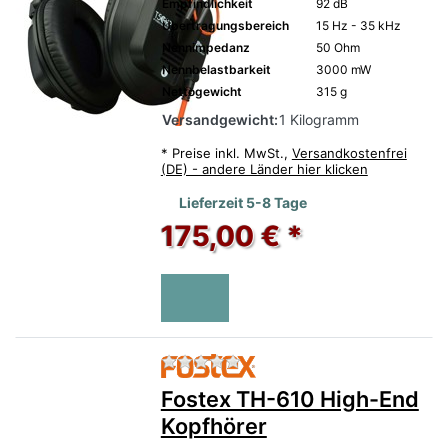
Empfindlichkeit
92 dB
Übertragungsbereich
15 Hz - 35 kHz
Nennimpedanz
50 Ohm
Nennbelastbarkeit
3000 mW
Nettogewicht
315 g
Versandgewicht:
1 Kilogramm
*
Preise inkl. MwSt.,
Versandkostenfrei
(DE) - andere Länder hier klicken
Lieferzeit 5-8 Tage
175,00 € *
Zu diesem Produkt liegen no
Fostex TH-610 High-End
Kopfhörer