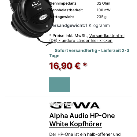
Nennimpedanz
32 Ohm
Nennbelastbarkeit
100 mW
Nettogewicht
235 g
Versandgewicht:
1 Kilogramm
*
Preise inkl. MwSt.,
Versandkostenfrei
(DE) - andere Länder hier klicken
Sofort versandfertig - Lieferzeit 2-3
Tage
16,90 € *
Zu diesem Produkt liegen no
Alpha Audio HP-One
White Kopfhörer
Der HP-One ist ein halb-offener und