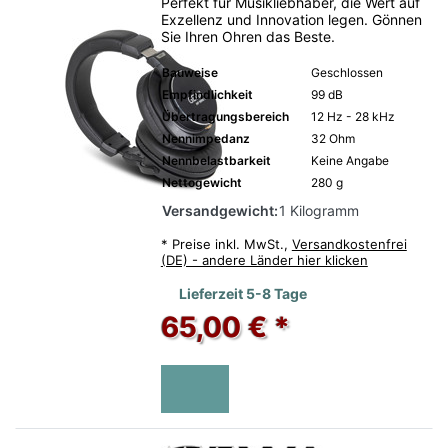
Perfekt für Musikliebhaber, die Wert auf
Exzellenz und Innovation legen. Gönnen
Sie Ihren Ohren das Beste.
Bauweise
Geschlossen
Empfindlichkeit
99 dB
Übertragungsbereich
12 Hz - 28 kHz
Nennimpedanz
32 Ohm
Nennbelastbarkeit
Keine Angabe
Nettogewicht
280 g
Versandgewicht:
1 Kilogramm
*
Preise inkl. MwSt.,
Versandkostenfrei
(DE) - andere Länder hier klicken
Lieferzeit 5-8 Tage
65,00 € *