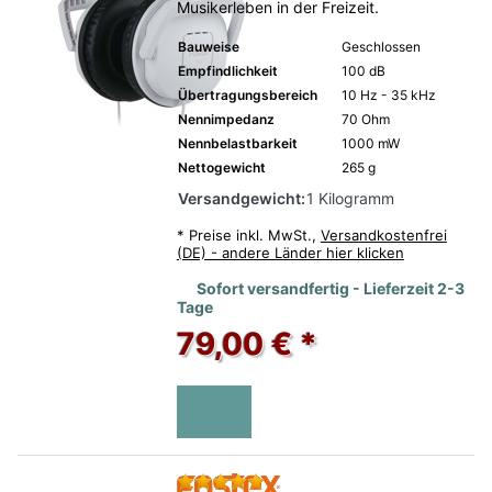
Musikerleben in der Freizeit.
Bauweise
Geschlossen
Empfindlichkeit
100 dB
Übertragungsbereich
10 Hz - 35 kHz
Nennimpedanz
70 Ohm
Nennbelastbarkeit
1000 mW
Nettogewicht
265 g
Versandgewicht:
1 Kilogramm
*
Preise inkl. MwSt.,
Versandkostenfrei
(DE) - andere Länder hier klicken
Sofort versandfertig - Lieferzeit 2-3
Tage
79,00 € *
Bewertung: 5 von 5 Sternen.