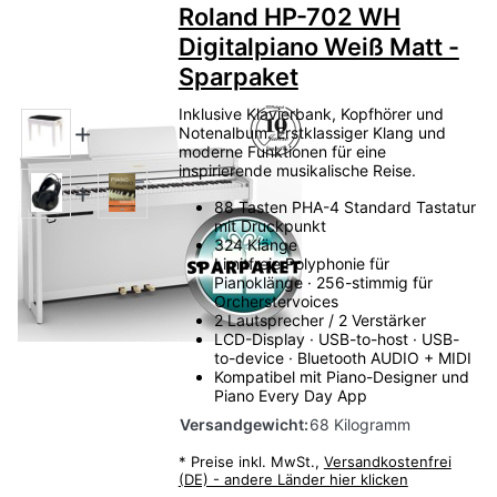
Roland HP-702 WH
Digitalpiano Weiß Matt -
Sparpaket
Inklusive Klavierbank, Kopfhörer und
Notenalbum. Erstklassiger Klang und
moderne Funktionen für eine
inspirierende musikalische Reise.
88 Tasten PHA-4 Standard Tastatur
mit Druckpunkt
324 Klänge
Limitfreie Polyphonie für
Pianoklänge · 256-stimmig für
Orcherstervoices
2 Lautsprecher / 2 Verstärker
LCD-Display · USB-to-host · USB-
to-device · Bluetooth AUDIO + MIDI
Kompatibel mit Piano-Designer und
Piano Every Day App
Versandgewicht:
68 Kilogramm
*
Preise inkl. MwSt.,
Versandkostenfrei
(DE) - andere Länder hier klicken