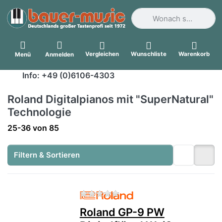
Geben Sie einen Suchbegri
Vergleichen
Wunschliste
Warenkorb
Menü
Anmelden
Info: +49 (0)6106-4303
Roland Digitalpianos mit "SuperNatural"
Technologie
Suchergebnisse:
25-36
von
85
Filtern & Sortieren
Zu diesem Produkt liegen no
Roland GP-9 PW