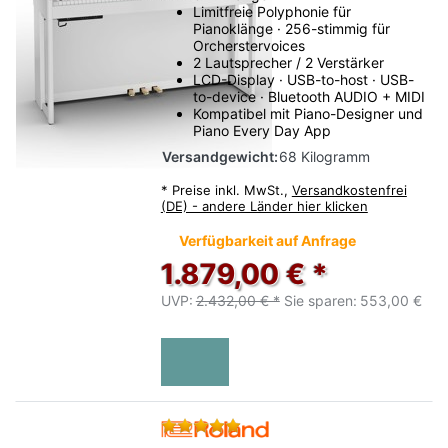
Limitfreie Polyphonie für
Pianoklänge · 256-stimmig für
Orcherstervoices
2 Lautsprecher / 2 Verstärker
LCD-Display · USB-to-host · USB-
to-device · Bluetooth AUDIO + MIDI
Kompatibel mit Piano-Designer und
Piano Every Day App
Versandgewicht:
68 Kilogramm
*
Preise inkl. MwSt.,
Versandkostenfrei
(DE) - andere Länder hier klicken
Verfügbarkeit auf Anfrage
1.879,00 € *
UVP:
2.432,00 € *
Sie sparen:
553,00 €
Bewertung: 5 von 5 Sternen.