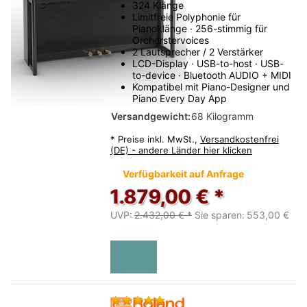
324 Klänge
Limitfreie Polyphonie für
Pianoklänge · 256-stimmig für
Orcherstervoices
2 Lautsprecher / 2 Verstärker
LCD-Display · USB-to-host · USB-
to-device · Bluetooth AUDIO + MIDI
Kompatibel mit Piano-Designer und
Piano Every Day App
Versandgewicht:
68 Kilogramm
*
Preise inkl. MwSt.,
Versandkostenfrei
(DE) - andere Länder hier klicken
Verfügbarkeit auf Anfrage
1.879,00 € *
UVP:
2.432,00 € *
Sie sparen:
553,00 €
Bewertung: 5 von 5 Sternen.