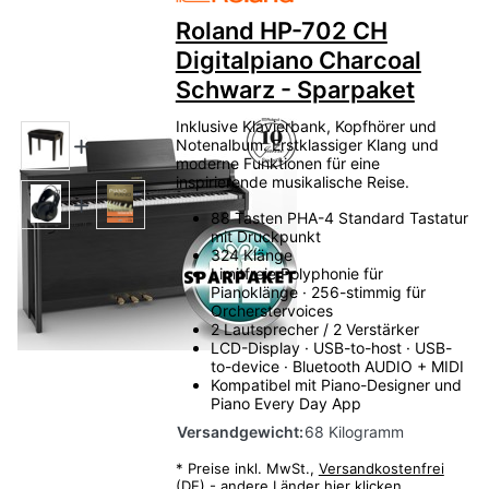
Roland HP-702 CH
Digitalpiano Charcoal
Schwarz - Sparpaket
Inklusive Klavierbank, Kopfhörer und
Notenalbum. Erstklassiger Klang und
moderne Funktionen für eine
inspirierende musikalische Reise.
88 Tasten PHA-4 Standard Tastatur
mit Druckpunkt
324 Klänge
Limitfreie Polyphonie für
Pianoklänge · 256-stimmig für
Orcherstervoices
2 Lautsprecher / 2 Verstärker
LCD-Display · USB-to-host · USB-
to-device · Bluetooth AUDIO + MIDI
Kompatibel mit Piano-Designer und
Piano Every Day App
Versandgewicht:
68 Kilogramm
*
Preise inkl. MwSt.,
Versandkostenfrei
(DE) - andere Länder hier klicken