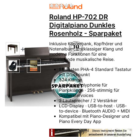
Zu diesem Produkt liegen no
Roland HP-702 DR
Digitalpiano Dunkles
Rosenholz - Sparpaket
Inklusive Klavierbank, Kopfhörer und
Notenalbum. Erstklassiger Klang und
moderne Funktionen für eine
inspirierende musikalische Reise.
88 Tasten PHA-4 Standard Tastatur
mit Druckpunkt
324 Klänge
Limitfreie Polyphonie für
Pianoklänge · 256-stimmig für
Orcherstervoices
2 Lautsprecher / 2 Verstärker
LCD-Display · USB-to-host · USB-
to-device · Bluetooth AUDIO + MIDI
Kompatibel mit Piano-Designer und
Piano Every Day App