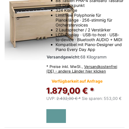
88 Tasten PHA-4 Standard Tastatur
mit Druckpunkt
324 Klänge
Limitfreie Polyphonie für
Pianoklänge · 256-stimmig für
Orcherstervoices
2 Lautsprecher / 2 Verstärker
LCD-Display · USB-to-host · USB-
to-device · Bluetooth AUDIO + MIDI
Kompatibel mit Piano-Designer und
Piano Every Day App
Versandgewicht:
68 Kilogramm
*
Preise inkl. MwSt.,
Versandkostenfrei
(DE) - andere Länder hier klicken
Verfügbarkeit auf Anfrage
1.879,00 € *
UVP:
2.432,00 € *
Sie sparen:
553,00 €