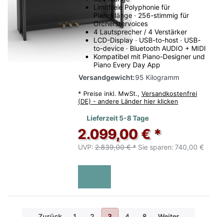
Limitfreie Polyphonie für
Pianoklänge · 256-stimmig für
Orcherstervoices
4 Lautsprecher / 4 Verstärker
LCD-Display · USB-to-host · USB-
to-device · Bluetooth AUDIO + MIDI
Kompatibel mit Piano-Designer und
Piano Every Day App
Versandgewicht:
95 Kilogramm
*
Preise inkl. MwSt.,
Versandkostenfrei
(DE) - andere Länder hier klicken
Lieferzeit 5-8 Tage
2.099,00 € *
UVP:
2.839,00 € *
Sie sparen:
740,00 €
Zurück
1
2
3
4
8
Weiter