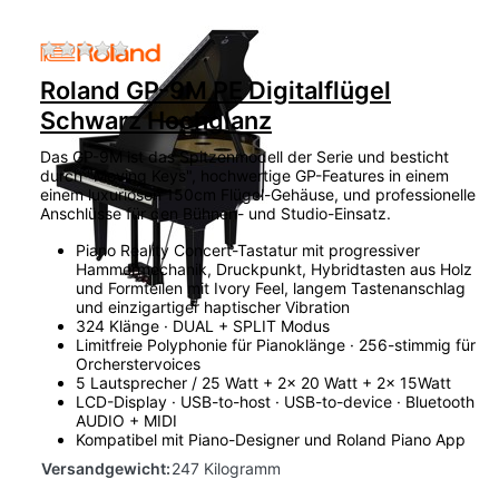
Zu diesem Produkt liegen noch keine Bewertu
Roland GP-9M PE Digitalflügel
Schwarz Hochglanz
Das GP-9M ist das Spitzenmodell der Serie und besticht
durch "Moving Keys", hochwertige GP-Features in einem
einem luxuriösen 150cm Flügel-Gehäuse, und professionelle
Anschlüsse für den Bühnen- und Studio-Einsatz.
Piano Reality Concert-Tastatur mit progressiver
Hammermechanik, Druckpunkt, Hybridtasten aus Holz
und Formteilen mit Ivory Feel, langem Tastenanschlag
und einzigartiger haptischer Vibration
324 Klänge · DUAL + SPLIT Modus
Limitfreie Polyphonie für Pianoklänge · 256-stimmig für
Orcherstervoices
5 Lautsprecher / 25 Watt + 2x 20 Watt + 2x 15Watt
LCD-Display · USB-to-host · USB-to-device · Bluetooth
AUDIO + MIDI
Kompatibel mit Piano-Designer und Roland Piano App
Versandgewicht:
247 Kilogramm