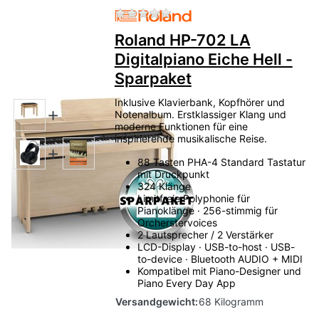
Zu diesem Produkt liegen no
Roland HP-702 LA
Digitalpiano Eiche Hell -
Sparpaket
Inklusive Klavierbank, Kopfhörer und
Notenalbum. Erstklassiger Klang und
moderne Funktionen für eine
inspirierende musikalische Reise.
88 Tasten PHA-4 Standard Tastatur
mit Druckpunkt
324 Klänge
Limitfreie Polyphonie für
Pianoklänge · 256-stimmig für
Orcherstervoices
2 Lautsprecher / 2 Verstärker
LCD-Display · USB-to-host · USB-
to-device · Bluetooth AUDIO + MIDI
Kompatibel mit Piano-Designer und
Piano Every Day App
Versandgewicht:
68 Kilogramm