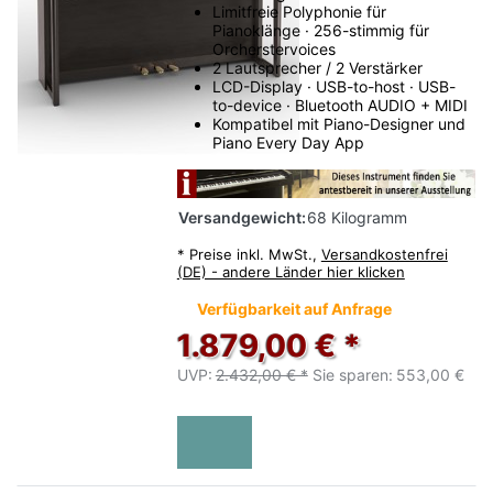
Limitfreie Polyphonie für
Pianoklänge · 256-stimmig für
Orcherstervoices
2 Lautsprecher / 2 Verstärker
LCD-Display · USB-to-host · USB-
to-device · Bluetooth AUDIO + MIDI
Kompatibel mit Piano-Designer und
Piano Every Day App
Versandgewicht:
68 Kilogramm
*
Preise inkl. MwSt.,
Versandkostenfrei
(DE) - andere Länder hier klicken
Verfügbarkeit auf Anfrage
1.879,00 € *
UVP:
2.432,00 € *
Sie sparen:
553,00 €