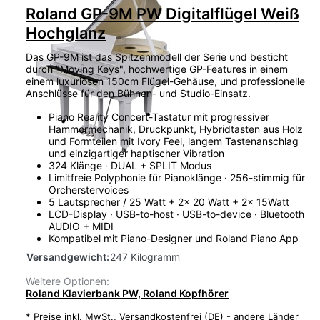
Roland GP-9M PW Digitalflügel Weiß
Hochglanz
Das GP-9M ist das Spitzenmodell der Serie und besticht
durch "Moving Keys", hochwertige GP-Features in einem
einem luxuriösen 150cm Flügel-Gehäuse, und professionelle
Anschlüsse für den Bühnen- und Studio-Einsatz.
Piano Reality Concert-Tastatur mit progressiver
Hammermechanik, Druckpunkt, Hybridtasten aus Holz
und Formteilen mit Ivory Feel, langem Tastenanschlag
und einzigartiger haptischer Vibration
324 Klänge · DUAL + SPLIT Modus
Limitfreie Polyphonie für Pianoklänge · 256-stimmig für
Orcherstervoices
5 Lautsprecher / 25 Watt + 2x 20 Watt + 2x 15Watt
LCD-Display · USB-to-host · USB-to-device · Bluetooth
AUDIO + MIDI
Kompatibel mit Piano-Designer und Roland Piano App
Versandgewicht:
247 Kilogramm
Weitere Optionen:
Roland Klavierbank PW, Roland Kopfhörer
*
Preise inkl. MwSt.,
Versandkostenfrei (DE) - andere Länder