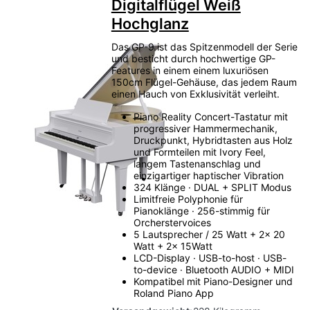
Digitalflügel Weiß
Hochglanz
Das GP-9 ist das Spitzenmodell der Serie
und besticht durch hochwertige GP-
Features in einem einem luxuriösen
150cm Flügel-Gehäuse, das jedem Raum
einen Hauch von Exklusivität verleiht.
Piano Reality Concert-Tastatur mit
progressiver Hammermechanik,
Druckpunkt, Hybridtasten aus Holz
und Formteilen mit Ivory Feel,
langem Tastenanschlag und
einzigartiger haptischer Vibration
324 Klänge · DUAL + SPLIT Modus
Limitfreie Polyphonie für
Pianoklänge · 256-stimmig für
Orcherstervoices
5 Lautsprecher / 25 Watt + 2x 20
Watt + 2x 15Watt
LCD-Display · USB-to-host · USB-
to-device · Bluetooth AUDIO + MIDI
Kompatibel mit Piano-Designer und
Roland Piano App