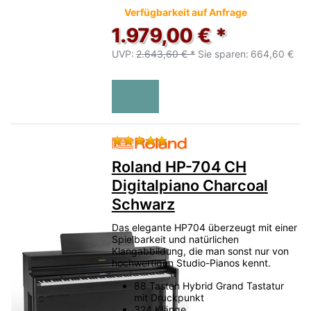
Verfügbarkeit auf Anfrage
1.979,00 € *
UVP:
2.643,60 € *
Sie sparen:
664,60 €
Bewertung: 5 von 5 Sternen.
Roland HP-704 CH
Digitalpiano Charcoal
Schwarz
Das elegante HP704 überzeugt mit einer
Spielbarkeit und natürlichen
Klangabbildung, die man sonst nur von
hochwertigen Studio-Pianos kennt.
88 Tasten Hybrid Grand Tastatur
mit Druckpunkt
324 Klänge