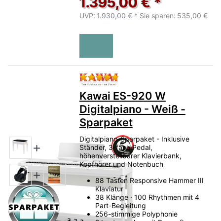
1.395,00 € *
UVP:
1.930,00 € *
Sie sparen:
535,00 €
Bewertung: 5 von 5 Sternen.
Kawai ES-920 W
Digitalpiano - Weiß -
Sparpaket
Digitalpiano-Sparpaket - Inklusive
Ständer, 3-fach Pedal,
höhenverstellbarer Klavierbank,
Kopfhörer und Notenbuch
88 Tasten Responsive Hammer III
Klaviatur
38 Klänge · 100 Rhythmen mit 4
Part-Begleitung
256-stimmige Polyphonie