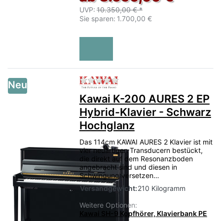
UVP:
10.350,00 € *
Sie sparen:
1.700,00 €
Zu diesem Produkt liegen no
Neu
Kawai K-200 AURES 2 EP
Hybrid-Klavier - Schwarz
Hochglanz
Das 114cm KAWAI AURES 2 Klavier ist mit
vier neuartigen Transducern bestückt,
die direkt auf dem Resonanzboden
angebracht sind und diesen in
Schwingung versetzen…
Versandgewicht:
210 Kilogramm
Weitere Optionen:
Kawai SH-9 Kopfhörer, Klavierbank PE