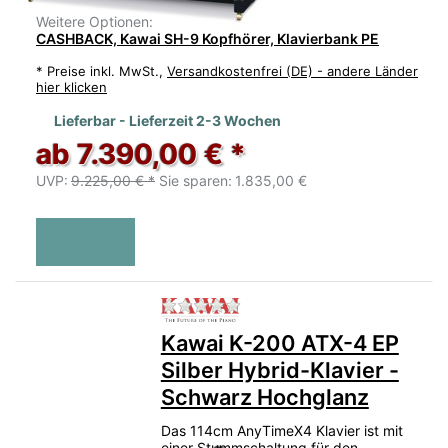
Weitere Optionen:
CASHBACK, Kawai SH-9 Kopfhörer, Klavierbank PE
*
Preise inkl. MwSt.,
Versandkostenfrei (DE) - andere Länder
hier klicken
Lieferbar - Lieferzeit 2-3 Wochen
ab 7.390,00 € *
UVP:
9.225,00 € *
Sie sparen:
1.835,00 €
Zu diesem Produkt liegen no
Kawai K-200 ATX-4 EP
Silber Hybrid-Klavier -
Schwarz Hochglanz
Das 114cm AnyTimeX4 Klavier ist mit
einer Stummschaltung für den