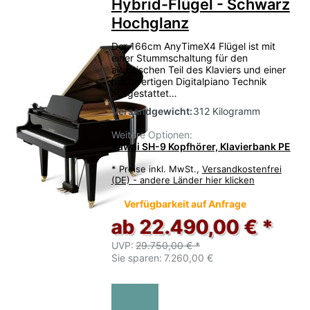
Hybrid-Flügel - Schwarz
Hochglanz
Der 166cm AnyTimeX4 Flügel ist mit
einer Stummschaltung für den
akustischen Teil des Klaviers und einer
hochwertigen Digitalpiano Technik
ausgestattet…
Versandgewicht:
312 Kilogramm
Weitere Optionen:
Kawai SH-9 Kopfhörer, Klavierbank PE
*
Preise inkl. MwSt.,
Versandkostenfrei
(DE) - andere Länder hier klicken
Verfügbarkeit auf Anfrage
ab 22.490,00 € *
UVP:
29.750,00 € *
Sie sparen:
7.260,00 €