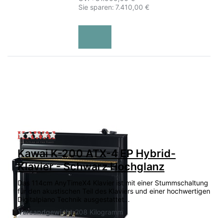
Sie sparen:
7.410,00 €
Zu diesem Produkt liegen noch keine Bewertu
Kawai K-200 ATX-4 EP Hybrid-
Klavier - Schwarz Hochglanz
Das 114cm AnyTimeX4 Klavier ist mit einer Stummschaltung
für den akustischen Teil des Klaviers und einer hochwertigen
Digitalpiano Technik ausgestattet…
Versandgewicht:
208 Kilogramm