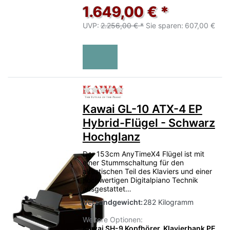
1.649,00 € *
UVP:
2.256,00 € *
Sie sparen:
607,00 €
Zu diesem Produkt liegen no
Kawai GL-10 ATX-4 EP
Hybrid-Flügel - Schwarz
Hochglanz
Der 153cm AnyTimeX4 Flügel ist mit
einer Stummschaltung für den
akustischen Teil des Klaviers und einer
hochwertigen Digitalpiano Technik
ausgestattet…
Versandgewicht:
282 Kilogramm
Weitere Optionen:
Kawai SH-9 Kopfhörer, Klavierbank PE