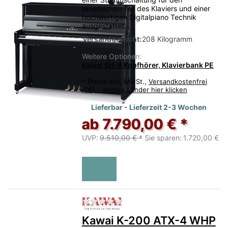
akustischen Teil des Klaviers und einer
hochwertigen Digitalpiano Technik
ausgestattet…
Versandgewicht:
208 Kilogramm
Weitere Optionen:
Kawai SH-9 Kopfhörer, Klavierbank PE
*
Preise inkl. MwSt.,
Versandkostenfrei
(DE) - andere Länder hier klicken
Lieferbar - Lieferzeit 2-3 Wochen
ab 7.790,00 € *
UVP:
9.510,00 € *
Sie sparen:
1.720,00 €
Zu diesem Produkt liegen no
Kawai K-200 ATX-4 WHP