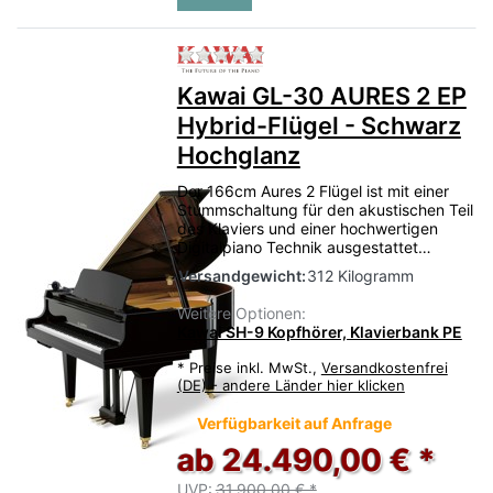
Zu diesem Produkt liegen no
Kawai GL-30 AURES 2 EP
Hybrid-Flügel - Schwarz
Hochglanz
Der 166cm Aures 2 Flügel ist mit einer
Stummschaltung für den akustischen Teil
des Klaviers und einer hochwertigen
Digitalpiano Technik ausgestattet…
Versandgewicht:
312 Kilogramm
Weitere Optionen:
Kawai SH-9 Kopfhörer, Klavierbank PE
*
Preise inkl. MwSt.,
Versandkostenfrei
(DE) - andere Länder hier klicken
Verfügbarkeit auf Anfrage
ab 24.490,00 € *
UVP:
31.900,00 € *