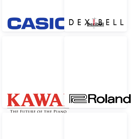
Casio
Dexibell
Kawai
Roland