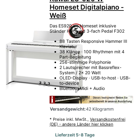
Homeset Digitalpiano -
Weiß
Das ES920 als Homeset inklusive
Ständer HM5 und 3-fach Pedal F302
88 Tasten Responsive Hammer III
Klaviatur
38 Klänge · 100 Rhythmen mit 4
Part-Begleitung
256-stimmige Polyphonie
2 Lautsprecher mit Bassreflex-
System / 2x 20 Watt
OLED-Display · USB-to-host · USB-
to-device
Bluetooth Midi + Audio
Versandgewicht:
42 Kilogramm
*
Preise inkl. MwSt.,
Versandkostenfrei
(DE) - andere Länder hier klicken
Lieferzeit 5-8 Tage