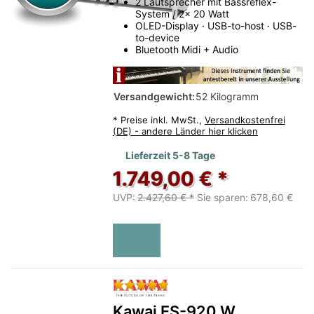
2 Lautsprecher mit Bassreflex-
System / 2x 20 Watt
OLED-Display · USB-to-host · USB-
to-device
Bluetooth Midi + Audio
Versandgewicht:
52 Kilogramm
*
Preise inkl. MwSt.,
Versandkostenfrei
(DE) - andere Länder hier klicken
Lieferzeit 5-8 Tage
1.749,00 € *
UVP:
2.427,60 € *
Sie sparen:
678,60 €
Bewertung: 5 von 5 Sternen.
Kawai ES-920 W