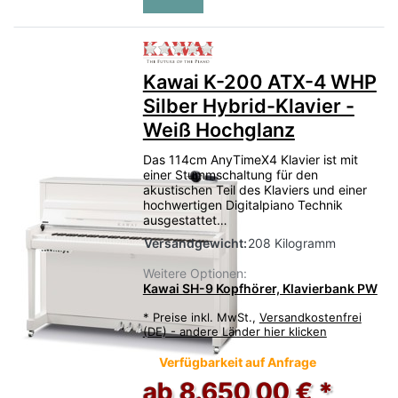
Zu diesem Produkt liegen no
Kawai K-200 ATX-4 WHP
Silber Hybrid-Klavier -
Weiß Hochglanz
Das 114cm AnyTimeX4 Klavier ist mit
einer Stummschaltung für den
akustischen Teil des Klaviers und einer
hochwertigen Digitalpiano Technik
ausgestattet…
Versandgewicht:
208 Kilogramm
Weitere Optionen:
Kawai SH-9 Kopfhörer, Klavierbank PW
*
Preise inkl. MwSt.,
Versandkostenfrei
(DE) - andere Länder hier klicken
Verfügbarkeit auf Anfrage
ab 8.650,00 € *