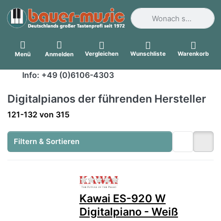
Geben Sie einen Suchbegri
Vergleichen
Wunschliste
Warenkorb
Menü
Anmelden
Info: +49 (0)6106-4303
Digitalpianos der führenden Hersteller
Suchergebnisse:
121-132
von
315
Filtern & Sortieren
Zu diesem Produkt liegen no
Kawai ES-920 W
Digitalpiano - Weiß