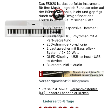
Das ES920 ist das perfekte Instrument
für Ihre Musik - egal ob Zuhause oder auf
der Bühne. Kompakt, leicht und geprägt
durch modernes Design findet das
ES920 in jedem Raum seinen Platz.
88 Tasten Responsive Hammer III
Klaviatur
38 Klänge · 100 Rhythmen mit 4
Part-Begleitung
256-stimmige Polyphonie
2 Lautsprecher mit Bassreflex-
System / 2x 20 Watt
OLED-Display · USB-to-host · USB-
to-device
Bluetooth Midi + Audio
Versandgewicht:
22 Kilogramm
*
Preise inkl. MwSt.,
Versandkostenfrei
(DE) - andere Länder hier klicken
Lieferzeit 5-8 Tage